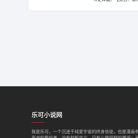
乐可小说网
我是‌乐可，一个沉迷于纯爱宇宙的终身信徒，也是漫画
声书的爱好者。没有刻板定义，只有心跳同频的邂逅：