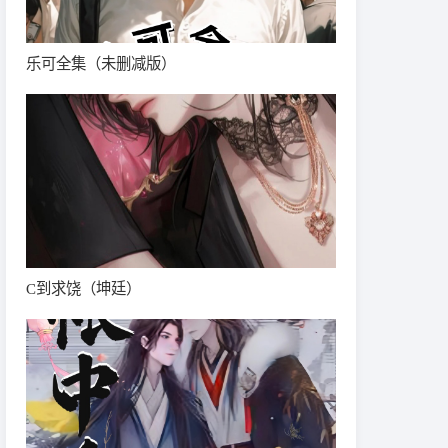
乐可全集（未删减版）
C到求饶（坤廷）