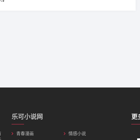
乐可小说网
更
有
青春漫画
情感小说
无