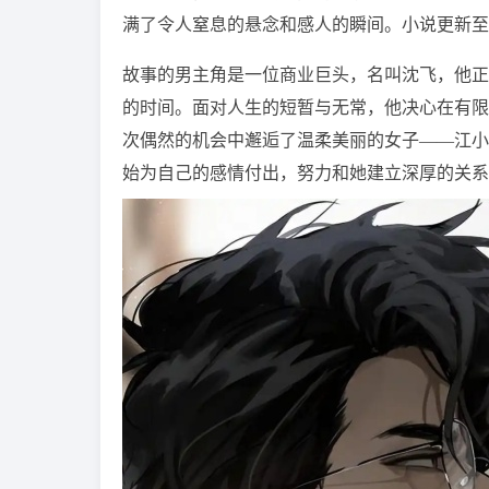
满了令人窒息的悬念和感人的瞬间。小说更新至
故事的男主角是一位商业巨头，名叫沈飞，他正
的时间。面对人生的短暂与无常，他决心在有限
次偶然的机会中邂逅了温柔美丽的女子——江小
始为自己的感情付出，努力和她建立深厚的关系