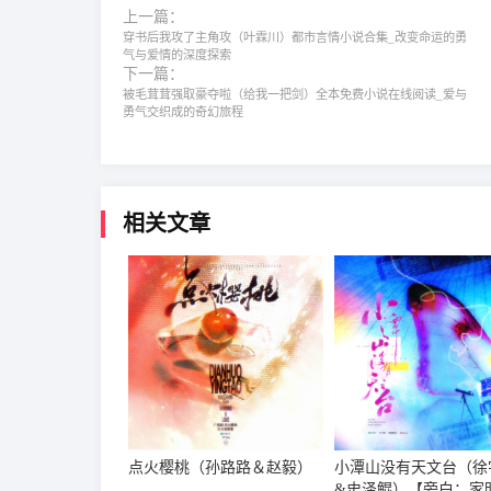
上一篇：
穿书后我攻了主角攻（叶霖川）都市言情小说合集_改变命运的勇
气与爱情的深度探索
下一篇：
被毛茸茸强取豪夺啦（给我一把剑）全本免费小说在线阅读_爱与
勇气交织成的奇幻旅程
相关文章
点火樱桃（孙路路＆赵毅）
小潭山没有天文台（徐
&史泽鲲）【旁白：家