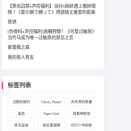
【黑化囚禁x声控福利】当抖S病娇遇上傲娇猎
物丨《愛の鎖で縛って》用锁链丈量爱的距离
铁锈
[伪骨科x声控福利]高糖预警！《可爱过敏原》
当竹马成为唯一过敏原的禁忌之恋
紫蔷薇之森
我的兽人男友
标签列表
沉默的契约
Check, Please!
异世界的新妻
姿态
Paper Girls
球爱神助攻
碎玉投珠
臣好柔弱啊
叼只少爷回家