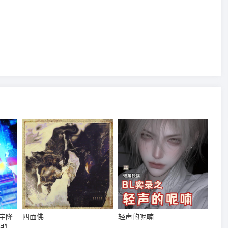
宇隆
四面佛
轻声的呢喃
明】