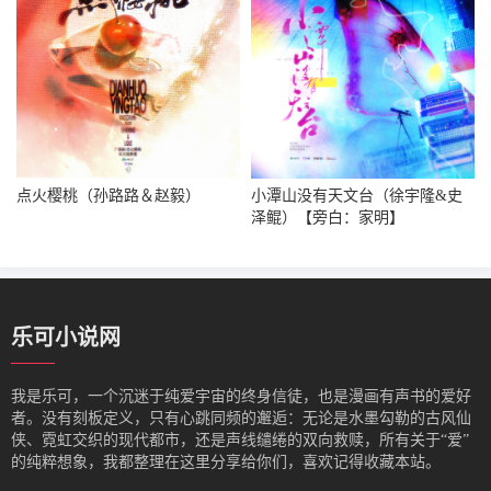
点火樱桃（孙路路＆赵毅）
小潭山没有天文台（徐宇隆&史
泽鲲）【旁白：家明】
乐可小说网
我是‌乐可，一个沉迷于纯爱宇宙的终身信徒，也是漫画有声书的爱好
者。没有刻板定义，只有心跳同频的邂逅：无论是水墨勾勒的古风仙
侠、霓虹交织的现代都市，还是声线缱绻的双向救赎，所有关于“爱”
的纯粹想象，我都整理在这里分享给你们，喜欢记得收藏本站。