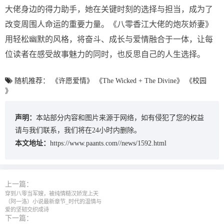
大佬身边的得力助手，她在关键时刻的选择与担当，成为了
改变周围人命运的重要力量。《八零香江大佬的炮灰娇妻》
用轻松幽默的风格，将奋斗、成长与爱情融合于一体，让每
位读者在感受故事魅力的同时，也反思自己的人生选择。
随机推荐：
《许愿爱情》
《The Wicked + The Divine》
《校园
》
声明：
本站部分内容和图片来源于网络，如有侵犯了您的权益
请与我们联系，我们将在24小时内删除。
本文地址：
https://www.paants.com//news/1592.html
上一篇：
穿到八零当军嫂，被纯情糙汉娇宠上天
（阿一洛）小说最新章节_时代的温情与
爱的坚韧交织成诗
下一篇：