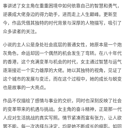
事讲述了女主角在重重困境中如何依靠自己的智慧和勇气，
逆袭成大佬身边的得力助手，进而走上人生巅峰。更新至
今，作品凭借其独特的时代背景与深厚的人物描写，吸引了
众多读者的关注。
小说的主人公是身处社会底层的普通女性，她原本是一个炮
灰角色，命运却因一个偶然的机会发生了弯转。在八十年代
的香港，这个充满变革与机会的时代，女主通过智慧与运气
逐渐接近一个实力雄厚的大佬。她以其独特的视角，见证了
这个城市的发展与变迁，而在这个过程中，她的成长与蜕变
也是故事的一大亮点。
作品不仅描绘了感情与事业的交织，同时也深刻反映了社会
的变革带来的机遇与挑战。女主角的奋斗精神，正是那一代
人应对生活挑战的真实写照。情节紧凑而富有张力，让人欲
罢不能。每一次选择与决定，均是她不断成长的缩影。如同