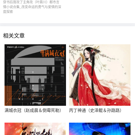
穿书后我攻了主角攻（叶霖川）都市言
情小说合集_改变命运的勇气与爱情的深
度探索
相关文章
满城衣冠（赵成晨＆倒霉死勒）
丙丁神通（史泽鲲＆孙路路）