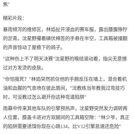
焦"
精彩片段：
暴雨倾泻的维修区，林焰扯开浸血的赛车服，露出腰腹狰狞
的淤青。沈星野攥着碘伏棉签的手悬在半空，工具箱被撞翻
的声音惊动了屋檐下的鸽子。
"这种伤上不了明天决赛"沈星野的喉结滚动着，指尖无意擦
过对方发烫的皮肤。
"你怕我死？"林焰突然抓住他的手腕反压在墙上，混合着机
油和血腥的气息喷在彼此唇间，"沈教练当年教我过弯技巧
时，可没教过怎么避开你这种弯道陷阱"
雨幕中传来其他车队的引擎预热声，沈星野突然发力调转两
人位置，膝盖卡进对方双腿间的工具箱空隙："林少爷，真正
的陷阱需要诱饵你现在心跳134，比V12引擎怠速还危险"