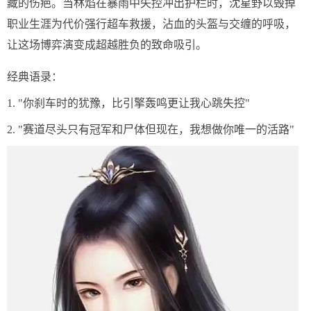
藏的伤疤。当林焰在暴雨中失控冲出护栏时，沈星野以毁掉
职业生涯为代价强行超车救援，沾血的头盔与交缠的呼吸，
让这场博弈演变成超越胜负的致命吸引。
经典语录：
1. "你刹车时的犹豫，比引擎轰鸣更让我心跳失控"
2. "赛道尽头只有冠军和尸体但现在，我想做你唯一的活路"