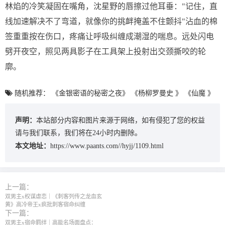
林焰的冷笑凝固在嘴角，沈星野的唇擦过他耳垂："记住，直
线加速解决不了弯道，就像你的挑衅掩盖不住颤抖"沾血的棉
签重重按在伤口，疼痛让呼吸纠缠成潮湿的喘息。远处闪电
劈开夜空，照见两具影子在工具架上投射出交颈撕咬的轮
廓。
随机推荐：
《金银密语的秘密之夜》
《杨柳罗曼史 》
《仙魔 》
声明：
本站部分内容和图片来源于网络，如有侵犯了您的权益
请与我们联系，我们将在24小时内删除。
本文地址：
https://www.paants.com//hyjj/1109.html
上一篇：
双男主x权谋虐恋｜《刺客列传之龙血玄
黄》高冷帝王x疯批刺客宿命纠缠
下一篇：
双男主x宿命羁绊｜高能名场面盘点：