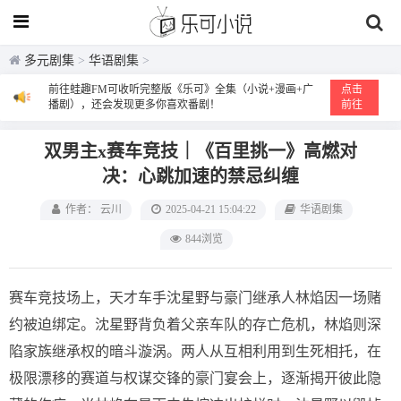
多元剧集
>
华语剧集
>
前往蛙趣FM可收听完整版《乐可》全集（小说+漫画+广
点击
播剧），还会发现更多你喜欢番剧！
前往
双男主x赛车竞技｜《百里挑一》高燃对
决：心跳加速的禁忌纠缠
作者： 云川
2025-04-21 15:04:22
华语剧集
844浏览
赛车竞技场上，天才车手沈星野与豪门继承人林焰因一场赌
约被迫绑定。沈星野背负着父亲车队的存亡危机，林焰则深
陷家族继承权的暗斗漩涡。两人从互相利用到生死相托，在
极限漂移的赛道与权谋交锋的豪门宴会上，逐渐揭开彼此隐