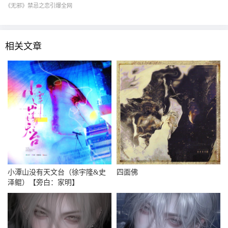
《无邪》禁忌之恋引爆全网
相关文章
小潭山没有天文台（徐宇隆&史
四面佛
泽鲲）【旁白：家明】