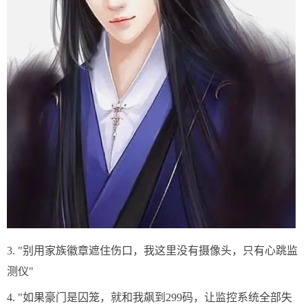
3. "别用家族徽章遮住伤口，我这里没有摄像头，只有心跳监
测仪"
4. "如果豪门是囚笼，就和我飙到299码，让监控系统全部失