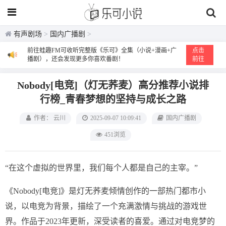
有声剧场
>
国内广播剧
>
前往蛙趣FM可收听完整版《乐可》全集（小说+漫画+广
点击
播剧），还会发现更多你喜欢番剧！
前往
Nobody[电竞]（灯无荞麦）高分推荐小说排
行榜_青春梦想的坚持与成长之路
作者： 云川
2025-09-07 10:09:41
国内广播剧
451浏览
“在这个虚拟的世界里，我们每个人都是自己的主宰。”
《Nobody[电竞]》是灯无荞麦倾情创作的一部热门都市小
说，以电竞为背景，描绘了一个充满激情与挑战的游戏世
界。作品于2023年更新，深受读者的喜爱。通过对电竞梦的