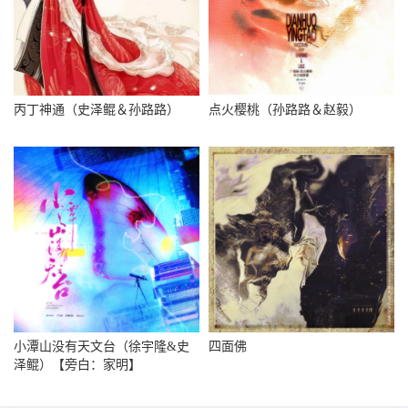
丙丁神通（史泽鲲＆孙路路）
点火樱桃（孙路路＆赵毅）
小潭山没有天文台（徐宇隆&史
四面佛
泽鲲）【旁白：家明】