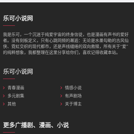
乐可小说网
我是‌乐可，一个沉迷于纯爱宇宙的终身信徒，也是漫画有声书的爱好
者。没有刻板定义，只有心跳同频的邂逅：无论是水墨勾勒的古风仙
侠、霓虹交织的现代都市，还是声线缱绻的双向救赎，所有关于“爱”
的纯粹想象，我都整理在这里分享给你们，喜欢记得收藏本站。
乐可小说网
青春漫画
情感小说
多元剧集
有声剧场
其他
关于博主
更多广播剧、漫画、小说