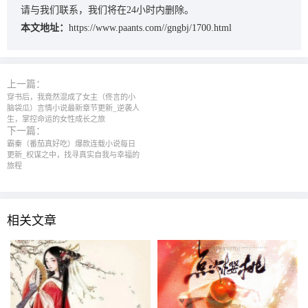
请与我们联系，我们将在24小时内删除。
本文地址：
https://www.paants.com//gngbj/1700.html
上一篇：
穿书后，我竟然混成了女主（佟言的小
脑袋瓜）言情小说最新章节更新_逆袭人
生，掌控命运的女性成长之旅
下一篇：
霸秦（番茄真好吃）‌爆款连载小说每日
更新‌_权谋之中，找寻真实自我与幸福的
旅程
相关文章