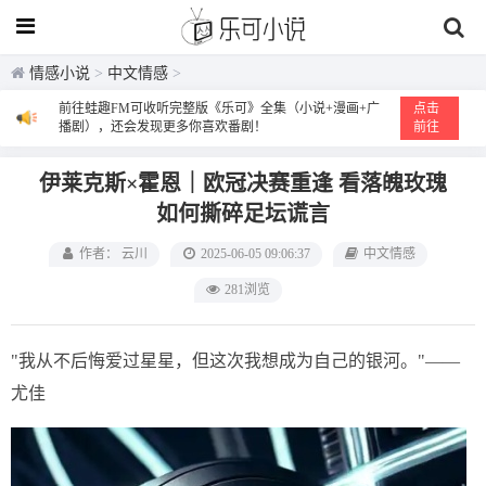
情感小说
>
中文情感
>
前往蛙趣FM可收听完整版《乐可》全集（小说+漫画+广
点击
播剧），还会发现更多你喜欢番剧！
前往
伊莱克斯×霍恩｜欧冠决赛重逢 看落魄玫瑰
如何撕碎足坛谎言
作者： 云川
2025-06-05 09:06:37
中文情感
281浏览
"我从不后悔爱过星星，但这次我想成为自己的银河。"——
尤佳