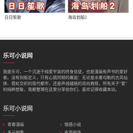
日日笙歌
海岛划船2
乐可小说网
我是‌乐可，一个沉迷于纯爱宇宙的终身信徒，也是漫画有声书的爱好
者。没有刻板定义，只有心跳同频的邂逅：无论是水墨勾勒的古风仙
侠、霓虹交织的现代都市，还是声线缱绻的双向救赎，所有关于“爱”
的纯粹想象，我都整理在这里分享给你们，喜欢记得收藏本站。
乐可小说网
青春漫画
情感小说
多元剧集
有声剧场