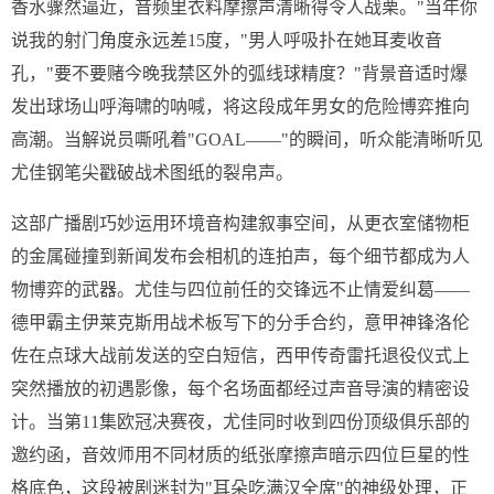
香水骤然逼近，音频里衣料摩擦声清晰得令人战栗。"当年你
说我的射门角度永远差15度，"男人呼吸扑在她耳麦收音
孔，"要不要赌今晚我禁区外的弧线球精度？"背景音适时爆
发出球场山呼海啸的呐喊，将这段成年男女的危险博弈推向
高潮。当解说员嘶吼着"GOAL——"的瞬间，听众能清晰听见
尤佳钢笔尖戳破战术图纸的裂帛声。
这部广播剧巧妙运用环境音构建叙事空间，从更衣室储物柜
的金属碰撞到新闻发布会相机的连拍声，每个细节都成为人
物博弈的武器。尤佳与四位前任的交锋远不止情爱纠葛——
德甲霸主伊莱克斯用战术板写下的分手合约，意甲神锋洛伦
佐在点球大战前发送的空白短信，西甲传奇雷托退役仪式上
突然播放的初遇影像，每个名场面都经过声音导演的精密设
计。当第11集欧冠决赛夜，尤佳同时收到四份顶级俱乐部的
邀约函，音效师用不同材质的纸张摩擦声暗示四位巨星的性
格底色，这段被剧迷封为"耳朵吃满汉全席"的神级处理，正