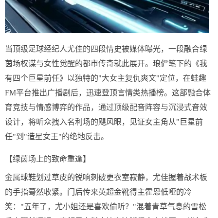
当顶级足球经纪人尤佳的四段情史被媒体曝光，一段融合绿
茵场权谋与女性觉醒的都市传奇就此展开。琅俨笔下的《我
有四个巨星前任》以独特的"大女主复仇爽文"定位，在蛙趣
FM平台推出广播剧后，迅速登顶言情类热播榜。这部融合体
育竞技与情感博弈的作品，通过顶级配音阵容与沉浸式音效
设计，将听众拽入名利场的飓风眼，见证女主角从"巨星前
任"到"造星女王"的绝地反击。
【绿茵场上的致命重逢】
金属球鞋划过草皮的锐响刺破更衣室寂静，尤佳握着战术板
的手指蓦然收紧。门后传来英超金靴得主霍恩低哑的冷
笑："五年了，尤小姐还是喜欢偷听？"混着青草气息的雪松