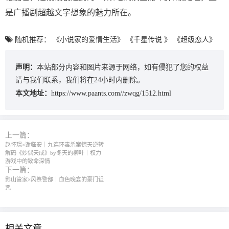
是广播剧超越文字想象的魅力所在。
随机推荐：
《小说家的爱情生活》
《千星传说 》
《超级恋人》
声明：
本站部分内容和图片来源于网络，如有侵犯了您的权益
请与我们联系，我们将在24小时内删除。
本文地址：
https://www.paants.com//zwqg/1512.html
上一篇：
赵怀璟×谢临安｜九连环毒杀案惊天逆转
解码《妙偶天成》by冬天的柳叶｜权力
游戏中的致命深情
下一篇：
影山管家×风祭警部｜血色晚宴的豪门诅
咒
相关文章