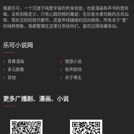
我是‌乐可，一个沉迷于纯爱宇宙的终身信徒，也是漫画有声书的爱好
者。没有刻板定义，只有心跳同频的邂逅：无论是水墨勾勒的古风仙
侠、霓虹交织的现代都市，还是声线缱绻的双向救赎，所有关于“爱”
的纯粹想象，我都整理在这里分享给你们，喜欢记得收藏本站。
乐可小说网
青春漫画
情感小说
多元剧集
有声剧场
其他
关于博主
更多广播剧、漫画、小说