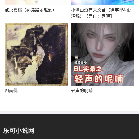
点火樱桃（孙路路＆赵毅）
小潭山没有天文台（徐宇隆&史
泽鲲）【旁白：家明】
四面佛
轻声的呢喃
乐可小说网