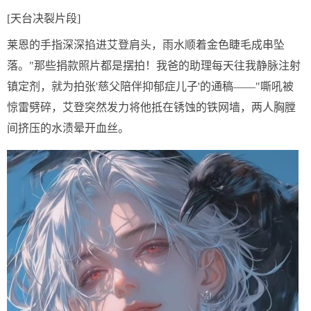
[天台决裂片段]
莱恩的手指深深掐进艾登肩头，雨水顺着金色睫毛成串坠
落。"那些捐款照片都是摆拍！我爸的助理每天往我静脉注射
镇定剂，就为拍张'慈父陪伴抑郁症儿子'的通稿——"嘶吼被
惊雷劈碎，艾登突然发力将他抵在锈蚀的铁网墙，两人胸膛
间挤压的水渍晕开血丝。