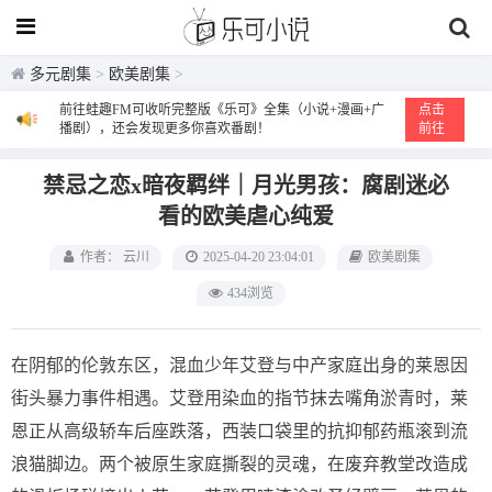
多元剧集
>
欧美剧集
>
前往蛙趣FM可收听完整版《乐可》全集（小说+漫画+广
点击
播剧），还会发现更多你喜欢番剧！
前往
禁忌之恋x暗夜羁绊｜月光男孩：腐剧迷必
看的欧美虐心纯爱
作者： 云川
2025-04-20 23:04:01
欧美剧集
434浏览
在阴郁的伦敦东区，混血少年艾登与中产家庭出身的莱恩因
街头暴力事件相遇。艾登用染血的指节抹去嘴角淤青时，莱
恩正从高级轿车后座跌落，西装口袋里的抗抑郁药瓶滚到流
浪猫脚边。两个被原生家庭撕裂的灵魂，在废弃教堂改造成