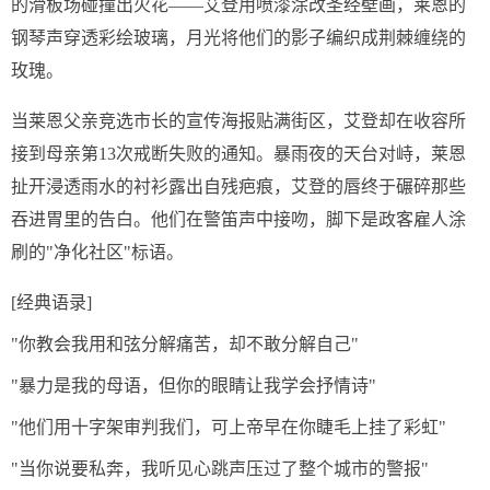
的滑板场碰撞出火花——艾登用喷漆涂改圣经壁画，莱恩的
钢琴声穿透彩绘玻璃，月光将他们的影子编织成荆棘缠绕的
玫瑰。
当莱恩父亲竞选市长的宣传海报贴满街区，艾登却在收容所
接到母亲第13次戒断失败的通知。暴雨夜的天台对峙，莱恩
扯开浸透雨水的衬衫露出自残疤痕，艾登的唇终于碾碎那些
吞进胃里的告白。他们在警笛声中接吻，脚下是政客雇人涂
刷的"净化社区"标语。
[经典语录]
"你教会我用和弦分解痛苦，却不敢分解自己"
"暴力是我的母语，但你的眼睛让我学会抒情诗"
"他们用十字架审判我们，可上帝早在你睫毛上挂了彩虹"
"当你说要私奔，我听见心跳声压过了整个城市的警报"