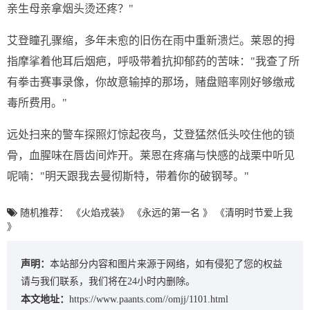
亲生母亲拿烟头烫还疼？"
艾登瞳孔骤缩，多年未愈的旧伤在雨中重新溃烂。莱恩的拇
指摩挲着他耳后烟疤，呼吸带着抗抑郁药的苦味："我查了所
有拳击赛事录像，你故意输掉的那场，赌盘赔率刚好够缴戒
毒所费用。"
远处扫来的警车探照灯惊起夜鸟，艾登猛然低头咬住他的锁
骨，血腥味在唇齿间炸开。莱恩在疼痛与快感的战栗中听见
呢喃："明天跟我去曼彻斯特，带着你的破钢琴。"
随机推荐：
《火焰戎装》
《永远的第一名 》
《清明时节爱上我
》
声明：
本站部分内容和图片来源于网络，如有侵犯了您的权益
请与我们联系，我们将在24小时内删除。
本文地址：
https://www.paants.com//omjj/1101.html