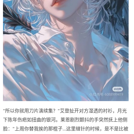
"所以你就用刀片演续集？"艾登扯开对方湿透的衬衫，月光
下陈年伤疤如扭曲的银河。莱恩剧烈颤抖的手突然抚上他侧
脸："上周你替我挨的那棍子...这里缝针的时候，是不是比被