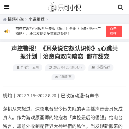
情感小说
>
小说推荐
>
前往蛙趣FM可收听完整版《乐可》全集（小说+漫画+广
点击
播剧），还会发现更多你喜欢番剧！
前往
声控警报！《耳朵说它想认识你》x心跳共
振计划｜治愈向双向暗恋+都市甜宠
作者： 云川
2025-04-26 18:04:47
小说推荐
958浏览
桃灼丨2022.3.15~2022.8.20丨已改编动漫/有声书
蒲桃从未想过，深夜电台里令她失眠的男主播声音会具象成
真人。作为游戏原画师的她抱着「声控最后的倔强」给电台
留言，却意外收到配音界大神程宿的私信。当发现新搬来的