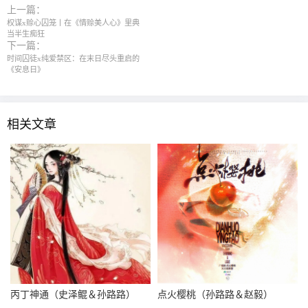
上一篇：
权谋x赊心囚笼丨在《情赊美人心》里典
当半生痴狂
下一篇：
时间囚徒x纯爱禁区：在末日尽头重启的
《安息日》
相关文章
丙丁神通（史泽鲲＆孙路路）
点火樱桃（孙路路＆赵毅）