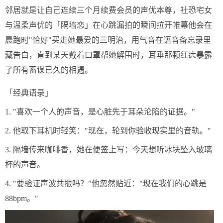
邻居就是让自己连续三个月续费会员的声优本尊，社恐宅女
与温柔声优的「隔墙恋」在心跳漏拍的瞬间拉开帷幕他会在
晨跑时"恰好"买走她最爱的三明治，用气音在语音备忘录里
藏告白，直到某天戴着口罩帮她解围时，耳垂那颗红痣暴露
了所有蓄谋已久的相遇。
「经典语录」
1. "喜欢一个人的声音，是心脏先于耳朵沦陷的证据。"
2. 他取下耳机时轻笑："现在，轮到你验收现实里的音轨。"
3. 隔墙传来咖啡香，她在便签上写：今天想听冰块坠入玻璃
杯的声音。
4. "要验证声波共振吗？"他忽然贴近："现在我们的心跳是
88bpm。"