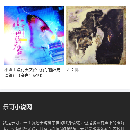
小潭山没有天文台（徐宇隆&史
四面佛
泽鲲）【旁白：家明】
乐可小说网
我是‌乐可，一个沉迷于纯爱宇宙的终身信徒，也是漫画有声书的爱好
者。没有刻板定义，只有心跳同频的邂逅：无论是水墨勾勒的古风仙