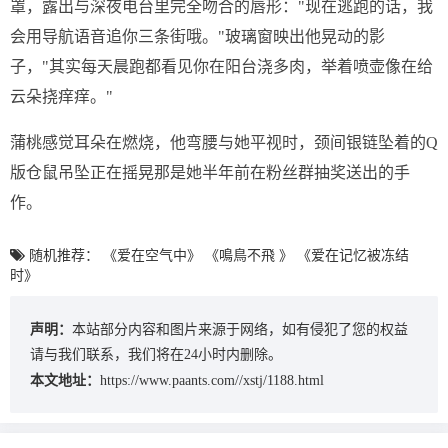
罩，露出与深夜电台里完全吻合的唇形："现在逃跑的话，我
会用导航语音追你三条街哦。"玻璃窗映出他晃动的影
子，"其实每天晨跑都看见你在阳台浇多肉，举着喷壶像在给
云朵挠痒痒。"
蒲桃感觉耳朵在燃烧，他弯腰与她平视时，颈间银链坠着的Q
版仓鼠吊坠正在摇晃那是她半年前在粉丝群抽奖送出的手
作。
随机推荐：
《爱在空气中》
《鳴鳥不飛 》
《爱在记忆被冻结
时》
声明：
本站部分内容和图片来源于网络，如有侵犯了您的权益
请与我们联系，我们将在24小时内删除。
本文地址：
https://www.paants.com//xstj/1188.html