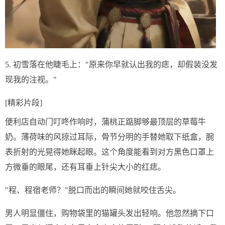
5. 初雪落在他睫毛上："原来你早就认出我的痣，却假装没发
现我的注视。"
[精彩片段]
便利店自动门叮咚作响时，蒲桃正踮脚够最顶层的草莓牛
奶。薄荷味的风掠过耳际，骨节分明的手替她取下纸盒，腕
表折射的光晃得她眯起眼。这个角度能看到对方黑色口罩上
方微垂的眼尾，还有耳垂上针尖大小的红痣。
"程、程宿老师？"脱口而出的瞬间她就咬住舌尖。
男人明显僵住，购物袋里的猫罐头发出轻响。他忽然摘下口