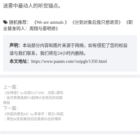
迷雾中最动人的听觉锚点。
随机推荐：
《We are animals 》
《分到对象后我只想退货》
《职
业替身同人：周翔与晏明修》
声明：
本站部分内容和图片来源于网络，如有侵犯了您的权益
请与我们联系，我们将在24小时内删除。
本文地址：
https://www.paants.com//xsipgb/1350.html
上一篇：
《女神录》by玩家6237486：沈昭×裴昀
｜血月祭典真相VS弑神计划背后的双面
棋局
下一篇：
《失踪的黑色M》by李承宇｜顾沉×陆昭
｜黑色M失踪案背后的真相与信仰博弈