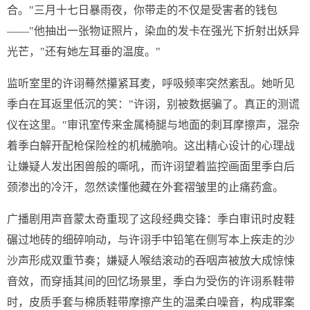
合。"三月十七日暴雨夜，你带走的不仅是受害者的钱包
——"他抽出一张物证照片，染血的发卡在强光下折射出妖异
光芒，"还有她左耳垂的温度。"
监听室里的许诩蓦然攥紧耳麦，呼吸频率突然紊乱。她听见
季白在耳返里低沉的笑："许诩，别被数据骗了。真正的测谎
仪在这里。"审讯室传来金属椅腿与地面的刺耳摩擦声，混杂
着季白解开配枪保险栓的机械脆响。这出精心设计的心理战
让嫌疑人发出困兽般的嘶吼，而许诩望着监控画面里季白后
颈渗出的冷汗，忽然读懂他藏在外套褶皱里的止痛药盒。
广播剧用声音蒙太奇重现了这段经典交锋：季白审讯时皮鞋
碾过地砖的细碎响动，与许诩手中铅笔在侧写本上疾走的沙
沙声形成双重节奏；嫌疑人喉结滚动的吞咽声被放大成惊悚
音效，而穿插其间的回忆场景里，季白为受伤的许诩系鞋带
时，皮质手套与棉质鞋带摩擦产生的温柔白噪音，构成罪案