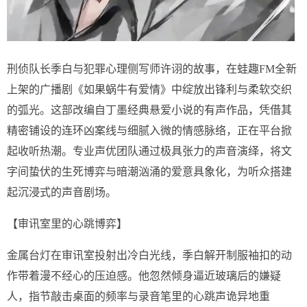
刑侦队长季白与犯罪心理侧写师许诩的故事，在蛙趣FM全新
上架的广播剧《如果蜗牛有爱情》中绽放出锋利与柔软交织
的弧光。这部改编自丁墨经典悬爱小说的有声作品，凭借其
精密铺设的连环凶案线与细腻入微的情感脉络，正在平台掀
起收听热潮。专业声优团队通过极具张力的声音演绎，将文
字间蛰伏的生死博弈与暗潮汹涌的爱意具象化，为听众搭建
起沉浸式的声音剧场。
【审讯室里的心跳博弈】
金属台灯在审讯室投射出冷白光线，季白解开制服袖扣的动
作带着漫不经心的压迫感。他忽然倾身逼近玻璃后的嫌疑
人，指节敲击桌面的频率与录音笔里的心跳声诡异地重