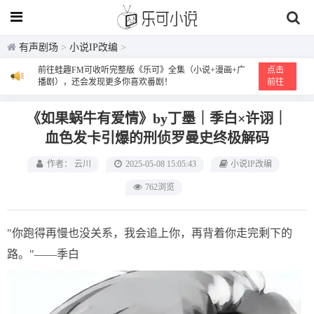
有声剧场
>
小说IP改编
>
前往蛙趣FM可收听完整版《乐可》全集（小说+漫画+广
点击
播剧），还会发现更多你喜欢番剧！
前往
《如果蜗牛有爱情》by丁墨｜季白×许诩｜
血色发卡引爆的刑侦罗曼史终极解码
作者： 云川
2025-05-08 15:05:43
小说IP改编
762浏览
"你跑得再慢也没关系，我会追上你，再背着你走完剩下的
路。"——季白