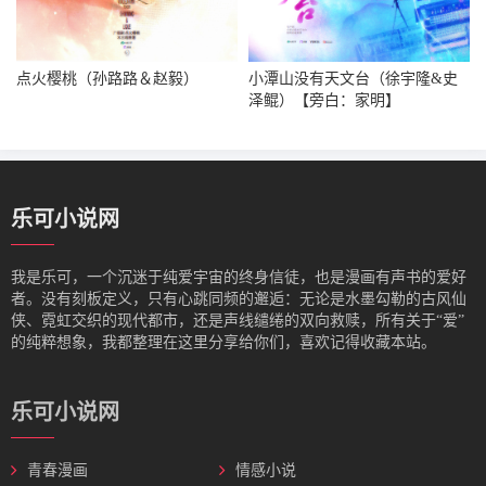
点火樱桃（孙路路＆赵毅）
小潭山没有天文台（徐宇隆&史
泽鲲）【旁白：家明】
乐可小说网
我是‌乐可，一个沉迷于纯爱宇宙的终身信徒，也是漫画有声书的爱好
者。没有刻板定义，只有心跳同频的邂逅：无论是水墨勾勒的古风仙
侠、霓虹交织的现代都市，还是声线缱绻的双向救赎，所有关于“爱”
的纯粹想象，我都整理在这里分享给你们，喜欢记得收藏本站。
乐可小说网
青春漫画
情感小说