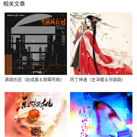
相关文章
满城衣冠（赵成晨＆倒霉死勒）
丙丁神通（史泽鲲＆孙路路）