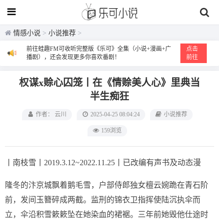
情感小说
>
小说推荐
>
前往蛙趣FM可收听完整版《乐可》全集（小说+漫画+广
点击
播剧），还会发现更多你喜欢番剧！
前往
权谋x赊心囚笼丨在《情赊美人心》里典当
半生痴狂
作者： 云川
2025-04-25 08:04:24
小说推荐
159浏览
丨南枝雪丨2019.3.12~2022.11.25丨已改编有声书及动态漫
隆冬的汴京城飘着鹅毛雪，户部侍郎独女檀云婉跪在青石阶
前，发间玉簪碎成两截。监刑的锦衣卫指挥使陆沉执伞而
立，伞沿积雪簌簌坠在她染血的裙裾。三年前她毁他仕途时