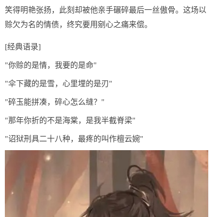
笑得明艳张扬，此刻却被他亲手碾碎最后一丝傲骨。这场以
赊欠为名的情债，终究要用剜心之痛来偿。
[经典语录]
"你赊的是情，我要的是命"
"伞下藏的是雪，心里埋的是刃"
"碎玉能拼凑，碎心怎么缝？"
"那年你折的不是海棠，是我半截脊梁"
"诏狱刑具二十八种，最疼的叫作檀云婉"