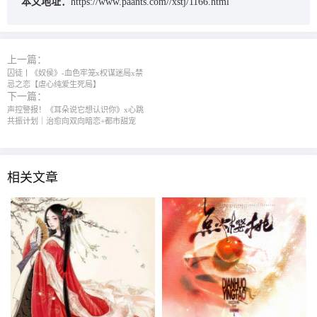
本文地址：
https://www.paants.com//xstj/1166.html
上一篇：
囚徒丨《奴侯》-血色牢笼x权谋迷局x禁
忌之恋【虐心纯爱生死局】
下一篇：
声控警报！《耳朵说它想认识你》x心跳
共振计划｜治愈向双向暗恋+都市甜宠
相关文章