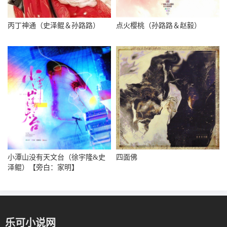
丙丁神通（史泽鲲＆孙路路）
点火樱桃（孙路路＆赵毅）
小潭山没有天文台（徐宇隆&史
四面佛
泽鲲）【旁白：家明】
乐可小说网