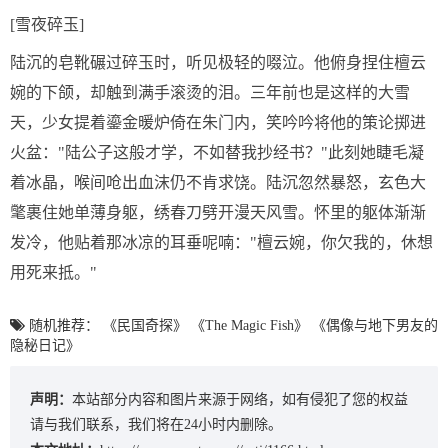
[雪夜碎玉]
陆沉的皂靴碾过碎玉时，听见极轻的啜泣。他俯身捏住檀云
婉的下颌，却触到满手滚烫的泪。三年前也是这样的大雪
天，少女提着鎏金暖炉倚在朱门内，笑吟吟将他的策论掷进
火盆："陆公子这般才学，不如替我抄经书？"此刻她睫毛凝
着冰晶，喉间呛出血沫仍不肯求饶。陆沉忽然暴怒，玄色大
氅裹住她单薄身躯，绣春刀劈开漫天风雪。怀里的躯体渐渐
发冷，他贴着那冰凉的耳垂呢喃："檀云婉，你欠我的，休想
用死来抵。"
随机推荐：
《民国奇探》
《The Magic Fish》
《偶像与地下男友的
隐秘日记》
声明：
本站部分内容和图片来源于网络，如有侵犯了您的权益
请与我们联系，我们将在24小时内删除。