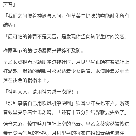
声音」
「我们之间隔着神谕与人间，但草莓牛奶味的吻能融化所有
结界」
「最可怕的神罚不是天雷，是发现你望向转学生时的笑容」
梅雨季节的第七场暴雨来得猝不及防。
早乙女葵抱着习题册冲进神社时，月见里昼正蜷在赛钱箱上
打游戏。湿透的制服衬衫紧贴着少女后背，水滴顺着发梢坠
落在褪色的榻榻米上。
「神明大人，请用神力烘干衣服！」
「那种事情自己用吹风机解决啊」狐耳少年头也不抬，游戏
音效里夹杂着雷电轰鸣，「还有十五分钟结界就要失效了」
话音未落，惊雷劈开神社上空的乌云。早乙女葵突然被拽进
带着焚香气息的怀抱，月见里昼的狩衣广袖如云朵包裹住