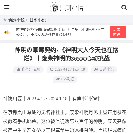
情感小说
>
日系小说
>
前往蛙趣FM可收听完整版《乐可》全集（小说+漫画+广
点击
播剧），还会发现更多你喜欢番剧！
前往
神明の草莓契约x《神明大人今天也在摆
烂》丨废柴神明的365天心动挑战
作者： 云川
2025-04-27 15:04:39
日系小说
855浏览
神隐川夏丨2023.4.12~2024.1.18丨有声书制作中
在京都岚山深处的无名神社里，废柴神明月见里昼正用樱花
枝戳着手机屏幕。这位被信徒遗忘八百年的神明，某天突然
被高中生早乙女葵以三根草莓牛奶冰棒召唤。当摆烂成瘾的