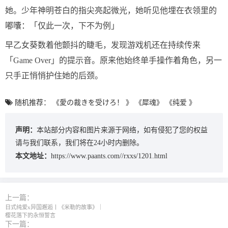
她。少年神明苍白的指尖亮起微光，她听见他埋在衣领里的
嘟囔：「仅此一次，下不为例」
早乙女葵数着他颤抖的睫毛，发现游戏机还在持续传来
「Game Over」的提示音。原来他始终单手操作着角色，另一
只手正悄悄护住她的后颈。
随机推荐：
《愛の裁きを受けろ！ 》
《犀魂》
《纯爱 》
声明：
本站部分内容和图片来源于网络，如有侵犯了您的权益
请与我们联系，我们将在24小时内删除。
本文地址：
https://www.paants.com//rxxs/1201.html
上一篇：
日式纯爱x异国邂逅丨《米勒的故事》｜
樱花落下的永恒誓言
下一篇：