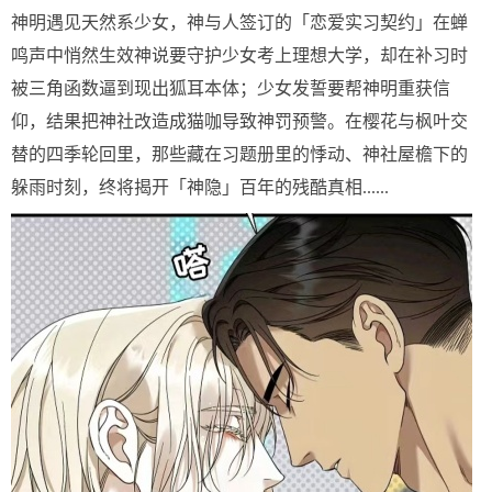
神明遇见天然系少女，神与人签订的「恋爱实习契约」在蝉
鸣声中悄然生效神说要守护少女考上理想大学，却在补习时
被三角函数逼到现出狐耳本体；少女发誓要帮神明重获信
仰，结果把神社改造成猫咖导致神罚预警。在樱花与枫叶交
替的四季轮回里，那些藏在习题册里的悸动、神社屋檐下的
躲雨时刻，终将揭开「神隐」百年的残酷真相......