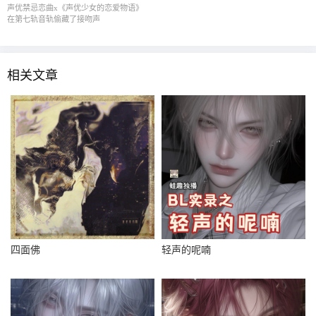
声优禁忌恋曲x《声优少女的恋爱物语》
在第七轨音轨偷藏了接吻声
相关文章
四面佛
轻声的呢喃