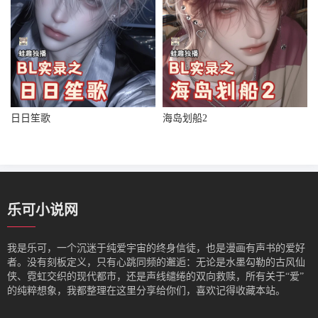
日日笙歌
海岛划船2
乐可小说网
我是‌乐可，一个沉迷于纯爱宇宙的终身信徒，也是漫画有声书的爱好
者。没有刻板定义，只有心跳同频的邂逅：无论是水墨勾勒的古风仙
侠、霓虹交织的现代都市，还是声线缱绻的双向救赎，所有关于“爱”
的纯粹想象，我都整理在这里分享给你们，喜欢记得收藏本站。