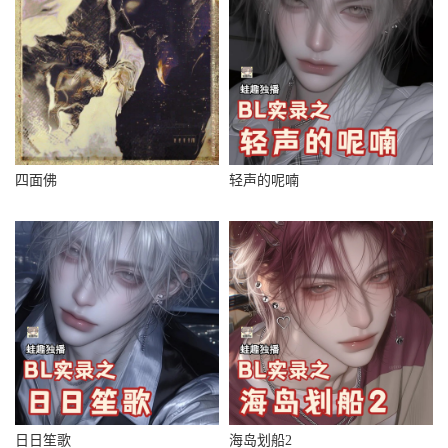
四面佛
轻声的呢喃
日日笙歌
海岛划船2