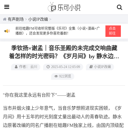
有声剧场
>
小说IP改编
>
前往蛙趣FM可收听完整版《乐可》全集（小说+漫画+广
点击
播剧），还会发现更多你喜欢番剧！
前往
季钦扬×谢孟｜音乐圣殿的未完成交响曲藏
着怎样的时光密码？《岁月间》by 静水边｜
双男主十五年声纹解码
作者： 云川
2025-05-24 12:05:09
小说IP改编
922浏览
"你在我这里永远有台阶下"——谢孟
当市井烟火撞上少年意气，当音乐梦想照进现实困顿，《岁
月间》用十五年的时光刻度丈量出最动人的青春轨迹。静水
边原著改编的同名广播剧在蛙趣FM独家上线，由国内顶级配