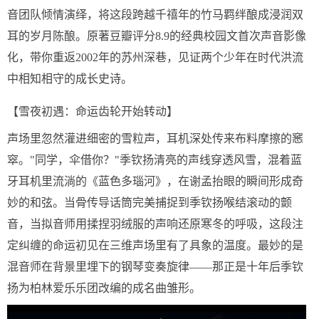
音团队倾情演绎，将这段跨越千禧年的竹马羁绊酿成浸润双
耳的岁月陈酿。原著豆瓣评分8.9的经典校园文首次声音影像
化，带你重返2002年的苏州深巷，见证两个少年在时代洪流
中相知相守的成长史诗。
【雪夜初遇：命运齿轮开始转动】
声场里忽然灌进细密的雪粒声，耳机深处传来布料摩擦的窸
窣。"同学，伞借你？"季钦扬清亮的声线穿透风雪，混着蓝
牙耳机里流淌的《蓝色多瑙河》，在谢孟抬眼的瞬间形成奇
妙的和弦。当骨传导话筒完美捕捉到季钦扬喉结滚动的颤
音，当拟音师用揉捏羽绒服的声响还原寒冬的呼吸，这段注
定纠缠的命运初见在三维声场里有了具象的温度。最妙的是
混音师在背景里埋下的钢琴变奏旋律——那正是十年后季钦
扬为柏林爱乐乐团改编的成名曲雏形。