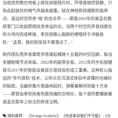
当他突然跪在地板上疯狂拼接残片时，环境音倏然寂静，只
有此起彼伏的喘气声越来越重。就在神经即将绷断的临界
点，遥远时空传来"啪"的合伞声——那是2002年的谢孟在教
研室门口收拢那柄改变命运的伞。当两个时空的声音线索在
听众颅内完成榫接，季钦扬撕心裂肺的哽咽终于冲破音
轨："孟哥，我的和弦找不着落点了..."
制作团队用声音建筑学搭建起横跨十五载的时空回廊，每当
关键剧情节点来临，2002年的磁带杂音、2012年的手机按键
音与2017年的智能设备提示音就会形成三重奏。这种匠心独
运的"年代音轨"技术，让听众在沉浸式体验中读懂时光编码
的秘密。当最终集片尾曲响起时，弹幕量瞬间突破十万条
——那首由季钦扬角色歌改编的交响乐，每个音符都镶嵌着
谢孟在剧本上标注的拼音注释。
随机推荐：
《Strange Academy》
《信息素说我们不可能》
《沙