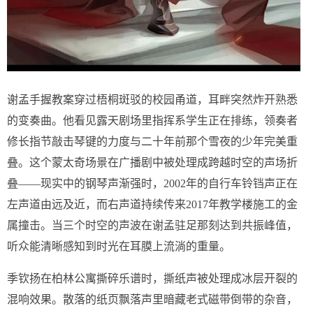
谢孟手握教案穿过梧桐斑驳的校园甬道，耳畔突然炸开熟悉
的变奏曲。他看见露天剧场里指挥系学生正在排练，领奏者
修长指节敲击琴键的力度与二十年前那个雪夜的少年完美重
叠。这个蒙太奇场景在广播剧中被处理成跨越时空的声场折
叠——现实中的钢琴声渐强时，2002年的自行车铃铛声正在
左声道由远及近，而右声道持续传来2017年教学楼施工的金
属撞击。当三个时空的声波在谢孟驻足那刻达到共振峰值，
听众能清晰感知到时光在耳膜上流淌的重量。
季钦扬在柏林公寓撕碎乐谱时，撕纸声被处理成冰层开裂的
混响效果。散落的纸页飘落声里暗藏老式磁带倒带的杂音，