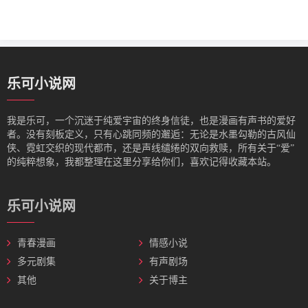
乐可小说网
我是‌乐可，一个沉迷于纯爱宇宙的终身信徒，也是漫画有声书的爱好
者。没有刻板定义，只有心跳同频的邂逅：无论是水墨勾勒的古风仙
侠、霓虹交织的现代都市，还是声线缱绻的双向救赎，所有关于“爱”
的纯粹想象，我都整理在这里分享给你们，喜欢记得收藏本站。
乐可小说网
青春漫画
情感小说
多元剧集
有声剧场
其他
关于博主