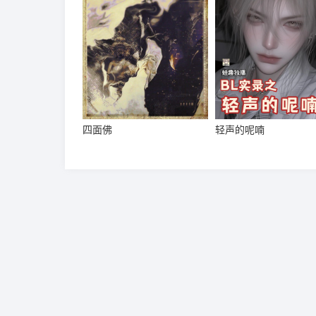
四面佛
轻声的呢喃