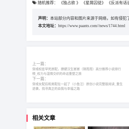
随机推荐：
《独占欲 》
《星屑囚徒》
《反派有话
声明：
本站部分内容和图片来源于网络，如有侵犯了
本文地址：
https://www.paants.com//news/1744.html
上一篇：
穿成权臣早死原配，撩硬汉生崽崽（锦周周）高分推荐小说排行
榜_权力与温情交织的命运重塑之旅
下一篇：
穿成女配后和男配在一起了（小鱼汪）原创小说完整版阅读_重生
逆袭，找寻真正的自我与幸福之路
相关文章