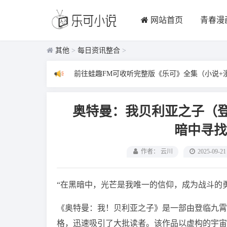
网站首页
青春漫
其他
>
每日资讯整合
>
前往蛙趣FM可收听完整版《乐可》全集（小说+
奥特曼：我贝利亚之子（
暗中寻找
作者： 云川
2025-09-21
“在黑暗中，光芒是我唯一的信仰，成为战斗的
《奥特曼：我！贝利亚之子》是一部由登临九霄
格，迅速吸引了大批读者。该作品以虚构的宇宙