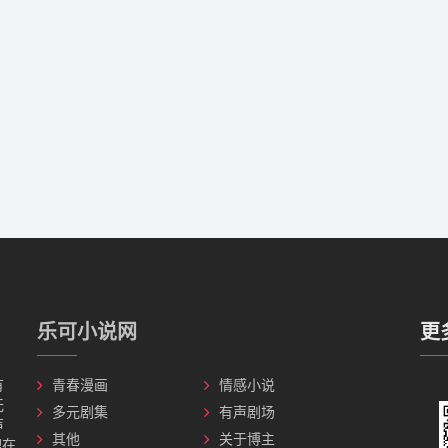
乐可小说网
更
有
青春漫画
情感小说
无
多元剧集
有声剧场
声
其他
关于博主
理在