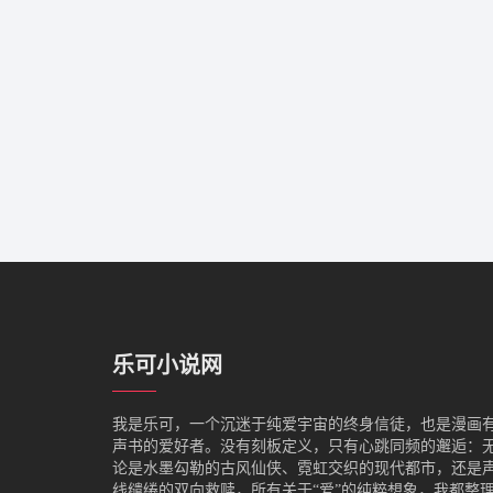
乐可小说网
我是‌乐可，一个沉迷于纯爱宇宙的终身信徒，也是漫画
声书的爱好者。没有刻板定义，只有心跳同频的邂逅：
论是水墨勾勒的古风仙侠、霓虹交织的现代都市，还是
线缱绻的双向救赎，所有关于“爱”的纯粹想象，我都整