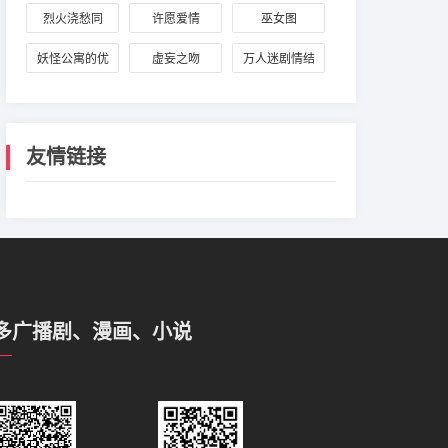
烈火浇愁同
许愿爱情
巫女图
人：宣玑与盛
妖怪公寓的优
虚妄之吻
万人迷剧情结
灵渊
雅日常
束以后
友情链接
多广播剧、漫画、小说