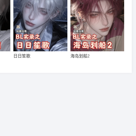
日日笙歌
海岛划船2