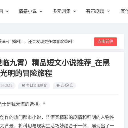
画
情感小说
多元剧集
有声剧场
其
漫画+广播剧），还会发现更多你喜欢番剧！
点击前往
登临九霄）精品短文小说推荐_在黑
光明的冒险旅程
 14:09:18
每日资讯整合
284浏览
勇士是我无悔的选择。”
创作的热门都市小说，凭借其精彩的剧情和鲜明的人物性
为背景，将科幻与现实生活巧妙结合于一体，展现出了一