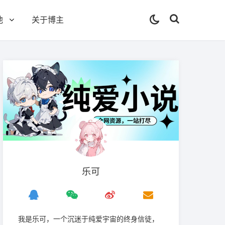
他
关于博主
乐可
我是‌乐可，一个沉迷于纯爱宇宙的终身信徒，