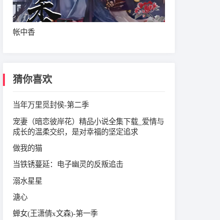
帐中香
猜你喜欢
当年万里觅封侯-第二季
宠妻（暗恋彼岸花）精品小说全集下载_爱情与
成长的温柔交织，是对幸福的坚定追求
做我的猫
当铁锈蔓延：电子幽灵的反叛追击
溺水星星
溏心
蝉女(王潇倩x文森)-第一季