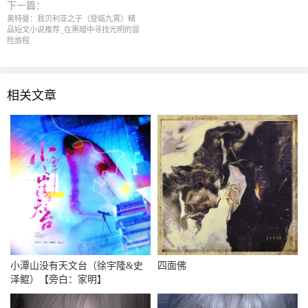
下一篇：
奥特曼：我贝利亚之子（登临九霄）精
品短文小说推荐_在黑暗中寻找光明的冒
险旅程
相关文章
小潭山没有天文台（徐宇隆&史
四面佛
泽鲲）【旁白：家明】