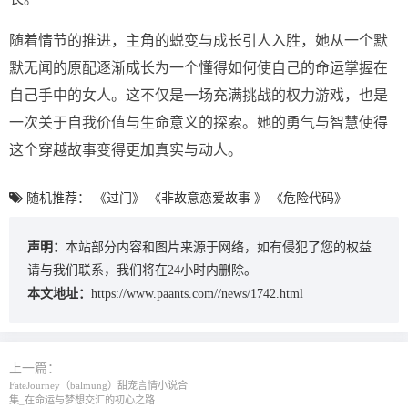
随着情节的推进，主角的蜕变与成长引人入胜，她从一个默
默无闻的原配逐渐成长为一个懂得如何使自己的命运掌握在
自己手中的女人。这不仅是一场充满挑战的权力游戏，也是
一次关于自我价值与生命意义的探索。她的勇气与智慧使得
这个穿越故事变得更加真实与动人。
随机推荐：
《过门》
《非故意恋爱故事 》
《危险代码》
声明：
本站部分内容和图片来源于网络，如有侵犯了您的权益
请与我们联系，我们将在24小时内删除。
本文地址：
https://www.paants.com//news/1742.html
上一篇：
FateJourney（balmung）‌甜宠言情小说合
集‌_在命运与梦想交汇的初心之路