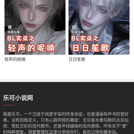
轻声的呢喃
日日笙歌
乐可小说网
我是‌乐可，一个沉迷于纯爱宇宙的终身信徒，也是漫画有声书的爱好
者。没有刻板定义，只有心跳同频的邂逅：无论是水墨勾勒的古风仙
侠、霓虹交织的现代都市，还是声线缱绻的双向救赎，所有关于“爱”
的纯粹想象，我都整理在这里分享给你们，喜欢记得收藏本站。