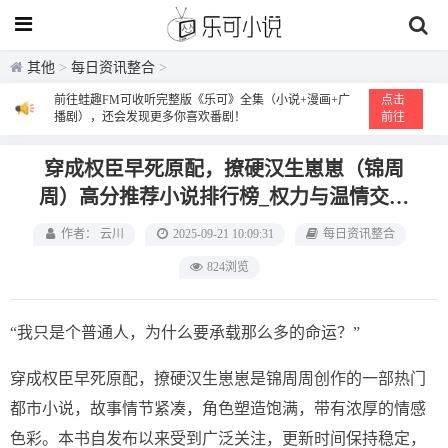
其他
>
每日资讯整合
>
前往蛙趣FM可收听完整版《乐可》全集（小说+漫画+广
点击
播剧），还会发现更多你喜欢番剧！
前往
穿成权臣早死原配，撩硬汉生崽崽（锦周
周）高分推荐小说排行榜_权力与温情交织
的命运重塑之旅
作者： 云川
2025-09-21 10:09:31
每日资讯整合
824浏览
“我只是个普通人，为什么要承载那么多的命运？”
穿成权臣早死原配，撩硬汉生崽崽是锦周周创作的一部热门
都市小说，故事情节紧凑，角色塑造饱满，带有浓厚的情感
色彩。本书自发布以来受到广泛关注，更新时间保持稳定，