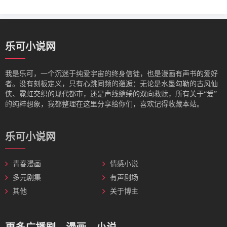
乐可小说网
我是‌乐可，一个沉迷于纯爱宇宙的终身信徒，也是漫画有声书的爱好
者。没有刻板定义，只有心跳同频的邂逅：无论是水墨勾勒的古风仙
侠、霓虹交织的现代都市，还是声线缱绻的双向救赎，所有关于“爱”
的纯粹想象，我都整理在这里分享给你们，喜欢记得收藏本站。
乐可小说网
青春漫画
情感小说
多元剧集
有声剧场
其他
关于博主