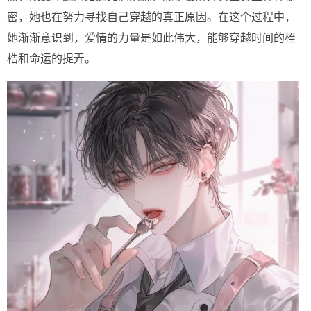
密，她也在努力寻找自己穿越的真正原因。在这个过程中，
她渐渐意识到，爱情的力量是如此伟大，能够穿越时间的桎
梏和命运的捉弄。