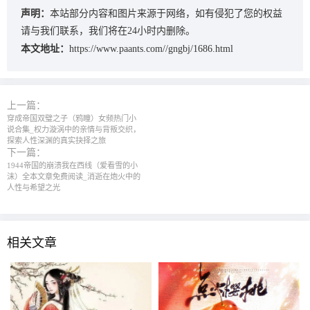
声明：
本站部分内容和图片来源于网络，如有侵犯了您的权益
请与我们联系，我们将在24小时内删除。
本文地址：
https://www.paants.com//gngbj/1686.html
上一篇：
穿成帝国双璧之子（鸦瞳）‌女频热门小
说合集‌_权力漩涡中的亲情与背叛交织，
探索人性深渊的真实抉择之旅
下一篇：
1944帝国的崩溃我在西线（爱看雪的小
沫）全本文章免费阅读_消逝在炮火中的
人性与希望之光
相关文章