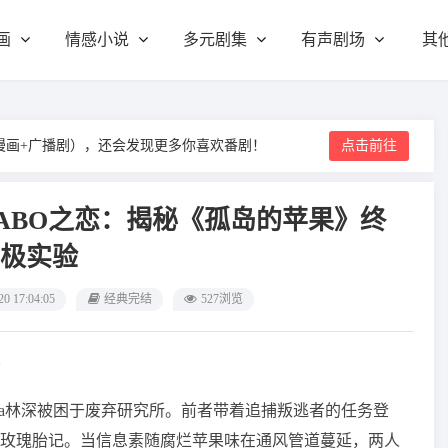
画
情感小说
多元剧集
有声剧场
其
漫画+广播剧），还会发现更多你喜欢番剧！
点击前往
ABO之恋：揭秘《孤岛的苹果》终
极实验
20 17:04:05
经典完结
527浏览
书
ega林深被困于废弃研究所。前者带着追捕叛逃者的任务登
玫瑰胎记。当信息素随腐烂苹果味在通风管道蔓延，两人