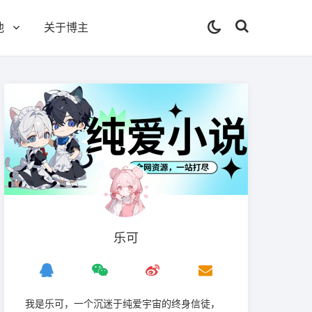
他
关于博主
乐可
我是‌乐可，一个沉迷于纯爱宇宙的终身信徒，