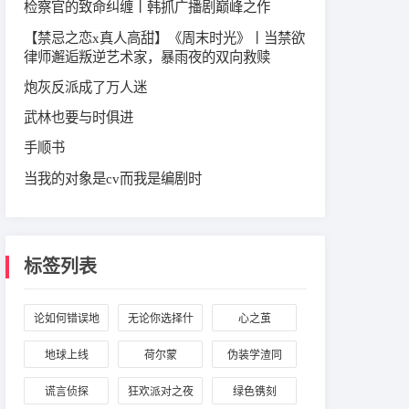
检察官的致命纠缠丨韩抓广播剧巅峰之作
【禁忌之恋x真人高甜】《周末时光》丨当禁欲
律师邂逅叛逆艺术家，暴雨夜的双向救赎
炮灰反派成了万人迷
武林也要与时俱进
手顺书
当我的对象是cv而我是编剧时
标签列表
论如何错误地
无论你选择什
心之茧
套路一个魔教
么样的人生，
地球上线
荷尔蒙
伪装学渣同
教主
我都为你加油
人：朝俞校园
谎言侦探
狂欢派对之夜
绿色镌刻