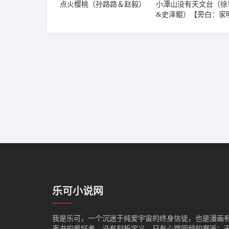
点火樱桃（孙路路＆赵毅）
小潭山没有天文台（徐
&史泽鲲）【旁白：家
乐可小说网
我是‌乐可，一个沉迷于纯爱宇宙的终身信徒，也是漫画
声书的爱好者。没有刻板定义，只有心跳同频的邂逅：