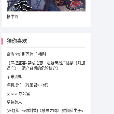
帐中香
猜你喜欢
奇洛李维斯回信 广播剧
《声控盛宴x禁忌之恋丨悬疑商战广播剧《附加
遗产》：遗产背后的危险博弈》
柴米油盐
胸有成竹（雅策君×卡修）
女ABO办公室
草包美人
[悬疑年下x强制爱]《禁忌之吻》-财阀私生子x