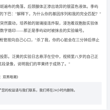
斑遍布的角落，后颈腺体正渗出诡异的银蓝色液体。季屿
白的下巴："解释下，为什么你的基因序列和我的完全匹配？"
突然震动，培养舱的玻璃接连炸裂，浸泡着双胞胎实验体
数字烙印——那正是季屿幼时被抹去的实验编号。
的枪管按向自己心口，"杀了我，你的心脏会在三分钟后停止
投影。泛黄的实验日志悬浮在空中，视频里八岁的自己正
这段录像，说明我们的苹果终于成熟了。"
：双黑暗潮》
您的权益请与我们联系，我们将在24小时内删除。