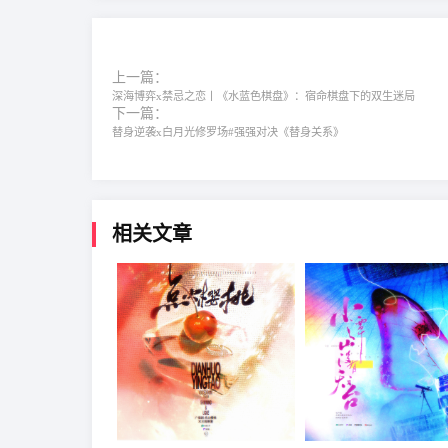
上一篇：
深海博弈x禁忌之恋丨《水蓝色棋盘》：宿命棋盘下的双生迷局
下一篇：
替身逆袭x白月光修罗场#强强对决《替身关系》
相关文章