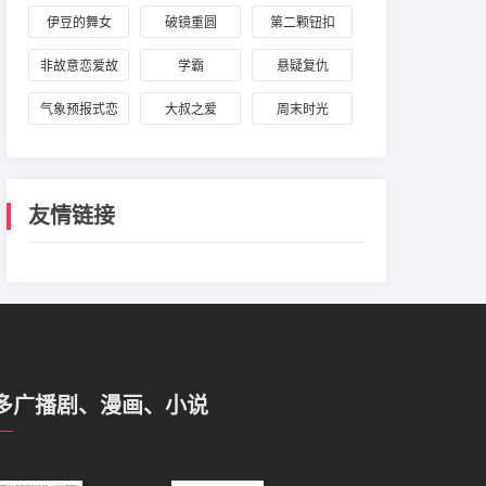
纪
伊豆的舞女
破镜重圆
第二颗钮扣
非故意恋爱故
学霸
悬疑复仇
事
气象预报式恋
大叔之爱
周末时光
爱
友情链接
多广播剧、漫画、小说