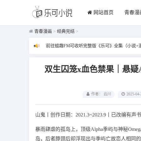
网站首页
青春漫
青春漫画
>
经典完结
>
前往蛙趣FM可收听完整版《乐可》全集（小说+
双生囚笼x血色禁果｜悬疑
作者： 云川
2025-04-
山鬼丨创作日期：2021.3~2023.9丨已改编有声
暴雨肆虐的孤岛上，顶级Alpha季屿与神秘Om
岛，后者脖颈后却浮现出与季屿亡故恋人相同的