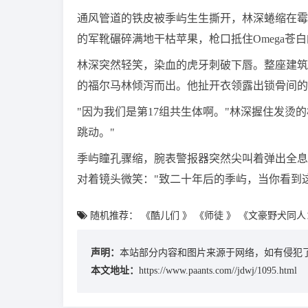
通风管道的铁皮被季屿生生撕开，林深蜷缩在霉
的军靴碾碎满地干枯苹果，枪口抵住Omega苍
林深突然轻笑，染血的虎牙刺破下唇。整座建筑
的福尔马林倾泻而出。他扯开衣领露出锁骨间的
"因为我们是第17组共生体啊。"林深握住发烫
跳动。"
季屿瞳孔骤缩，腕表警报器突然尖叫着弹出全息
对着镜头微笑："致二十年后的季屿，当你看到
随机推荐：
《酷儿们 》
《师徒 》
《文豪野犬同人
声明：
本站部分内容和图片来源于网络，如有侵犯了
本文地址：
https://www.paants.com//jdwj/1095.html