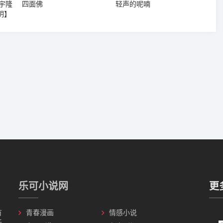
宇隆
四面佛
轻声的呢喃
明】
乐可小说网
更
有
青春漫画
情感小说
无