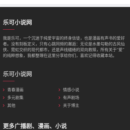
乐可小说网
我是‌乐可，一个沉迷于纯爱宇宙的终身信徒，也是漫画有声书的爱好
者。没有刻板定义，只有心跳同频的邂逅：无论是水墨勾勒的古风仙
侠、霓虹交织的现代都市，还是声线缱绻的双向救赎，所有关于“爱”
的纯粹想象，我都整理在这里分享给你们，喜欢记得收藏本站。
乐可小说网
青春漫画
情感小说
多元剧集
有声剧场
其他
关于博主
更多广播剧、漫画、小说