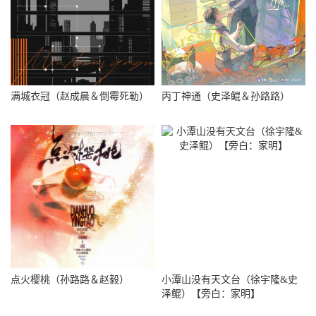
满城衣冠（赵成晨＆倒霉死勒）
丙丁神通（史泽鲲＆孙路路）
点火樱桃（孙路路＆赵毅）
小潭山没有天文台（徐宇隆&史
泽鲲）【旁白：家明】