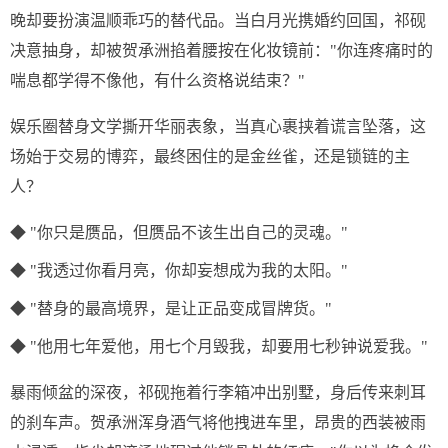
晚却要扮演温顺乖巧的替代品。当白月光携婚约回国，祁砚
决意抽身，却被贺承洲掐着腰按在化妆镜前："你连疼痛时的
喘息都学得不像他，有什么资格说结束？"
娱乐圈替身文学撕开华丽表象，当真心裹挟着谎言坠落，这
场始于交易的博弈，最终困住的是金丝雀，还是锁链的主
人？
◆ "你只是赝品，但赝品不该生出自己的灵魂。"
◆ "我透过你看月亮，你却妄想成为我的太阳。"
◆ "替身的最高境界，是让正品变成冒牌货。"
◆ "他用七年爱他，用七个月毁我，却要用七秒钟说爱我。"
暴雨倾盆的深夜，祁砚拖着行李箱冲出别墅，身后传来刺耳
的刹车声。贺承洲浑身酒气将他拽进车里，昂贵的西装被雨