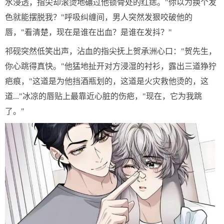
水浸透，指尖却滚烫地碾过他锁骨处的红痣。"你以为换个发
色就能摆脱我？"呼吸纠缠间，男人突然发狠咬破他的
唇，"看清楚，现在是谁在出血？是谁在发抖？"
祁砚突然低笑出声，沾血的指尖抚上贺承洲心口："贺先生，
你心跳得真快。"他猛地扯开对方浸湿的衬衫，露出三道狰狞
疤痕，"这道是为他挡酒瓶划的，这道是火灾救他烫的，这
道..."冰凉的唇贴上最靠近心脏的伤疤，"现在，它为我跳
了。"