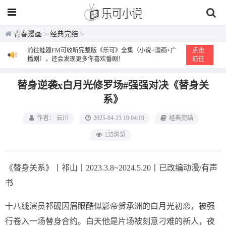
青春漫画
>
经典完结
>
前往蛙趣FM可收听完整版《乐可》全集（小说+漫画+广
点击
播剧），还会发现更多你喜欢番剧！
前往
替身逆袭x白月光修罗场#强强对决《替身关
系》
作者： 云川
2025-04-23 19:04:10
经典完结
135浏览
《替身关系》丨祁山丨2023.3.8~2024.5.20丨已改编动漫/有声
书
十八线演员祁砚因眉眼酷似影帝贺承洲的白月光初恋，被强
行卷入一场替身合约。白天他是片场被刻意刁难的新人，夜