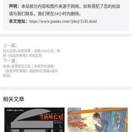
声明：
本站部分内容和图片来源于网络，如有侵犯了您的权益
请与我们联系，我们将在24小时内删除。
本文地址：
https://www.paants.com//jdwj/1145.html
上一篇：
双生囚笼x血色禁果｜悬疑ABO之恋：揭
秘《孤岛的苹果》终极实验
下一篇：
血族x末世禁忌之恋丨永夜列车谜案！
《永夜中的乘客》高能羁绊[悬疑x宿命
轮回]
相关文章