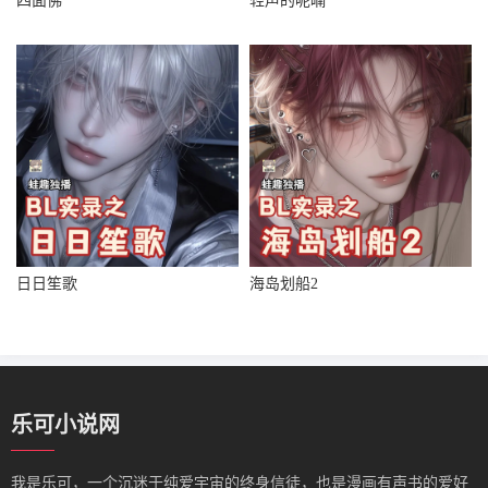
四面佛
轻声的呢喃
日日笙歌
海岛划船2
乐可小说网
我是‌乐可，一个沉迷于纯爱宇宙的终身信徒，也是漫画有声书的爱好