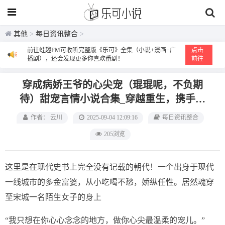
其他
>
每日资讯整合
>
前往蛙趣FM可收听完整版《乐可》全集（小说+漫画+广
点击
播剧），还会发现更多你喜欢番剧！
前往
穿成病娇王爷的心尖宠（琨琨呢，不负期
待）‌甜宠言情小说合集‌_穿越重生，携手病
娇王爷共谱绝美爱情长篇
作者： 云川
2025-09-04 12:09:16
每日资讯整合
205浏览
这里是在现代史书上完全没有记载的朝代！一个出身于现代
一线城市的多金富婆，从小吃喝不愁，娇纵任性。居然魂穿
至宋城一名陌生女子的身上
“我只想在你心心念念的地方，做你心尖最温柔的宠儿。”