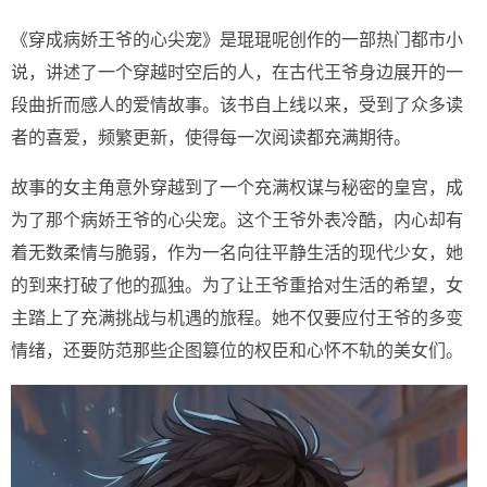
《穿成病娇王爷的心尖宠》是琨琨呢创作的一部热门都市小
说，讲述了一个穿越时空后的人，在古代王爷身边展开的一
段曲折而感人的爱情故事。该书自上线以来，受到了众多读
者的喜爱，频繁更新，使得每一次阅读都充满期待。
故事的女主角意外穿越到了一个充满权谋与秘密的皇宫，成
为了那个病娇王爷的心尖宠。这个王爷外表冷酷，内心却有
着无数柔情与脆弱，作为一名向往平静生活的现代少女，她
的到来打破了他的孤独。为了让王爷重拾对生活的希望，女
主踏上了充满挑战与机遇的旅程。她不仅要应付王爷的多变
情绪，还要防范那些企图篡位的权臣和心怀不轨的美女们。