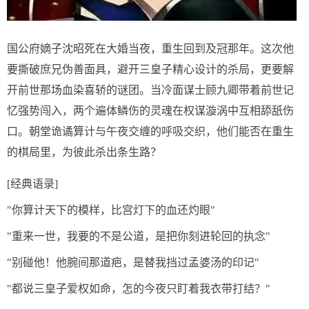
国公府嫡子沈昭死在大婚当夜，重生回到及冠那年。这次他
要撕破庶兄伪善面具，避开三皇子精心设计的杀局，更要解
开前世那场血染喜轿的谜团。当冷面谋士顾九卿带着前世记
忆强势闯入，两个遍体鳞伤的灵魂在权谋漩涡中互相舔舐伤
口。朝堂诡谲算计与午夜交缠的呼吸交织，他们能否在重生
的棋局里，为彼此杀出条生路？
[经典语录]
"你算计天下的模样，比宫灯下的血还灼眼"
"重来一世，我要的不是公道，是把你刻进轮回的执念"
"别碰他！他腕间那道疤，是替我挡过孟婆汤的印记"
"都说三皇子爱权如命，怎的今夜只盯着我衣带打结？"