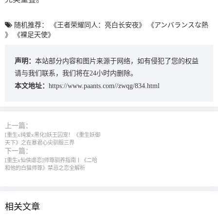
随机推荐：
《王者荣耀同人：亮白长安夜》
《アンバランスな熱
》
《裸足天使》
声明：
本站部分内容和图片来源于网络，如有侵犯了您的权益
请与我们联系，我们将在24小时内删除。
本文地址：
https://www.paants.com//zwqg/834.html
上一篇：
[重生x纯爱x黑化]妖王囚宠！《重生妖御
天下》之在暴君心尖驯服三界
下一篇：
[重生x仙侠虐恋]师尊驯养指南丨《二哈
和他的白猫师尊》禁忌之恋全解析
相关文章