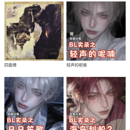
四面佛
轻声的呢喃