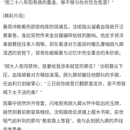
"用二十八年阳寿换的重逢，够不够与你共饮合卺酒？"
[精彩片段]
暴雨冲刷着刑部密档库的琉璃瓦，沈昭指尖凝着血珠掀开泛
黄案卷，身后突然传来金丝履碾碎枯枝的脆响。他反手将淬
毒银簪抵住来人咽喉，却在看清对方面容时瞳孔骤缩顾九卿
湿透的官袍下，锁骨处蜿蜒着与记忆中完全重合的朱砂痣。
"顾大人夜闯禁地，是要给我添条弑官的罪名？"沈昭簪尖下
压，血珠顺着对方喉结滚落。顾九卿却握住他颤抖的手腕，
任由利刃划破掌心："三日前你故意打翻那盏龙井，是不想我
喝下太子送的毒？"
雨幕中突然炸开惊雷，闪电照亮顾九卿从怀中取出的玉牌，
赫然刻着前朝皇族暗纹。沈昭踉跄后退撞上檀木书架，前世
咽气前听到的那句"黄泉路上等我"，竟与此刻顾九卿的声线
完美重叠。