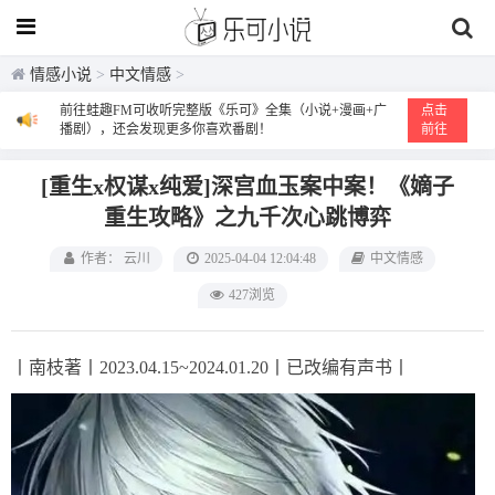
情感小说
>
中文情感
>
前往蛙趣FM可收听完整版《乐可》全集（小说+漫画+广
点击
播剧），还会发现更多你喜欢番剧！
前往
[重生x权谋x纯爱]深宫血玉案中案！《嫡子
重生攻略》之九千次心跳博弈
作者： 云川
2025-04-04 12:04:48
中文情感
427浏览
丨南枝著丨2023.04.15~2024.01.20丨已改编有声书丨