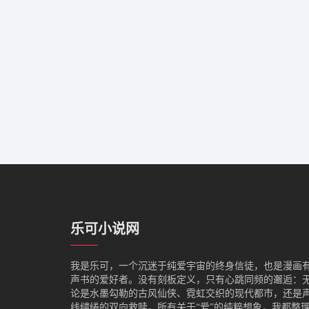
乐可小说网
我是‌乐可，一个沉迷于纯爱宇宙的终身信徒，也是漫画
声书的爱好者。没有刻板定义，只有心跳同频的邂逅：
论是水墨勾勒的古风仙侠、霓虹交织的现代都市，还是
线缱绻的双向救赎，所有关于“爱”的纯粹想象，我都整