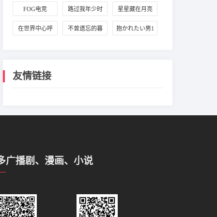
FOG电竞
路过我年少时
星星藏在月亮
光的蓝色
船
在世界中心呼
不曾遗忘的暮
抱かれたい男1
唤爱
色
位に脅されて
います。
友情链接
多广播剧、漫画、小说