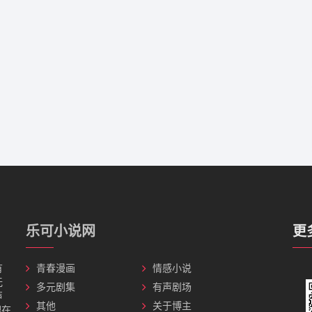
乐可小说网
更
有
青春漫画
情感小说
无
多元剧集
有声剧场
声
其他
关于博主
理在