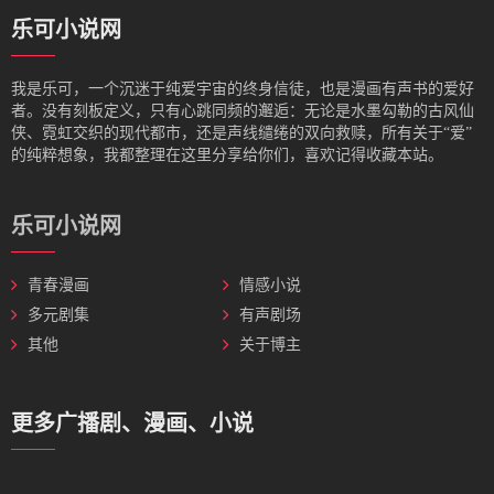
乐可小说网
我是‌乐可，一个沉迷于纯爱宇宙的终身信徒，也是漫画有声书的爱好
者。没有刻板定义，只有心跳同频的邂逅：无论是水墨勾勒的古风仙
侠、霓虹交织的现代都市，还是声线缱绻的双向救赎，所有关于“爱”
的纯粹想象，我都整理在这里分享给你们，喜欢记得收藏本站。
乐可小说网
青春漫画
情感小说
多元剧集
有声剧场
其他
关于博主
更多广播剧、漫画、小说