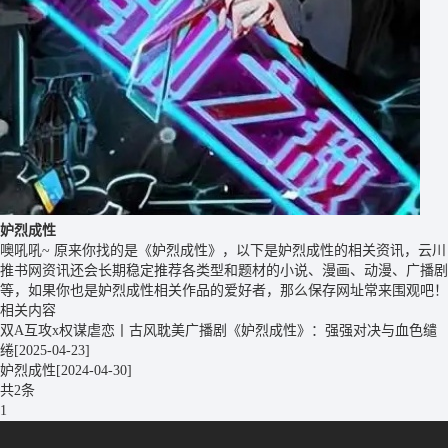
妒烈成性
噢吼吼~ 原来你找的是《妒烈成性》，以下是妒烈成性的相关资讯，云川
推书网资讯还会长期稳定推荐各类型和题材的小说、漫画、动漫、广播剧
等，如果你也是妒烈成性相关作品的爱好者，那么保存网址常来围观吧！
相关内容
双A互攻x权谋虐恋丨古风耽美广播剧《妒烈成性》：强强对决与血色缱
绻
[2025-04-23]
妒烈成性
[2024-04-30]
共2条
1