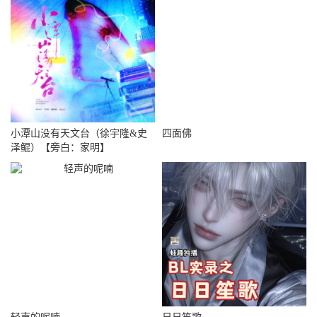
小潭山没有天文台（徐宇隆&史
四面佛
泽鲲）【旁白：家明】