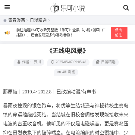
青春漫画
>
日漫精选
>
前往蛙趣FM可收听完整版《乐可》全集（小说+漫画+广
点击
播剧），还会发现更多你喜欢番剧！
前往
《无线电风暴》‌
作者： 云川
2025-05-07 09:05:48
日漫精选
481浏览
藤原绫丨2019.4~2022.8丨已改编动漫/有声书
暴雨夜撞毁的银色跑车，将优等生结城遥与神秘转校生雾岛
慎的命运缠绕成死结。当结城在旧校舍阁楼发现能接收未来
电波的古董收音机，他听见的不仅是电磁噪音，更是雾岛压
抑在暴烈表象下的破碎喘息。在电流编织的时空裂缝中，少