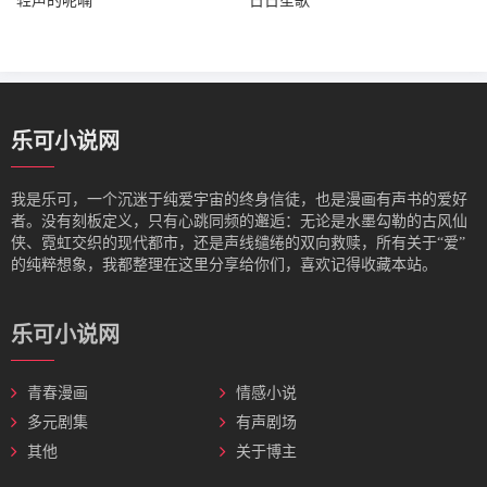
轻声的呢喃
日日笙歌
乐可小说网
我是‌乐可，一个沉迷于纯爱宇宙的终身信徒，也是漫画有声书的爱好
者。没有刻板定义，只有心跳同频的邂逅：无论是水墨勾勒的古风仙
侠、霓虹交织的现代都市，还是声线缱绻的双向救赎，所有关于“爱”
的纯粹想象，我都整理在这里分享给你们，喜欢记得收藏本站。
乐可小说网
青春漫画
情感小说
多元剧集
有声剧场
其他
关于博主