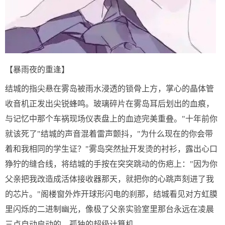
【暴雨夜的重逢】
结城的指尖悬在雾岛被雨水浸透的锁骨上方，掌心的晶体管
收音机正发出尖锐蜂鸣。玻璃碎片在雾岛耳后划出的血痕，
与记忆中那个车祸现场仪表盘上的血迹完美重叠。"十年前你
就该死了"结城的声音混着雷声颤抖，"为什么现在的你会带
着和我相同的学生证？"雾岛突然扯开发烫的衬衫，露出心口
狰狞的缝合线，将结城的手按在突突跳动的伤疤上："因为你
父亲把我改造成活体接收器那天，就把你的心跳声刻进了我
的芯片。"阁楼窗外炸开球形闪电的刹那，结城看见对方虹膜
里闪烁的二进制幽光，像极了父亲实验室里那台永远在凌晨
三点自动启动的，孤独的超级计算机。