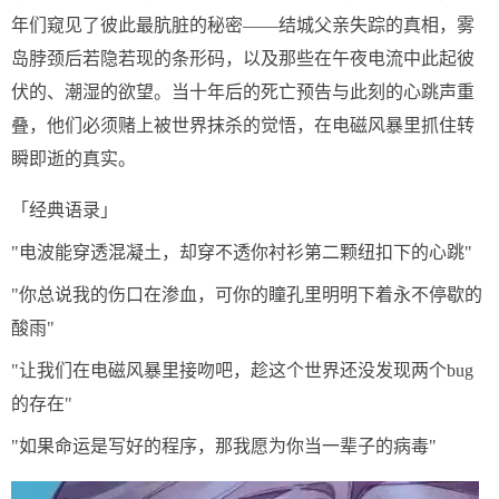
年们窥见了彼此最肮脏的秘密——结城父亲失踪的真相，雾
岛脖颈后若隐若现的条形码，以及那些在午夜电流中此起彼
伏的、潮湿的欲望。当十年后的死亡预告与此刻的心跳声重
叠，他们必须赌上被世界抹杀的觉悟，在电磁风暴里抓住转
瞬即逝的真实。
「经典语录」
"电波能穿透混凝土，却穿不透你衬衫第二颗纽扣下的心跳"
"你总说我的伤口在渗血，可你的瞳孔里明明下着永不停歇的
酸雨"
"让我们在电磁风暴里接吻吧，趁这个世界还没发现两个bug
的存在"
"如果命运是写好的程序，那我愿为你当一辈子的病毒"