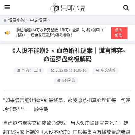
情感小说
>
中文情感
>
前往蛙趣FM可收听完整版《乐可》全集（小说+漫画+广
点击
播剧），还会发现更多你喜欢番剧！
前往
《人设不能崩》× 血色婚礼谜案｜谎言博弈×
命运罗盘终极解码
作者： 云川
2025-06-11 10:06:10
中文情感
944浏览
"如果谎言能让我活到最终章，那我愿意把真心埋进每一句逢
场作戏里"——顾今朝
当虚拟与现实交织成致命游戏，当人设崩塌即宣告死亡，蛙
趣FM独家上架的《人设不能崩》正以每集百万播放量席卷悬