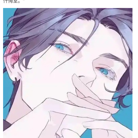
忏悔室。"