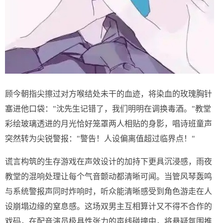
顾今朝指尖擦过对方喉结处未干的血迹，将染血的玫瑰胸针
塞进他口袋："沈先生记错了，我们明明在调换毒酒。"教堂
彩绘玻璃透进的月光恰好笼罩两人相贴的身影，唱诗班童声
突然转为尖锐警报："警告！人设偏离值超过临界点！"
谎言构筑的生存游戏在声效设计的加持下更具沉浸感，雨夜
教堂的混响处理让每个气音颤动都清晰可闻。当管风琴轰鸣
与系统警报声同时炸响时，听众能清晰感受到角色游走在人
设崩塌边缘的窒息感。这场双男主互相算计又不得不合作的
戏码，在配音演员极具性张力的声线碰撞中，将悬疑氛围推