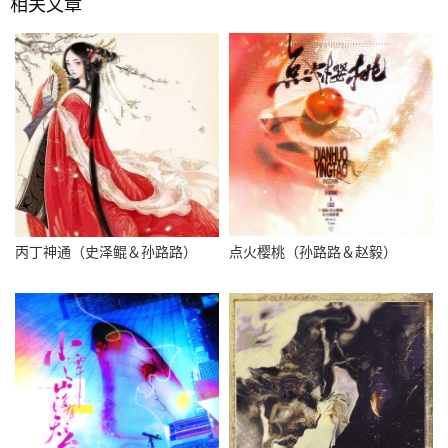
相关文章
丙丁神通（史泽鲲＆孙路路）
点火樱桃（孙路路＆赵毅）