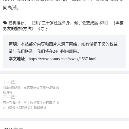
向高潮。
随机推荐：
《到了三十岁还是单身，似乎会变成魔术师》
《黑猫
男友的撒娇方法》
《寻 》
声明：
本站部分内容和图片来源于网络，如有侵犯了您的权益
请与我们联系，我们将在24小时内删除。
本文地址：
https://www.paants.com//zwqg/1537.html
上一篇：
祁重×谢临渊｜东宫密信失窃案VS双向救
赎真相
下一篇：
石神哲哉×汤川学｜数学天才自首真相 揭
开《嫌疑人X的献身》极致献身