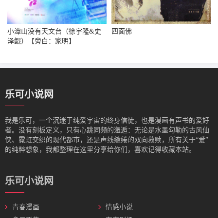
小潭山没有天文台（徐宇隆&史
四面佛
泽鲲）【旁白：家明】
乐可小说网
我是‌乐可，一个沉迷于纯爱宇宙的终身信徒，也是漫画有声书的爱好
者。没有刻板定义，只有心跳同频的邂逅：无论是水墨勾勒的古风仙
侠、霓虹交织的现代都市，还是声线缱绻的双向救赎，所有关于“爱”
的纯粹想象，我都整理在这里分享给你们，喜欢记得收藏本站。
乐可小说网
青春漫画
情感小说