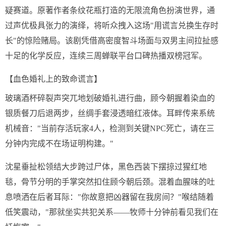
疑赛道。原著作者条纹花瓶打造的无限流角色扮演世界，通
过声优极具张力的演绎，将听众拽入这场"用谎言兑换生存时
长"的惊险赌局。该剧凭借高密度智斗场面与双男主间拉扯感
十足的化学反应，连续三周蝉联平台口碑热播双榜冠军。
【血色婚礼上的致命谎言】
玻璃酒杯碎裂声突兀地划破婚礼进行曲，顾今朝握着染血的
银质餐刀后退两步，丝绸手套浸透暗红液体。耳畔传来系统
机械音："当前存活玩家4人，检测到关键NPC死亡，请在三
分钟内完成不在场证明构建。"
沈星垂扯松领结大步跨过尸体，黑色西装下摆掠过猩红地
毯，骨节分明的手掌突然扣住顾今朝后颈。混着血腥味的吐
息喷洒在后者耳际："你故意把凶器留在我房间？"喉结随着
低笑震动，"那就坐实共犯关系——牧师十分钟前看见我们在