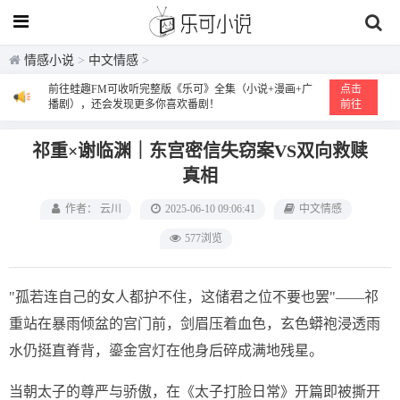
情感小说
>
中文情感
>
前往蛙趣FM可收听完整版《乐可》全集（小说+漫画+广
点击
播剧），还会发现更多你喜欢番剧！
前往
祁重×谢临渊｜东宫密信失窃案VS双向救赎
真相
作者： 云川
2025-06-10 09:06:41
中文情感
577浏览
"孤若连自己的女人都护不住，这储君之位不要也罢"——祁
重站在暴雨倾盆的宫门前，剑眉压着血色，玄色蟒袍浸透雨
水仍挺直脊背，鎏金宫灯在他身后碎成满地残星。
当朝太子的尊严与骄傲，在《太子打脸日常》开篇即被撕开