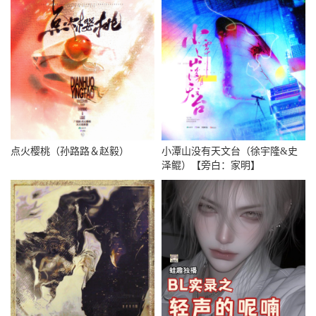
点火樱桃（孙路路＆赵毅）
小潭山没有天文台（徐宇隆&史
泽鲲）【旁白：家明】