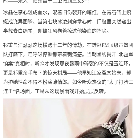
时——来人！把东宫十二卫撤到三丈外！"
冰晶在掌心融成血水，混着旧伤裂开的暗红，在青石砖上蜿
蜒成诡异图腾。当第七块冰凌刺穿掌心时，门缝里突然递出
半截素白绢帕，却被狂风卷着掠过他染血的指尖。
祁重与江瑟瑟这场横跨十二年的情劫，在蛙趣FM顶级声效团
队打磨下，连呼吸停顿都带着刺痛感。当朝堂线揭开"北疆军
饷案"真相时，听众才发现那夜暴雨中碎裂的不仅是玉连环，
更是祁重亲手布下的惊天棋局——他早知江家冤案始末，却
为护她性命不得不扮演薄情郎。如今听众热议的"太子打脸三
连击"名场面，正是从这场暴雨戏开始层层反转。