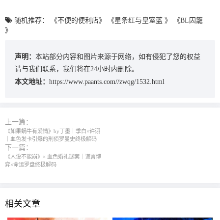
随机推荐：
《不便的便利店》
《星条红与皇室蓝 》
《BL囚籠
》
声明：
本站部分内容和图片来源于网络，如有侵犯了您的权益
请与我们联系，我们将在24小时内删除。
本文地址：
https://www.paants.com//zwqg/1532.html
上一篇：
《如果蜗牛有爱情》by丁墨｜季白×许诩
｜血色发卡引爆的刑侦罗曼史终极解码
下一篇：
《人设不能崩》× 血色婚礼谜案｜谎言博
弈×命运罗盘终极解码
相关文章