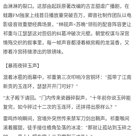
血淋淋的裂口。这部由起跃原著改编的古言甜虐广播剧，在
蛙趣FM独家上线首日播放量突破百万，卿音社制作团队以电
影级音效重塑经典场景，"林砚声×苏晚"领衔的配音阵容更让
祁重与江瑟瑟这对怨侣的纠葛冲破次元壁。朝堂权谋与深宫
情殇交织的叙事里，每一帧声音都浸着椒房殿的龙涎香，又
掺着冷宫砖缝渗出的铁锈味。
【暴雨夜碎玉声】
混着冰雹的雨幕中，祁重第三次叩响冷宫铜环："孤带了江南
新贡的玉连环，瑟瑟开开门可好？"
"太子殿下请回。"门内传来瓷器碎裂声，"十年前你说玉碎能
复完，如今碎过十二次的玉连环，还拼得出原样么？"
雷鸣炸响瞬间，宫墙外突然传来禁军刀剑出鞘声。祁重喉间
滚着腥甜，徒手接住檐角坠落的冰凌："那就让孤站到玉碎之