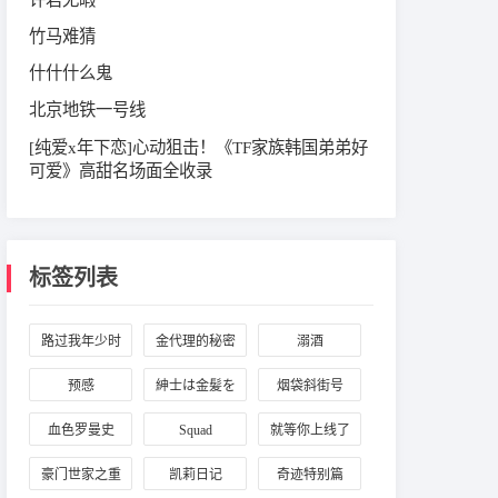
竹马难猜
什什什么鬼
北京地铁一号线
[纯爱x年下恋]心动狙击！《TF家族韩国弟弟好
可爱》高甜名场面全收录
标签列表
路过我年少时
金代理的秘密
溺酒
光的蓝色
预感
紳士は金髪を
烟袋斜街号
愛でる
血色罗曼史
Squad
就等你上线了
豪门世家之重
凯莉日记
奇迹特别篇