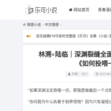
网站首页
青春漫
情感小说
>
中文情感
>
前往蛙趣FM可收听完整版《乐可》全集（小说+
林溯×陆临｜深渊裂缝全
《如何投喂
作者： 云川
2025-06-
"如果深渊注定吞噬一切，那我愿做最后一个点
"你问我为什么执着于驯养怪物？因为只有凝视