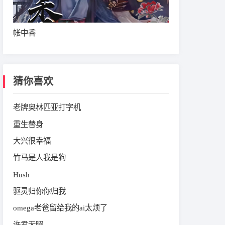
帐中香
猜你喜欢
老牌奥林匹亚打字机
重生替身
大兴很幸福
竹马是人我是狗
Hush
驱灵归你你归我
omega老爸留给我的ai太烦了
许君无暇