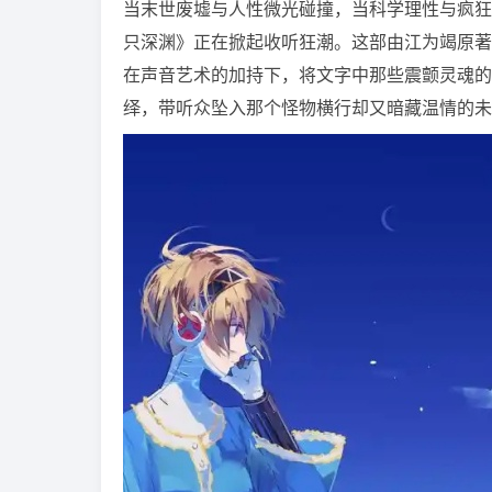
当末世废墟与人性微光碰撞，当科学理性与疯狂
只深渊》正在掀起收听狂潮。这部由江为竭原著
在声音艺术的加持下，将文字中那些震颤灵魂的
绎，带听众坠入那个怪物横行却又暗藏温情的未