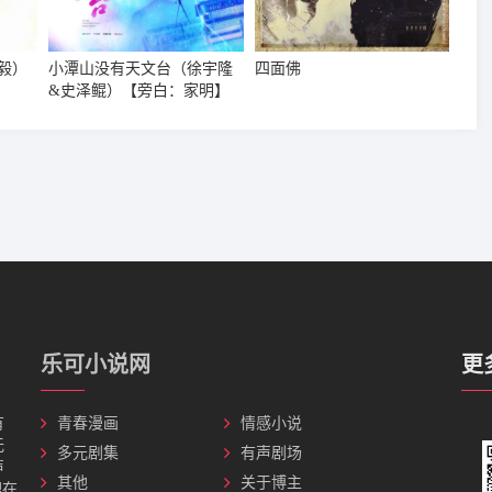
毅）
小潭山没有天文台（徐宇隆
四面佛
&史泽鲲）【旁白：家明】
乐可小说网
更
有
青春漫画
情感小说
无
多元剧集
有声剧场
声
其他
关于博主
理在