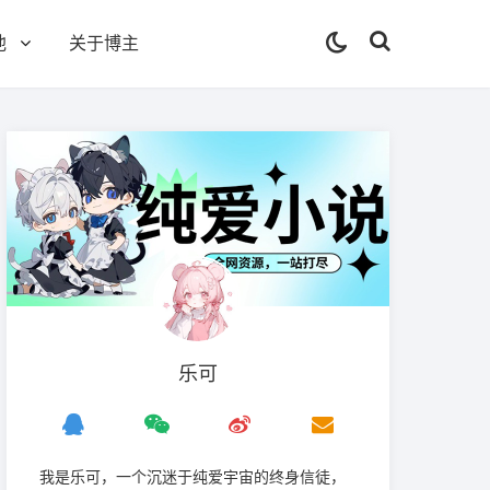
他
关于博主
乐可
我是‌乐可，一个沉迷于纯爱宇宙的终身信徒，