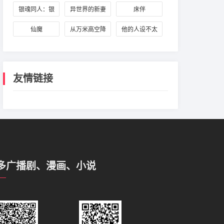
生
银魂同人：银
异世界的新妻
床伴
土万事屋
仙魔
从万米高空降
他的人设不太
临
行
友情链接
多广播剧、漫画、小说