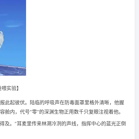
投喂实验】
报此起彼伏。陆临的呼吸声在防毒面罩里格外清晰，他握
容舱内，代号"零"的深渊生物正用数千只复眼注视着他。
来得及。"耳麦里传来林溯冷冽的声线，指挥中心的蓝光正倒