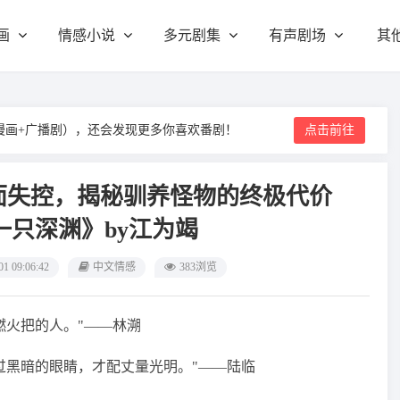
画
情感小说
多元剧集
有声剧场
其
漫画+广播剧），还会发现更多你喜欢番剧！
点击前往
面失控，揭秘驯养怪物的终极代价
一只深渊》by江为竭
01 09:06:42
中文情感
383浏览
燃火把的人。"——林溯
过黑暗的眼睛，才配丈量光明。"——陆临