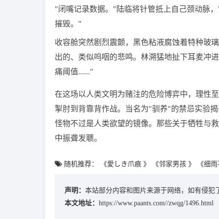
"闭嘴记录数据。"陆临将针管抵上自己颈动脉
摧毁。"
收容舱突然剧烈震颤，黑色粘液腐蚀着特种玻璃
出的、类似呜咽的悲鸣。林溯猛地扯下耳麦冲进
痛阈值......"
在这场以人类文明为赌注的危险博弈中，理性至
掣肘到背靠背作战。当名为"驯养"的禁忌实验
怪物不过是人类欲望的镜像。那些关于牺牲与救
中振聋发聩。
随机推荐：
《愛しき爪痕 》
《邻家男孩 》
《细雨
声明：
本站部分内容和图片来源于网络，如有侵犯了
本文地址：
https://www.paants.com//zwqg/1496.html