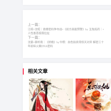
上一篇：
江砚×沈昭｜诡楼密码争夺战×《前方高能预警》by 玉兔捣药｜×
人性善恶极限拉扯
下一篇：
沈晏×裴听南｜《娇瘾》by令栖：血色拍卖场惊天对弈 解密三十
年前纵火案DNA密码
相关文章