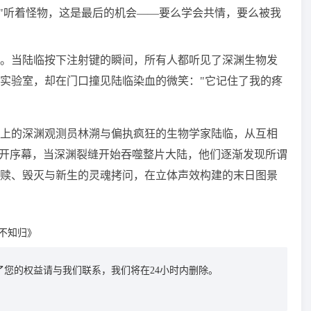
，"听着怪物，这是最后的机会——要么学会共情，要么被我
。当陆临按下注射键的瞬间，所有人都听见了深渊生物发
实验室，却在门口撞见陆临染血的微笑："它记住了我的疼
上的深渊观测员林溯与偏执疯狂的生物学家陆临，从互相
揭开序幕，当深渊裂缝开始吞噬整片大陆，他们逐渐发现所谓
赎、毁灭与新生的灵魂拷问，在立体声效构建的末日图景
不知归》
您的权益请与我们联系，我们将在24小时内删除。