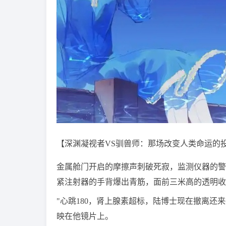
【深渊凝视者VS驯兽师：那场改变人类命运的
金属舱门开启的摩擦声刺破死寂，监测仪器的警
紧注射器的手背爆出青筋，面前三米高的透明收
"心跳180，肾上腺素超标，陆博士现在撤离还
映在他镜片上。