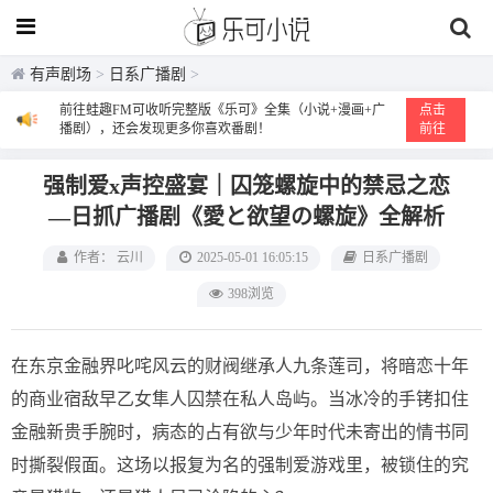
有声剧场
>
日系广播剧
>
前往蛙趣FM可收听完整版《乐可》全集（小说+漫画+广
点击
播剧），还会发现更多你喜欢番剧！
前往
强制爱x声控盛宴｜囚笼螺旋中的禁忌之恋
—日抓广播剧《愛と欲望の螺旋》全解析
作者： 云川
2025-05-01 16:05:15
日系广播剧
398浏览
在东京金融界叱咤风云的财阀继承人九条莲司，将暗恋十年
的商业宿敌早乙女隼人囚禁在私人岛屿。当冰冷的手铐扣住
金融新贵手腕时，病态的占有欲与少年时代未寄出的情书同
时撕裂假面。这场以报复为名的强制爱游戏里，被锁住的究