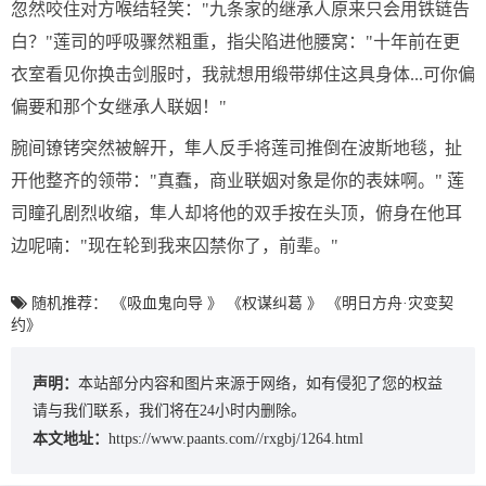
忽然咬住对方喉结轻笑："九条家的继承人原来只会用铁链告
白？"莲司的呼吸骤然粗重，指尖陷进他腰窝："十年前在更
衣室看见你换击剑服时，我就想用缎带绑住这具身体...可你偏
偏要和那个女继承人联姻！"
腕间镣铐突然被解开，隼人反手将莲司推倒在波斯地毯，扯
开他整齐的领带："真蠢，商业联姻对象是你的表妹啊。" 莲
司瞳孔剧烈收缩，隼人却将他的双手按在头顶，俯身在他耳
边呢喃："现在轮到我来囚禁你了，前辈。"
随机推荐：
《吸血鬼向导 》
《权谋纠葛 》
《明日方舟·灾变契
约》
声明：
本站部分内容和图片来源于网络，如有侵犯了您的权益
请与我们联系，我们将在24小时内删除。
本文地址：
https://www.paants.com//rxgbj/1264.html