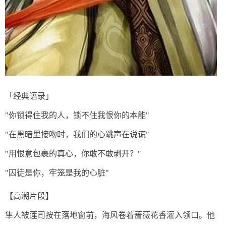
「经典语录」
"你锁得住我的人，锁不住我恨你的本能"
"在黑暗里接吻时，我们的心跳声在说谎"
"用恨意包裹的真心，你敢不敢剥开？"
"囚徒是你，牢笼是我的心脏"
【高潮片段】
隼人被莲司按在落地窗前，海风卷着蔷薇花香灌入领口。他