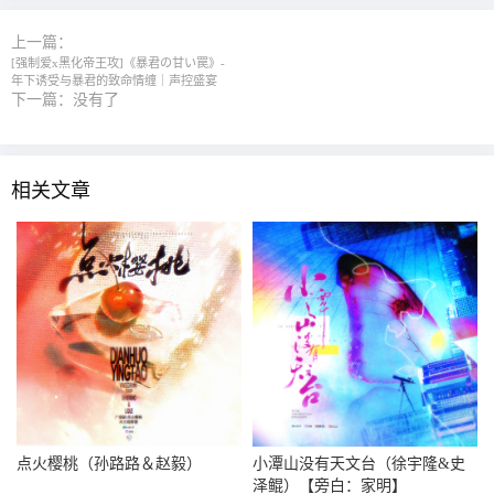
上一篇：
[强制爱x黑化帝王攻]《暴君の甘い罠》-
年下诱受与暴君的致命情缠｜声控盛宴
下一篇：没有了
相关文章
点火樱桃（孙路路＆赵毅）
小潭山没有天文台（徐宇隆&史
泽鲲）【旁白：家明】