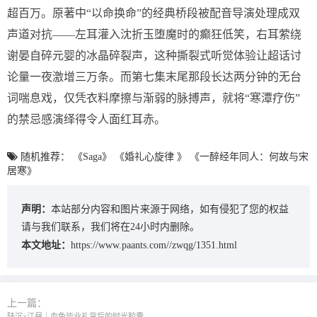
超百万。原著中“以命换命”的经典桥段被配音导演处理成双
声道对抗——左耳灌入沈折玉堕魔时的癫狂低笑，右耳萦绕
谢晏自碎元婴的冰晶碎裂声，这种撕裂式听觉体验让超话讨
论量一夜激增三万条。而第七集末尾那段长达两分钟的无台
词喘息戏，仅凭衣料摩擦与渐弱的脉搏声，就将“寒潭疗伤”
的禁忌感演绎得令人面红耳赤。
随机推荐：
《Saga》
《婚礼心旋律 》
《一醉经年同人：何故与宋
居寒》
声明：
本站部分内容和图片来源于网络，如有侵犯了您的权益
请与我们联系，我们将在24小时内删除。
本文地址：
https://www.paants.com//zwqg/1351.html
上一篇：
陆沉×江昼｜血色毕业礼背后的时光胶囊