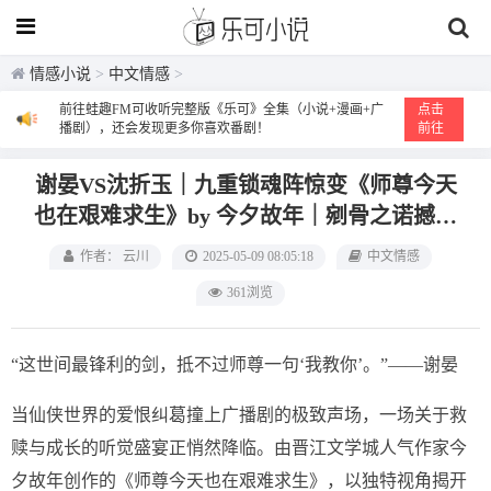
情感小说
>
中文情感
>
前往蛙趣FM可收听完整版《乐可》全集（小说+漫画+广
点击
播剧），还会发现更多你喜欢番剧！
前往
谢晏VS沈折玉｜九重锁魂阵惊变《师尊今天
也在艰难求生》by 今夕故年｜剜骨之诺撼动
仙魔榜
作者： 云川
2025-05-09 08:05:18
中文情感
361浏览
“这世间最锋利的剑，抵不过师尊一句‘我教你’。”——谢晏
当仙侠世界的爱恨纠葛撞上广播剧的极致声场，一场关于救
赎与成长的听觉盛宴正悄然降临。由晋江文学城人气作家今
夕故年创作的《师尊今天也在艰难求生》，以独特视角揭开