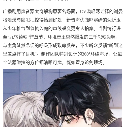
广播剧用声音蒙太奇解构原著名场面，CV漠轻寒诠释的谢晏
将淡漠与隐忍把控得恰到好处，新晋声优鹿鸣演绎的沈折玉
从少年稚气到偏执入魔的声线蜕变更令人拍案。当剧情行进
至“九转锁魂阵”章节，环境音里突然爆发的三千怨魂尖啸，
与主角陡然急促的呼吸形成致命反差，不少听众反馈“听到这
里差点摔了耳机”。制作团队特别设计的360°环绕声场，让每
个法器碰撞的方位都清晰可辨，恍如置身论剑现场。