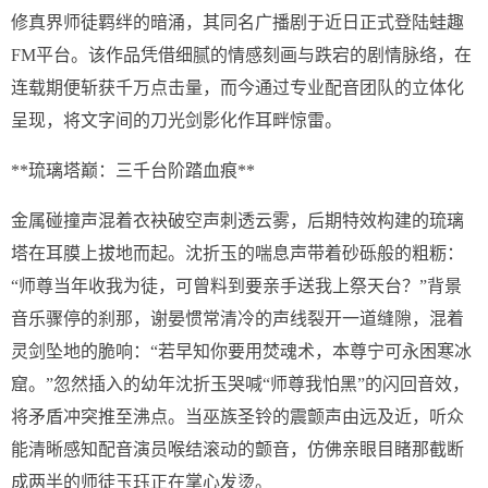
修真界师徒羁绊的暗涌，其同名广播剧于近日正式登陆蛙趣
FM平台。该作品凭借细腻的情感刻画与跌宕的剧情脉络，在
连载期便斩获千万点击量，而今通过专业配音团队的立体化
呈现，将文字间的刀光剑影化作耳畔惊雷。
**琉璃塔巅：三千台阶踏血痕**
金属碰撞声混着衣袂破空声刺透云雾，后期特效构建的琉璃
塔在耳膜上拔地而起。沈折玉的喘息声带着砂砾般的粗粝：
“师尊当年收我为徒，可曾料到要亲手送我上祭天台？”背景
音乐骤停的刹那，谢晏惯常清冷的声线裂开一道缝隙，混着
灵剑坠地的脆响：“若早知你要用焚魂术，本尊宁可永困寒冰
窟。”忽然插入的幼年沈折玉哭喊“师尊我怕黑”的闪回音效，
将矛盾冲突推至沸点。当巫族圣铃的震颤声由远及近，听众
能清晰感知配音演员喉结滚动的颤音，仿佛亲眼目睹那截断
成两半的师徒玉珏正在掌心发烫。