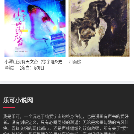
小潭山没有天文台（徐宇隆&史
四面佛
泽鲲）【旁白：家明】
乐可小说网
我是‌乐可，一个沉迷于纯爱宇宙的终身信徒，也是漫画有声书的爱好
者。没有刻板定义，只有心跳同频的邂逅：无论是水墨勾勒的古风仙
侠、霓虹交织的现代都市，还是声线缱绻的双向救赎，所有关于“爱”