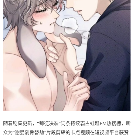
随着剧集更新，“师徒决裂”词条持续霸占蛙趣FM热搜榜，听
众为“谢晏剜骨替劫”片段剪辑的卡点视频在短视频平台获赞