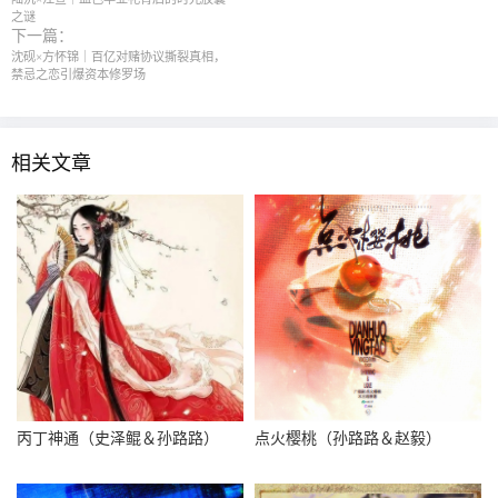
之谜
下一篇：
沈砚×方怀锦｜百亿对赌协议撕裂真相，
禁忌之恋引爆资本修罗场
相关文章
丙丁神通（史泽鲲＆孙路路）
点火樱桃（孙路路＆赵毅）