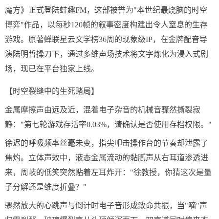
魔方》正式登陆蛙趣FM，这部被誉为"本世纪最烧脑的时空
博弈"作品，以每秒120帧的叙事密度构建出令人窒息的生存
游戏。原著蝉联星云文学榜36周的现象级IP，在金牌配音导
演陆明哲操刀下，通过多维声场技术将文字炼化为浸入式剧
场，现已在平台独家上线。
【时空裂缝中的生死赌局】
金属摩擦声由远及近，混着电子杂音的机械音骤然撕裂寂
静："第七轮游戏存活率0.03%，请确认是否使用存档权限。"
徐迟的呼吸频率丝毫未变，指尖叩击操作台的节奏却泄露了
焦灼。立体声效中，液态金属流动的黏腻声从右耳道渗透进
来，周岐的低笑突然贴着左耳炸开："徐教授，你猜这次是量
子分解还是维度折叠？"
骤然放大的心跳声与倒计时电子音形成致命共振，当"嘀"声