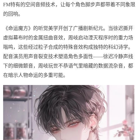
FM特有的空间音频技术，让每个角色脚步声都带着不同象限
的回响。
《命运魔方》的听觉美学开创了广播剧新纪元。当徐迟撕开
虚拟幕布时的金属扭曲音效，周岐启动湮灭程序时的重力场
嗡鸣，这些经过粒子合成的特殊音效构成独特的科幻诗学。
配音演员用声音裂变技术塑造角色多面性——徐迟冷静声线
下的细微颤音，周岐玩世不恭语气里暗藏的数据流杂音，都
在暗示人物命运的多重可能。