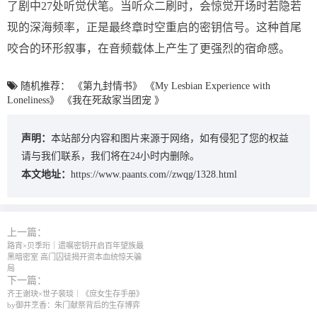
了剧中27处听觉伏笔。当听众二刷时，会惊觉开场时若隐若
现的深海频率，正是最终章时空重启的密钥信号。这种首尾
咬合的环形叙事，在音频载体上产生了更强烈的宿命感。
随机推荐：
《第九封情书》
《My Lesbian Experience with
Loneliness》
《我在死敌家当团宠 》
声明：
本站部分内容和图片来源于网络，如有侵犯了您的权益
请与我们联系，我们将在24小时内删除。
本文地址：
https://www.paants.com//zwqg/1328.html
上一篇：
路宵×贝季珩｜遗嘱密钥开启百年望族最
黑暗密室 高门囚徒揭开资本血统惊天骗
局
下一篇：
齐王谢玦×世子裴琰｜《庶女生存手册》
by御井烹香：朱门献祭背后的生存博弈