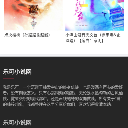
点火樱桃（孙路路＆赵毅）
小潭山没有天文台（徐宇隆&史
泽鲲）【旁白：家明】
乐可小说网
我是‌乐可，一个沉迷于纯爱宇宙的终身信徒，也是漫画有声书的爱好
者。没有刻板定义，只有心跳同频的邂逅：无论是水墨勾勒的古风仙
侠、霓虹交织的现代都市，还是声线缱绻的双向救赎，所有关于“爱”
的纯粹想象，我都整理在这里分享给你们，喜欢记得收藏本站。
乐可小说网