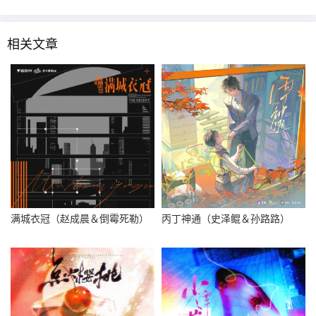
相关文章
满城衣冠（赵成晨＆倒霉死勒）
丙丁神通（史泽鲲＆孙路路）