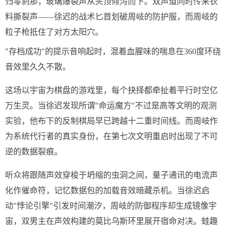
归零刹那，玻璃爆裂声从头顶倾泻而下。双声道同时传来衣
料撕裂声——徐迟的战术匕首划破周岐的防护服，而周岐的
粒子枪抵住了对方太阳穴。
"存档成功"的提示音响起时，混着血腥味的喘息在360度环绕
音效里久久不散。
这场以宇宙为棋盘的游戏里，每个抉择都牵扯着平行时空亿
万生灵。当徐迟发现所谓"命运魔方"不过是高等文明的观测
实验，他布下的反制棋局早已跨越十二重时间线。而周岐作
为系统代行者的真实身份，在第七次文明重启时出现了不可
逆的数据裂痕。
听众将跟随声效穿梭于坍缩的虫洞之间，量子通讯的电流声
化作催命符，记忆数据包的加载音效暗藏杀机。当徐迟启
动"悖论引擎"引发时间潮汐，周岐的防御程序却生成镜像宇
宙，双男主在声效构建的莫比乌斯环里展开宿命对决。蛙趣