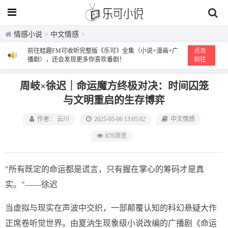
情感小说
>
中文情感
>
前往蛙趣FM可收听完整版《乐可》全集（小说+漫画+广
点击
播剧），还会发现更多你喜欢番剧！
前往
周岐×徐迟｜命运魔方终极对决：时间囚笼
与文明重启的生存博弈
作者： 云川
2025-05-06 13:05:02
中文情感
870浏览
"所有既定的命运都是谎言，只有握在掌心的筹码才是真
实。"——徐迟
当虚拟与现实在声波中交织，一部颠覆认知的科幻悬疑大作
正席卷听觉世界。由夏汭生现象级小说改编的广播剧《命运