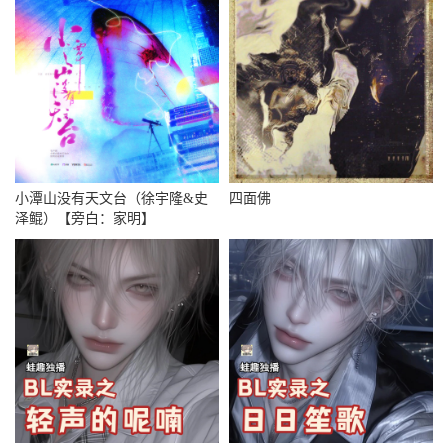
小潭山没有天文台（徐宇隆&史
四面佛
泽鲲）【旁白：家明】