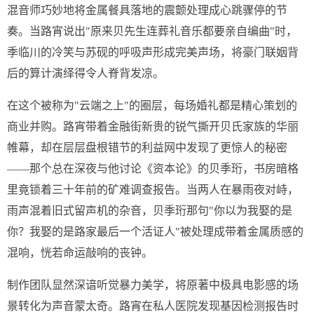
混音师巧妙地将金属餐具落地的震颤处理成心跳骤停的节
奏。当路宵说出"原来贝先生连葬礼音乐都要亲自编曲"时，
季临川的冷笑与苏砚的呼吸声形成完美声场，将豪门联姻背
后的算计演绎得令人脊背发凉。
在这个被称为"云端之上"的圈层，每场婚礼都是精心策划的
商业并购。路宵带着金融街新贵的锐气撕开贝氏家族的华丽
帷幕，却在层层盘根错节的利益网中发现了更惊人的秘密
——那个总在深夜与他讨论《资本论》的贝季珩，书房暗格
里竟锁着三十年前的矿难调查报告。当两人在暴雨夜对峙，
雨声混着旧式留声机的杂音，贝季珩那句"你以为我娶的是
你？我娶的是路家最后一个活证人"被处理成带着金属质感的
混响，恍若命运敲响的丧钟。
制作团队显然深谙听觉暴力美学，将原著中极具电影感的场
景转化为声音蒙太奇。路宵在私人医院发现基因检测报告时