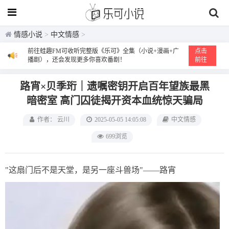
情感小说
>
中文情感
>
前往蛙趣FM可收听完整版《乐可》全集（小说+漫画+广
点击
播剧），还会发现更多你喜欢番剧！
前往
路宵×贝季珩｜遗嘱密钥开启百年望族最黑
暗密室 高门囚徒揭开资本血统惊天骗局
作者： 云川
2025-05-05 14:05:08
中文情感
699浏览
"这扇门后不是天堂，是另一座斗兽场"——路宵