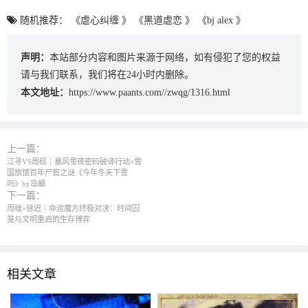
随机推荐：
《虐心纠缠 》
《黑道虐恋 》
《bj alex 》
声明：
本站部分内容和图片来源于网络，如有侵犯了您的权益
请与我们联系，我们将在24小时内删除。
本文地址：
https://www.paants.com//zwqg/1316.html
上一篇：
江寻VS周砚｜暴风雪夜密码破译行动×雪
国旅馆百年尸窖之谜《今年冬天下雪
吗》by岛頔
下一篇：
周岐×徐迟｜命运魔方终极对决：时间囚
笼与文明重启的生存博弈
相关文章