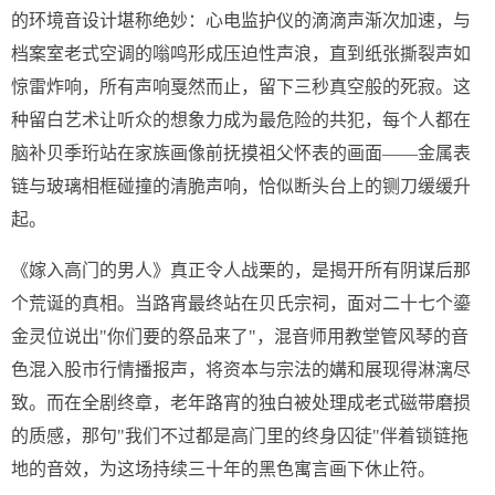
的环境音设计堪称绝妙：心电监护仪的滴滴声渐次加速，与
档案室老式空调的嗡鸣形成压迫性声浪，直到纸张撕裂声如
惊雷炸响，所有声响戛然而止，留下三秒真空般的死寂。这
种留白艺术让听众的想象力成为最危险的共犯，每个人都在
脑补贝季珩站在家族画像前抚摸祖父怀表的画面——金属表
链与玻璃相框碰撞的清脆声响，恰似断头台上的铡刀缓缓升
起。
《嫁入高门的男人》真正令人战栗的，是揭开所有阴谋后那
个荒诞的真相。当路宵最终站在贝氏宗祠，面对二十七个鎏
金灵位说出"你们要的祭品来了"，混音师用教堂管风琴的音
色混入股市行情播报声，将资本与宗法的媾和展现得淋漓尽
致。而在全剧终章，老年路宵的独白被处理成老式磁带磨损
的质感，那句"我们不过都是高门里的终身囚徒"伴着锁链拖
地的音效，为这场持续三十年的黑色寓言画下休止符。