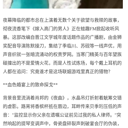
夜幕降临的都市总在上演着无数个关于欲望与救赎的故事，
彻夜流香笔下《嫁入高门的男人》正在蛙趣FM掀起收听风
暴。这部改编自晋江文学城年度话题作品的广播剧，由金狮
奖配音导演陈默操刀，集结了季临川、苏砚等一线声优，用
声音织就一张暗流涌动的权贵罗网。当寒门精英与百年望族
碰撞出的不是爱情火花，而是人性试炼场，每个戴上耳机的
人都在追问：究竟谁才是这场联姻游戏里真正的猎物？
**血色婚宴上的致命探戈**
背景音里流淌着肖邦的《夜曲》，水晶吊灯折射着觥筹交错
的虚影。路宵将香槟杯抵在唇边，耳畔传来贝季珩压低的声
音："监控显示你父亲在遗嘱公证前见过我的私人律师。"突
然响起的提琴变调声中，骨瓷盘碎裂声刺破宴会厅的伪装，