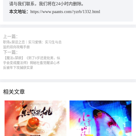
请与我们联系，我们将在24小时内删除。
本文地址：
https://www.paants.com//yzrb/1332.html
上一篇：
职场x禁忌之恋｜实习爱情：实习生与总
监的双向攻略手册
下一篇：
【魔法x禁欲】《到了0岁还是处男，似
乎会变成魔法师》揭秘社畜觉醒读心术
反被年下攻捕获实录
相关文章