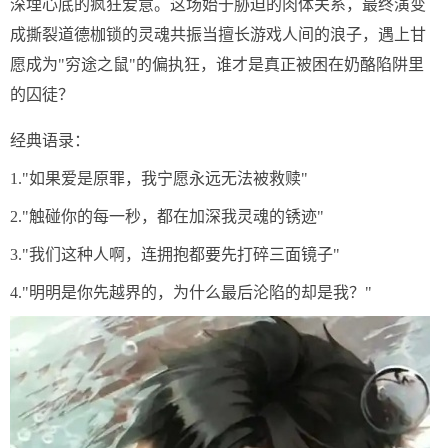
深埋心底的疯狂爱意。这场始于胁迫的肉体关系，最终演变
成撕裂道德枷锁的灵魂共振当擅长游戏人间的浪子，遇上甘
愿成为"穷途之鼠"的偏执狂，谁才是真正被困在奶酪陷阱里
的囚徒？
经典语录：
1."如果爱是原罪，我宁愿永远无法被救赎"
2."触碰你的每一秒，都在加深我灵魂的锈迹"
3."我们这种人啊，连拥抱都要先打碎三面镜子"
4."明明是你先越界的，为什么最后沦陷的却是我？"