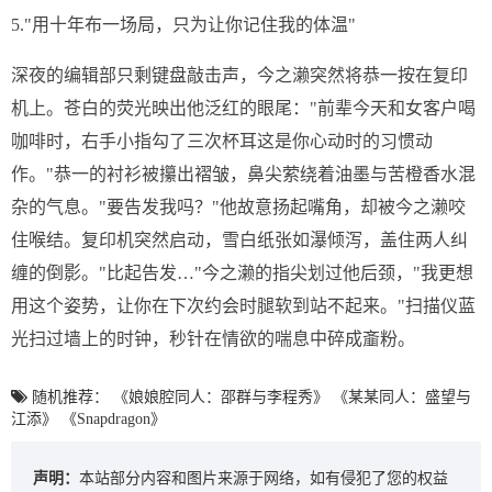
5."用十年布一场局，只为让你记住我的体温"
深夜的编辑部只剩键盘敲击声，今之濑突然将恭一按在复印
机上。苍白的荧光映出他泛红的眼尾："前辈今天和女客户喝
咖啡时，右手小指勾了三次杯耳这是你心动时的习惯动
作。"恭一的衬衫被攥出褶皱，鼻尖萦绕着油墨与苦橙香水混
杂的气息。"要告发我吗？"他故意扬起嘴角，却被今之濑咬
住喉结。复印机突然启动，雪白纸张如瀑倾泻，盖住两人纠
缠的倒影。"比起告发…"今之濑的指尖划过他后颈，"我更想
用这个姿势，让你在下次约会时腿软到站不起来。"扫描仪蓝
光扫过墙上的时钟，秒针在情欲的喘息中碎成齑粉。
随机推荐：
《娘娘腔同人：邵群与李程秀》
《某某同人：盛望与
江添》
《Snapdragon》
声明：
本站部分内容和图片来源于网络，如有侵犯了您的权益