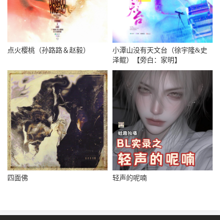
点火樱桃（孙路路＆赵毅）
小潭山没有天文台（徐宇隆&史
泽鲲）【旁白：家明】
四面佛
轻声的呢喃