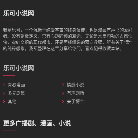
乐可小说网
我是‌乐可，一个沉迷于纯爱宇宙的终身信徒，也是漫画有声书的爱好
者。没有刻板定义，只有心跳同频的邂逅：无论是水墨勾勒的古风仙
侠、霓虹交织的现代都市，还是声线缱绻的双向救赎，所有关于“爱”
的纯粹想象，我都整理在这里分享给你们，喜欢记得收藏本站。
乐可小说网
青春漫画
情感小说
多元剧集
有声剧场
其他
关于博主
更多广播剧、漫画、小说