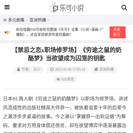
多元剧集
>
亚洲热播
>
前往蛙趣FM可收听完整版《乐可》全集（小说+漫画+广
点击
播剧），还会发现更多你喜欢番剧！
前往
【禁忌之恋x职场修罗场】《穷途之鼠的奶
酪梦》当欲望成为囚笼的钥匙
作者： 云川
2025-05-06 17:05:34
亚洲热播
820浏览
日本BL真人剧《穷途之鼠的奶酪梦》以职场为修罗场，讲述
风流成性的出版社精英大伴恭一，被执着追爱十年的后辈今
之濑涉步步紧逼的故事。今之濑以"掌握恭一出轨证据"为筹
码，要求对方用身体偿还债务，却在欲望博弈中逐渐暴露出