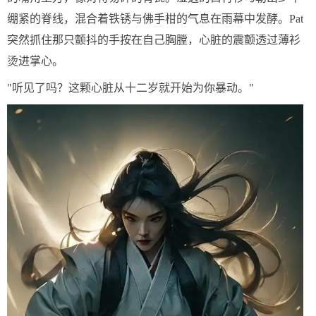
绷紧的脊线，混合着铁锈与佛手柑的气息在雨幕中发酵。Pat
突然抓住那只颤抖的手按在自己胸膛，心脏的震颤透过薄衫
烫进掌心。
"听见了吗？这颗心脏从十二岁就开始为你暴动。"