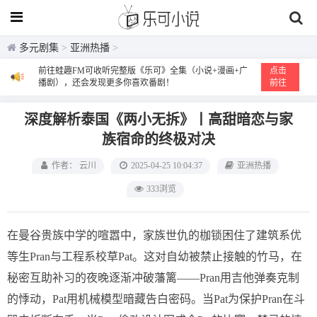
多元剧集
>
亚洲热播
>
前往蛙趣FM可收听完整版《乐可》全集（小说+漫画+广
点击
播剧），还会发现更多你喜欢番剧！
前往
深度解析泰国《两小无拆》丨高甜暗恋与家
族宿命的终极对决
作者： 云川
2025-04-25 10:04:37
亚洲热播
333浏览
在曼谷贵族中学的喧嚣中，家族世仇的枷锁困住了建筑系优
等生Pran与工程系校草Pat。这对自幼被禁止接触的竹马，在
秘密互助补习的夜晚逐渐冲破藩篱——Pran用吉他弹奏克制
的悸动，Pat用机械模型暗藏告白密码。当Pat为保护Pran在斗