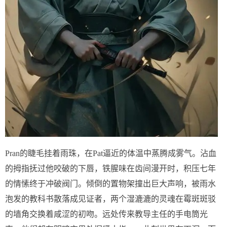
Pran的睫毛挂着雨珠，在Pat逼近的体温中蒸腾成雾气。沾血
的拇指抚过他咬破的下唇，铁腥味在齿间漫开时，积压七年
的情愫终于冲破阀门。倾倒的置物架撞出巨大声响，被雨水
泡发的教科书散落成见证者，两个湿漉漉的灵魂在霉斑斑驳
的墙角交换着咸涩的初吻。远处传来教导主任的手电筒光