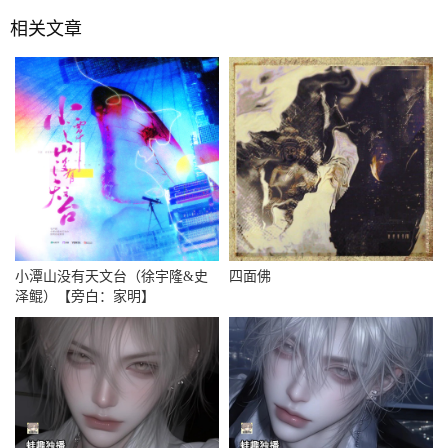
相关文章
小潭山没有天文台（徐宇隆&史
四面佛
泽鲲）【旁白：家明】