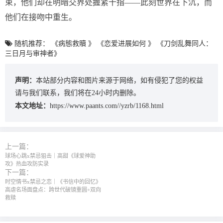
束，他们却在明暗交界处握紧十指——此刻世界在下沉，而
他们在接吻中重生。
随机推荐：
《病態救贖 》
《恋爱进展如何 》
《刀剑乱舞同人：
三日月与审神者》
声明：
本站部分内容和图片来源于网络，如有侵犯了您的权益
请与我们联系，我们将在24小时内删除。
本文地址：
https://www.paants.com//yzrb/1168.html
上一篇：
球场心跳x禁忌狙击｜高甜《球爱神助
攻》热血攻防实录
下一篇：
时空情书x禁忌之恋｜《书信中的回忆》
高虐名场面盘点：跨世代破镜重圆+双向
救赎