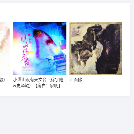
毅）
小潭山没有天文台（徐宇隆
四面佛
&史泽鲲）【旁白：家明】