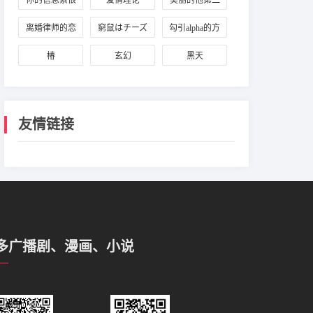
你的信息素很
爱情理论
美丽的他第二
好闻
季
离婚律师的恋
窮鼠はチーズ
勾引alpha的方
爱辩护
の夢を見る
法
椿
玄幻
黑天
友情链接
多广播剧、漫画、小说