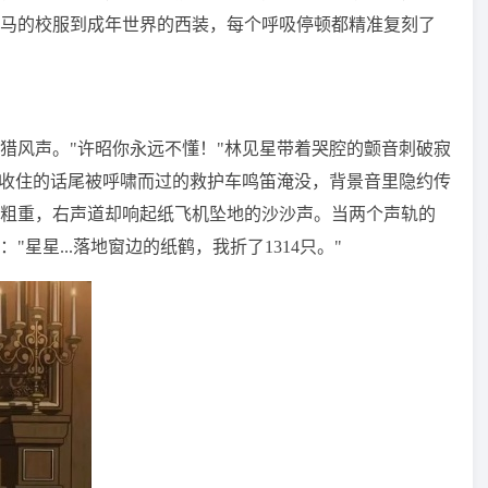
马的校服到成年世界的西装，每个呼吸停顿都精准复刻了
猎风声。"许昭你永远不懂！"林见星带着哭腔的颤音刺破寂
然收住的话尾被呼啸而过的救护车鸣笛淹没，背景音里隐约传
粗重，右声道却响起纸飞机坠地的沙沙声。当两个声轨的
星星...落地窗边的纸鹤，我折了1314只。"