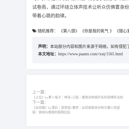
试卷雨，通过环绕立体声技术让听众仿佛置身纷
带着心跳的韵律。
随机推荐：
《第八感》
《你是我的氧气 》
《猎心
声明：
本站部分内容和图片来源于网络，如有侵犯了
本文地址：
https://www.paants.com//xstj/1565.html
上一篇：
《上位》by萝卜兔子｜林深×江临｜暴雨对峙揭开名利场博弈法则
下一篇：
《台风眼》by潭石｜梁思喆×曹烨｜台风夜致命对峙引爆人性困
局：真相与救赎的极限拉扯