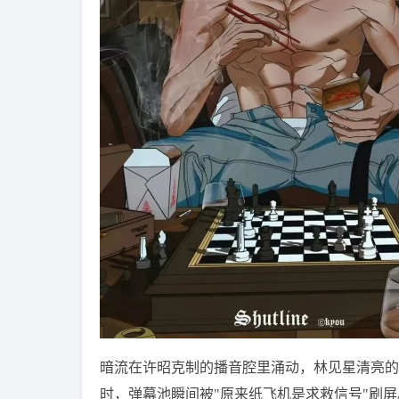
暗流在许昭克制的播音腔里涌动，林见星清亮的
时，弹幕池瞬间被"原来纸飞机是求救信号"刷