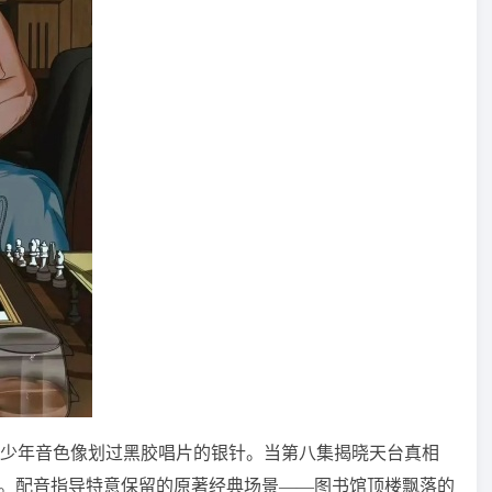
少年音色像划过黑胶唱片的银针。当第八集揭晓天台真相
屏。配音指导特意保留的原著经典场景——图书馆顶楼飘落的