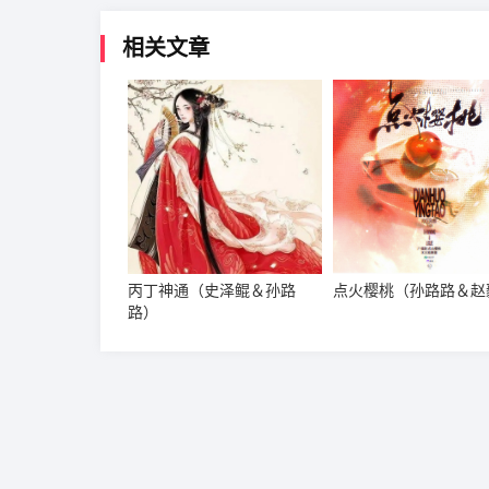
相关文章
丙丁神通（史泽鲲＆孙路
点火樱桃（孙路路＆赵
路）