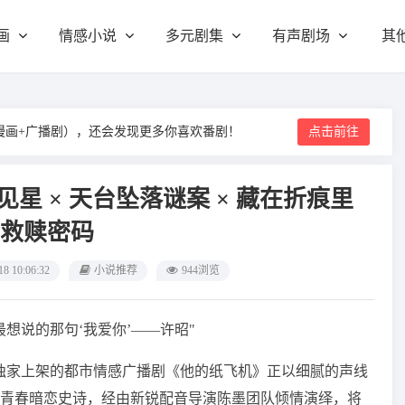
画
情感小说
多元剧集
有声剧场
其
漫画+广播剧），还会发现更多你喜欢番剧！
点击前往
星 × 天台坠落谜案 × 藏在折痕里
救赎密码
18 10:06:32
小说推荐
944浏览
想说的那句‘我爱你’——许昭"
独家上架的都市情感广播剧《他的纸飞机》正以细腻的声线
青春暗恋史诗，经由新锐配音导演陈墨团队倾情演绎，将