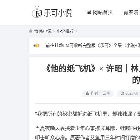
网站首页
青春漫
情感小说
>
小说推荐
>
前往蛙趣FM可收听完整版《乐可》全集（小说+
《他的纸飞机》× 许昭｜林见
的
作者： 云川
2025-06-
"我把所有的秘密都折进纸飞机里，却独独漏了最
当夏夜晚风裹挟着少年心事掠过耳际，蛙趣FM
叩击听众心扉。原著作者艾鱼用三年时间打磨的