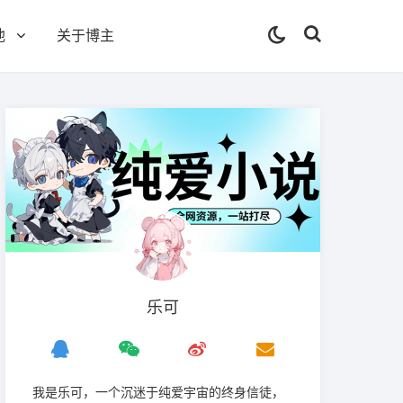
他
关于博主
乐可
我是‌乐可，一个沉迷于纯爱宇宙的终身信徒，