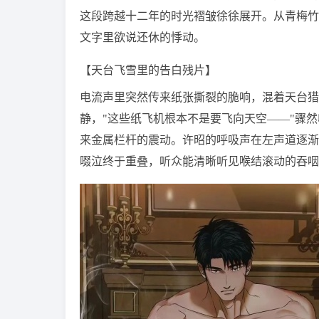
这段跨越十二年的时光褶皱徐徐展开。从青梅竹
文字里欲说还休的悸动。
【天台飞雪里的告白残片】
电流声里突然传来纸张撕裂的脆响，混着天台猎
静，"这些纸飞机根本不是要飞向天空——"骤
来金属栏杆的震动。许昭的呼吸声在左声道逐渐
啜泣终于重叠，听众能清晰听见喉结滚动的吞咽："