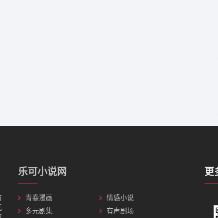
乐可小说网
更
有
青春漫画
情感小说
无
多元剧集
有声剧场
声