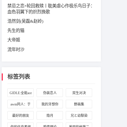
禁忌之恋×轮回救赎丨耽美虐心作极乐鸟日子：
血色羽翼下的炽烈挽歌
浩然剑(吴磊&赵岭)
先生的猫
大帝姬
流年时沙
标签列表
GIDLE:全能ace
伪装恋人
双生对决
awm同人：于
我的牙想你
野画集
炀与祁醉
最好的朋友
隐月
兄と幼馴染