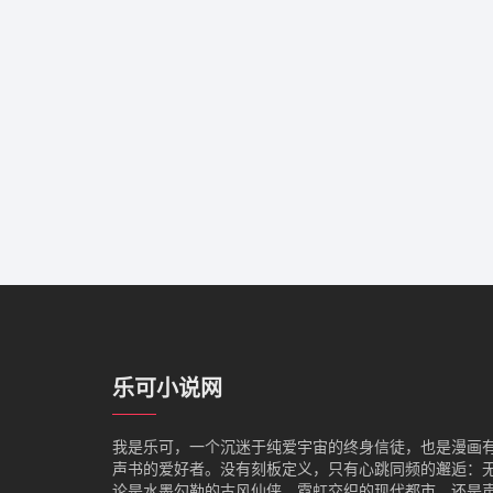
乐可小说网
我是‌乐可，一个沉迷于纯爱宇宙的终身信徒，也是漫画
声书的爱好者。没有刻板定义，只有心跳同频的邂逅：
论是水墨勾勒的古风仙侠、霓虹交织的现代都市，还是