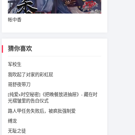
帐中香
猜你喜欢
军校生
我吹起了对家的彩虹屁
哥舒夜带刀
[纯爱x时空秘密]《把晚餐放进抽屉》- 藏在时
光褶皱里的告白仪式
路人甲任务失败后，被疯批强制爱
缚龙
无耻之徒