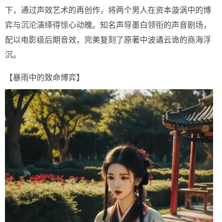
下，通过声效艺术的再创作，将两个男人在资本漩涡中的博
弈与沉沦演绎得惊心动魄。知名声导墨白领衔的声音剧场，
配以电影级后期音效，完美复刻了原著中波谲云诡的商海浮
沉。
【暴雨中的致命博弈】