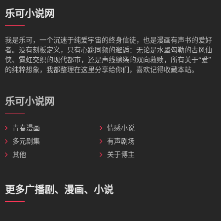
乐可小说网
我是‌乐可，一个沉迷于纯爱宇宙的终身信徒，也是漫画有声书的爱好
者。没有刻板定义，只有心跳同频的邂逅：无论是水墨勾勒的古风仙
侠、霓虹交织的现代都市，还是声线缱绻的双向救赎，所有关于“爱”
的纯粹想象，我都整理在这里分享给你们，喜欢记得收藏本站。
乐可小说网
青春漫画
情感小说
多元剧集
有声剧场
其他
关于博主
更多广播剧、漫画、小说