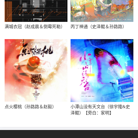
满城衣冠（赵成晨＆倒霉死勒）
丙丁神通（史泽鲲＆孙路路）
点火樱桃（孙路路＆赵毅）
小潭山没有天文台（徐宇隆&史
泽鲲）【旁白：家明】