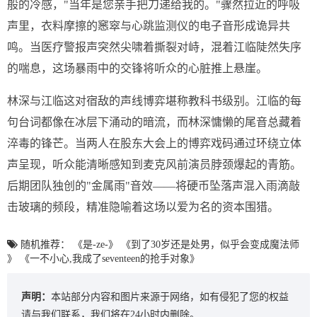
般的冷感，"当年是您亲手把刀递给我的。"骤然拉近的呼吸
声里，衣料摩擦的窸窣与心跳监测仪的电子音形成诡异共
鸣。当医疗警报声突然尖啸着撕裂对峙，混着江临陡然失序
的喘息，这场暴雨中的交锋将听众的心脏推上悬崖。
林深与江临这对宿敌的声线博弈堪称教科书级别。江临的每
句台词都像在冰层下涌动的暗流，而林深慵懒的尾音总藏着
淬毒的锋芒。当两人在股东大会上的博弈戏码通过环绕立体
声呈现，听众能清晰感知到麦克风前演员脖颈爆起的青筋。
后期团队独创的"金属雨"音效——将硬币坠落声混入雨滴敲
击玻璃的频段，精准隐喻着这场以爱为名的资本围猎。
随机推荐：
《是-ze-》
《到了30岁还是处男，似乎会变成魔法师
》
《一不小心,我成了seventeen的抢手对象》
声明：
本站部分内容和图片来源于网络，如有侵犯了您的权益
请与我们联系，我们将在24小时内删除。