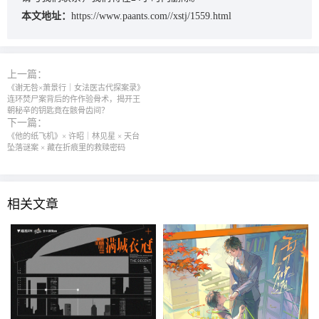
本文地址：
https://www.paants.com//xstj/1559.html
上一篇：
《谢无咎×萧景行｜女法医古代探案录》
连环焚尸案背后的仵作验骨术，揭开王
朝秘辛的钥匙竟在骸骨齿间？
下一篇：
《他的纸飞机》× 许昭｜林见星 × 天台
坠落谜案 × 藏在折痕里的救赎密码
相关文章