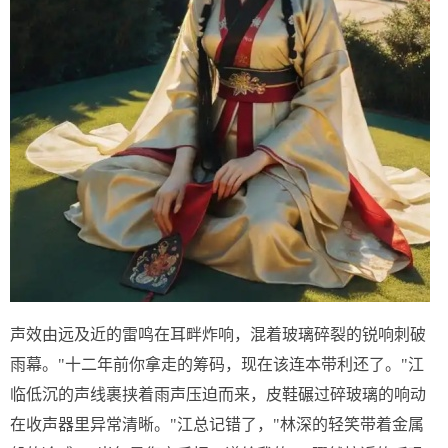
声效由远及近的雷鸣在耳畔炸响，混着玻璃碎裂的锐响刺破
雨幕。"十二年前你拿走的筹码，现在该连本带利还了。"江
临低沉的声线裹挟着雨声压迫而来，皮鞋碾过碎玻璃的响动
在收声器里异常清晰。"江总记错了，"林深的轻笑带着金属