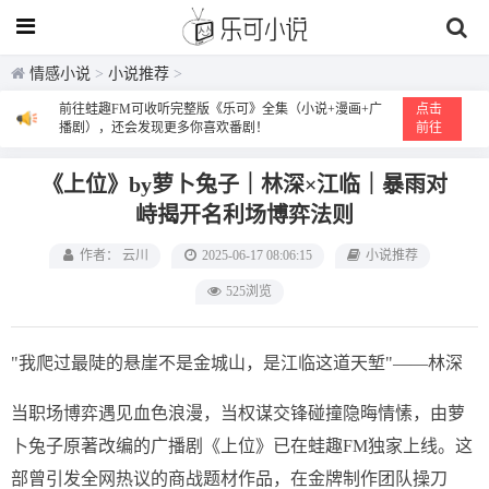
情感小说
>
小说推荐
>
前往蛙趣FM可收听完整版《乐可》全集（小说+漫画+广
点击
播剧），还会发现更多你喜欢番剧！
前往
《上位》by萝卜兔子｜林深×江临｜暴雨对
峙揭开名利场博弈法则
作者： 云川
2025-06-17 08:06:15
小说推荐
525浏览
"我爬过最陡的悬崖不是金城山，是江临这道天堑"——林深
当职场博弈遇见血色浪漫，当权谋交锋碰撞隐晦情愫，由萝
卜兔子原著改编的广播剧《上位》已在蛙趣FM独家上线。这
部曾引发全网热议的商战题材作品，在金牌制作团队操刀