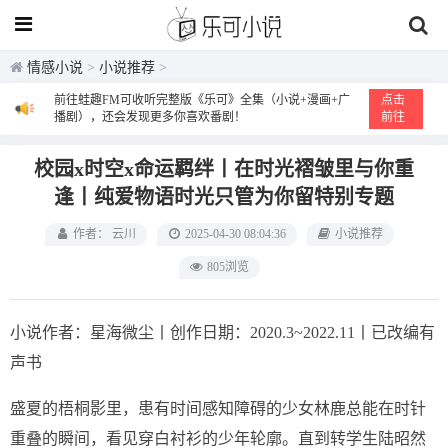
情感小说
>
小说推荐
>
前往蛙趣FM可收听完整版《乐可》全集（小说+漫画+广
点击
播剧），还会发现更多你喜欢番剧！
前往
校园x时空x命运羁绊丨在时光褶皱里与你重
逢丨纯爱物语时光只管为你留特别专题
作者： 云川
2025-04-30 08:04:36
小说推荐
805浏览
小说作者：星海微尘丨创作日期：2020.3~2022.11丨已改编有
声书
盛夏的梧桐影里，患有时间感知障碍的少女林鹿总能在时针
重叠的瞬间，看见穿白衬衫的少年轮廓。直到转学生陆昭然