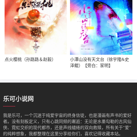
点火樱桃（孙路路＆赵毅）
小潭山没有天文台（徐宇隆&史
泽鲲）【旁白：家明】
乐可小说网
我是‌乐可，一个沉迷于纯爱宇宙的终身信徒，也是漫画有声书的爱好
者。没有刻板定义，只有心跳同频的邂逅：无论是水墨勾勒的古风仙
侠、霓虹交织的现代都市，还是声线缱绻的双向救赎，所有关于“爱”
的纯粹想象，我都整理在这里分享给你们，喜欢记得收藏本站。