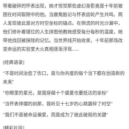
带着破碎的怀表出现，她才惊觉那些虚幻身影竟是十年前被
困在时间裂隙中的他。当鹿角胎记与怀表齿轮产生共鸣，两
人发现彼此是对方时空坐标的锚点。在倒流的时光沙漏中，
他们修补着错位的人生拼图他教她感受每分每秒的温度，她
带他找回被抹除的记忆。当世界线开始收束，十年前那场改
变命运的实验室大火真相逐渐浮现......
[经典语录]
"不是时间治愈了伤口，是与你共度的每个当下都在创造新的
未来"
"你眼里的星光，是我穿越十个盛夏也要抵达的坐标"
"当怀表停摆的刹那，我听见十七岁的心跳震碎了时空"
"我们不是被命运偏爱，而是成为了彼此破局的关键"
[精彩片段]