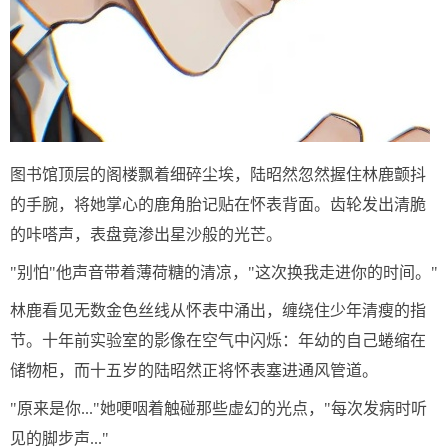
图书馆顶层的阁楼飘着细碎尘埃，陆昭然忽然握住林鹿颤抖
的手腕，将她掌心的鹿角胎记贴在怀表背面。齿轮发出清脆
的咔嗒声，表盘竟渗出星沙般的光芒。
"别怕"他声音带着薄荷糖的清凉，"这次换我走进你的时间。"
林鹿看见无数金色丝线从怀表中涌出，缠绕住少年清瘦的指
节。十年前实验室的影像在空气中闪烁：年幼的自己蜷缩在
储物柜，而十五岁的陆昭然正将怀表塞进通风管道。
"原来是你..."她哽咽着触碰那些虚幻的光点，"每次发病时听
见的脚步声..."