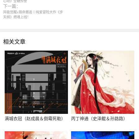
心动》全糖预警
下一篇：
异能觉醒x宿命邂逅丨纯爱冒险大作《步
天纲》燃魂上线！
相关文章
满城衣冠（赵成晨＆倒霉死勒）
丙丁神通（史泽鲲＆孙路路）