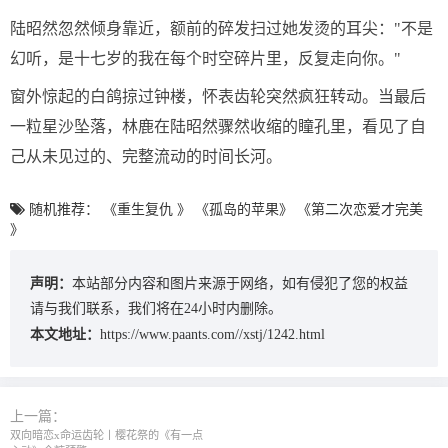
陆昭然忽然倾身靠近，额前的碎发扫过她发烫的耳尖："不是
幻听，是十七岁的我在每个时空碎片里，反复走向你。"
窗外惊起的白鸽掠过钟楼，怀表齿轮突然疯狂转动。当最后
一粒星沙坠落，林鹿在陆昭然骤然收缩的瞳孔里，看见了自
己从未见过的、完整流动的时间长河。
随机推荐：
《重生复仇 》
《孤岛的苹果》
《第二次恋爱才完美
》
声明：
本站部分内容和图片来源于网络，如有侵犯了您的权益
请与我们联系，我们将在24小时内删除。
本文地址：
https://www.paants.com//xstj/1242.html
上一篇：
双向暗恋x命运齿轮丨樱花祭的《有一点