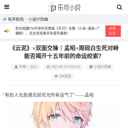
有声剧场
>
小说IP改编
>
前往蛙趣FM可收听完整版《乐可》全集（小说+漫画+广
点击
播剧），还会发现更多你喜欢番剧！
前往
《云泥》×双面交锋｜孟昭×周砚白生死对峙
能否揭开十五年前的命运绞索？
作者： 云川
2025-06-19 10:06:56
小说IP改编
598浏览
"有些人光是遇见就花光所有运气了"——孟昭