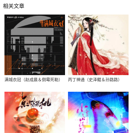
相关文章
满城衣冠（赵成晨＆倒霉死勒）
丙丁神通（史泽鲲＆孙路路）