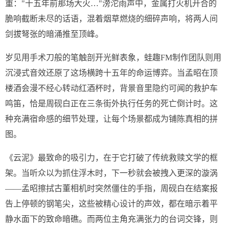
重："十五年前那场大火…"滂沱雨声中，金属打火机开合的
脆响截断未尽的话语，混着烟草燃烧的细碎声响，将两人间
剑拔弩张的暗涌推至顶峰。
岁见用手术刀般的笔触剖开光鲜表象，蛙趣FM制作团队则用
沉浸式音效还原了这场横跨十五年的命运博弈。当孟昭在顶
楼酒会漫不经心转动红酒杯时，背景音里隐约可闻的救护车
鸣笛，恰是周砚白正在三条街外执行任务的死亡倒计时。这
种充满宿命感的细节处理，让每个场景都成为铺陈真相的拼
图。
《云泥》最致命的吸引力，在于它打破了传统救赎文学的框
架。当听众以为抓住浮木时，下一秒就会被拽入更深的漩涡
——孟昭擦拭古董相机时突然僵住的手指，周砚白在结案报
告上停顿的钢笔尖，这些被精心设计的声效，都在暗示着平
静水面下的致命暗礁。而两位主角充满张力的台词交锋，则