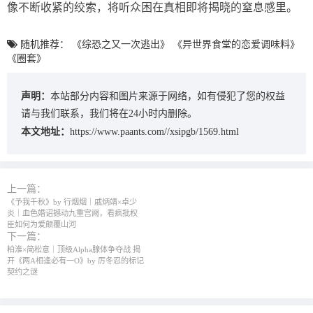
像不断收紧的绞索，将听众困在真相即将揭晓的窒息感里。
随机推荐：
《综恐之又一次逃出》
《异世界食堂的恋爱调味料》
《圈套》
声明：
本站部分内容和图片来源于网络，如有侵犯了您的权益
请与我们联系，我们将在24小时内删除。
本文地址：
https://www.paants.com//xsipgb/1569.html
上一篇：
《予我千秋》by 行烟烟｜戚炳靖×卓少
炎｜血色婚诏撼动九重宫阙，看疯批权
臣如何为爱颠覆山河
下一篇：
柏淮×简松意｜顶级Alpha腺体争夺战 揭
开《两A相逢必有一O》by 厉冬忍的标记
契约之谜