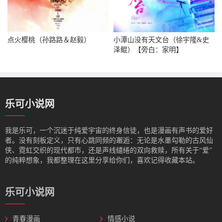
点火樱桃（孙路路＆赵毅）
小潭山没有天文台（徐宇隆&史
泽鲲）【旁白：家明】
乐可小说网
我是‌乐可，一个沉迷于纯爱宇宙的终身信徒，也是漫画有声书的爱好
者。没有刻板定义，只有心跳同频的邂逅：无论是水墨勾勒的古风仙
侠、霓虹交织的现代都市，还是声线缱绻的双向救赎，所有关于“爱”
的纯粹想象，我都整理在这里分享给你们，喜欢记得收藏本站。
乐可小说网
青春漫画
情感小说