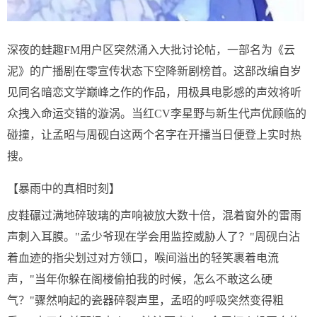
深夜的蛙趣FM用户区突然涌入大批讨论帖，一部名为《云
泥》的广播剧在零宣传状态下空降新剧榜首。这部改编自岁
见同名暗恋文学巅峰之作的作品，用极具电影感的声效将听
众拽入命运交错的漩涡。当红CV李星野与新生代声优顾临的
碰撞，让孟昭与周砚白这两个名字在开播当日便登上实时热
搜。
【暴雨中的真相时刻】
皮鞋碾过满地碎玻璃的声响被放大数十倍，混着窗外的雷雨
声刺入耳膜。"孟少爷现在学会用监控威胁人了？"周砚白沾
着血迹的指尖划过对方领口，喉间溢出的轻笑裹着电流
声，"当年你躲在阁楼偷拍我的时候，怎么不敢这么硬
气？"骤然响起的瓷器碎裂声里，孟昭的呼吸突然变得粗