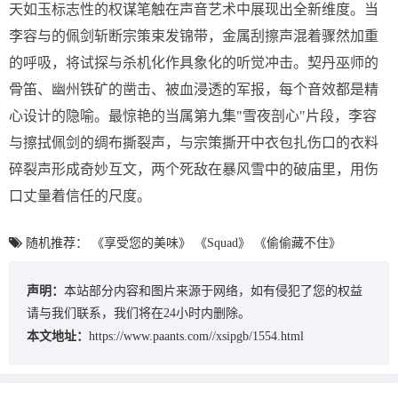
天如玉标志性的权谋笔触在声音艺术中展现出全新维度。当
李容与的佩剑斩断宗策束发锦带，金属刮擦声混着骤然加重
的呼吸，将试探与杀机化作具象化的听觉冲击。契丹巫师的
骨笛、幽州铁矿的凿击、被血浸透的军报，每个音效都是精
心设计的隐喻。最惊艳的当属第九集"雪夜剖心"片段，李容
与擦拭佩剑的绸布撕裂声，与宗策撕开中衣包扎伤口的衣料
碎裂声形成奇妙互文，两个死敌在暴风雪中的破庙里，用伤
口丈量着信任的尺度。
随机推荐：
《享受您的美味》
《Squad》
《偷偷藏不住》
声明：
本站部分内容和图片来源于网络，如有侵犯了您的权益
请与我们联系，我们将在24小时内删除。
本文地址：
https://www.paants.com//xsipgb/1554.html