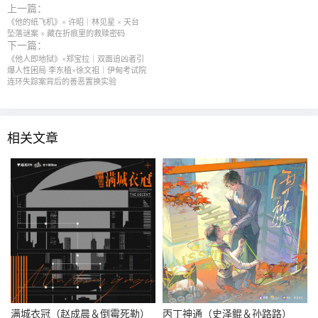
上一篇：
《他的纸飞机》× 许昭｜林见星 × 天台
坠落谜案 × 藏在折痕里的救赎密码
下一篇：
《他人即地狱》×郑宝拉｜双面追凶者引
爆人性困局 李东植×徐文祖｜伊甸考试院
连环失踪案背后的善恶置换实验
相关文章
满城衣冠（赵成晨＆倒霉死勒）
丙丁神通（史泽鲲＆孙路路）