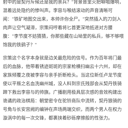
射中的是契丹斥候还是我的亲兵？"背景音里火把噼啪爆响，
混着远处隐约的惨叫声。李容与喉结滚动的声音清晰可
闻："铁矿地图交出来，本帅许你全尸。"突然插入的刀剑入
肉声让空气凝滞，宗策闷哼着将匕首更深地抵进对方腰
腹："李节度不妨猜猜，你那些藏在山坳里的私兵，够不够喂
饱我的铁鹞子？"
宗策这个名字本身就是边关最危险的信号。作为百年将门最
后的血脉，他带着锈迹斑斑的宗家枪横扫幽云十六州，却在
家族倾覆之夜被李容与亲手折断枪头。当这位新任卢龙节度
使以平叛之名血洗幽州城，没人料到宗氏残部会从契丹铁骑
蹄下救出李容与的帅旗。广播剧用极具层次感的音效构建出
诡谲的政治棋局：朝堂密令在驼铃商队中流转，契丹狼骑的
号角与长安宫阙的编钟在声场两端交织，而两个男人在权力
漩涡中的每一次交锋，都裹挟着砂砾摩擦般的性张力。