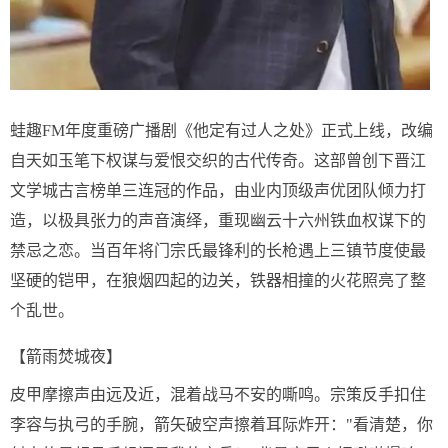
蛙趣FM年度重磅广播剧《他定有过人之处》正式上线，改编
自天如玉笔下权谋与爱恨交织的古代传奇。这部曾创下晋江
文学城古言榜单三连冠的作品，由业内顶级声优团队倾力打
造，以极具张力的声音演绎，重现幽云十六州铁血权谋下的
禁忌之恋。当百年将门宗氏最锋利的长枪遇上三镇节度使最
坚硬的铠甲，在狼烟四起的边关，铁器相撞的火花照亮了整
个乱世。
【箭雨焚城夜】
皮甲摩擦声由远及近，混着战马不安的嘶鸣。宗策反手扣住
李容与执弓的手腕，箭矢破空声擦着耳际炸开："看清楚，你