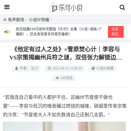
有声剧场
>
小说IP改编
>
前往蛙趣FM可收听完整版《乐可》全集（小说+漫画+广
点击
播剧），还会发现更多你喜欢番剧！
前往
《他定有过人之处》×雪原焚心计｜李容与
VS宗策揭幽州兵符之谜，双倍张力解锁边关
绝恋
作者： 云川
2025-06-15 11:06:50
小说IP改编
549浏览
"若我连自己看中的人都护不住，这幽州节度使不做也
罢"——李容与低沉的嗓音碾过燃烧的城楼，硝烟里传来宗策
的冷笑："节度使大人不如先数清自己还剩几支箭。"