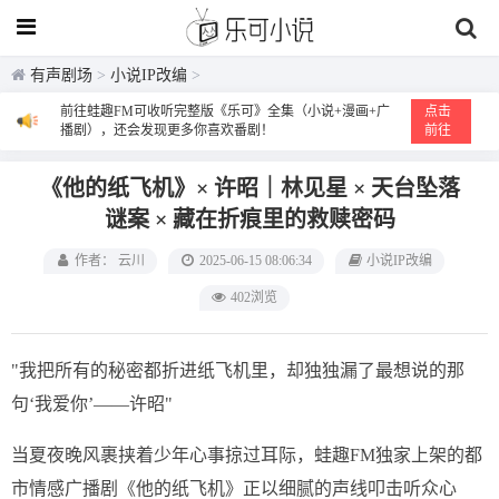
有声剧场
>
小说IP改编
>
前往蛙趣FM可收听完整版《乐可》全集（小说+漫画+广
点击
播剧），还会发现更多你喜欢番剧！
前往
《他的纸飞机》× 许昭｜林见星 × 天台坠落
谜案 × 藏在折痕里的救赎密码
作者： 云川
2025-06-15 08:06:34
小说IP改编
402浏览
"我把所有的秘密都折进纸飞机里，却独独漏了最想说的那
句‘我爱你’——许昭"
当夏夜晚风裹挟着少年心事掠过耳际，蛙趣FM独家上架的都
市情感广播剧《他的纸飞机》正以细腻的声线叩击听众心