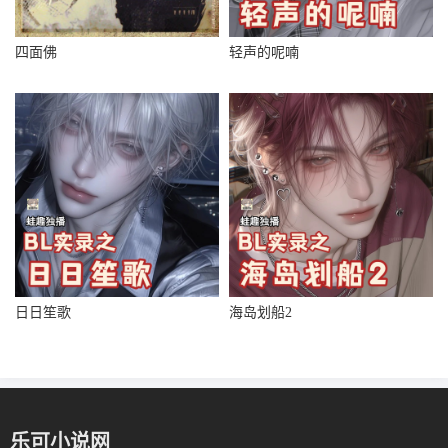
四面佛
轻声的呢喃
日日笙歌
海岛划船2
乐可小说网