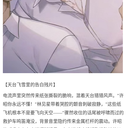
【天台飞雪里的告白残片】
电流声里突然传来纸张撕裂的脆响，混着天台猎猎风声。"许
昭你永远不懂！"林见星带着哭腔的颤音刺破寂静，"这些纸
飞机根本不是要飞向天空——"骤然收住的话尾被呼啸而过的
救护车鸣笛淹没，背景音里隐约传来金属栏杆的震动。许昭