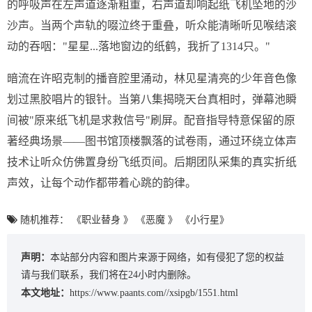
的呼吸声在左声道逐渐粗重，右声道却响起纸飞机坠地的沙
沙声。当两个声轨的啜泣终于重叠，听众能清晰听见喉结滚
动的吞咽："星星...落地窗边的纸鹤，我折了1314只。"
暗流在许昭克制的播音腔里涌动，林见星清亮的少年音色像
划过黑胶唱片的银针。当第八集揭晓天台真相时，弹幕池瞬
间被"原来纸飞机是求救信号"刷屏。配音指导特意保留的原
著经典场景——图书馆顶楼飘落的试卷雨，通过环绕立体声
技术让听众仿佛置身纷飞纸页间。后期团队采集的真实折纸
声效，让每个动作都带着心跳的韵律。
随机推荐：
《职业替身 》
《恶魔 》
《小行星》
声明：
本站部分内容和图片来源于网络，如有侵犯了您的权益
请与我们联系，我们将在24小时内删除。
本文地址：
https://www.paants.com//xsipgb/1551.html