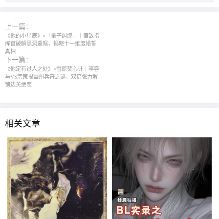
上一篇：
《他的小星辰》×「量子纠缠」｜宿敌指
挥官破解黑洞遗嘱，揭晓十一维度婚誓
真相
下一篇：
《他定有过人之处》×雪原焚心计｜李容
与VS宗策揭幽州兵符之谜，双倍张力解
锁边关绝恋
相关文章