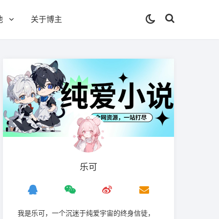
他
关于博主
乐可
我是‌乐可，一个沉迷于纯爱宇宙的终身信徒，