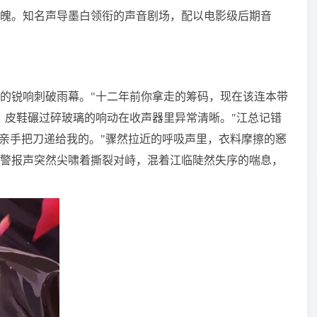
魄。知名声导墨白领衔的声音剧场，配以电影级后期音
的锐响刺破雨幕。"十二年前你拿走的筹码，现在该连本带
，皮鞋碾过碎玻璃的响动在收声器里异常清晰。"江总记错
您亲手把刀递给我的。"骤然拉近的呼吸声里，衣料摩擦的窸
警报声突然尖啸着撕裂对峙，混着江临陡然失序的喘息，