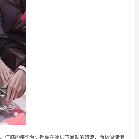
。江临的每句台词都像在冰层下涌动的暗流，而林深慵懒