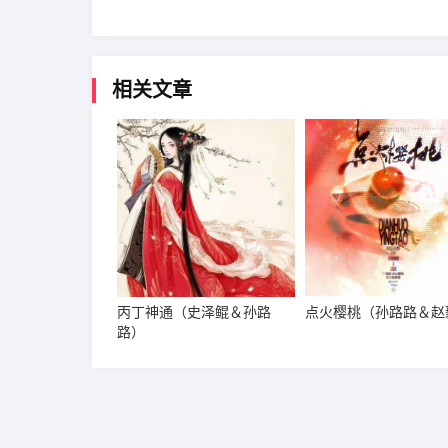
相关文章
丙丁神通（史泽鲲＆孙路
点火樱桃（孙路路＆赵
路）