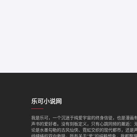
乐可小说网
我是‌乐可，一个沉迷于纯爱宇宙的终身信徒，也是漫画
声书的爱好者。没有刻板定义，只有心跳同频的邂逅：
论是水墨勾勒的古风仙侠、霓虹交织的现代都市，还是
线缱绻的双向救赎，所有关于“爱”的纯粹想象，我都整