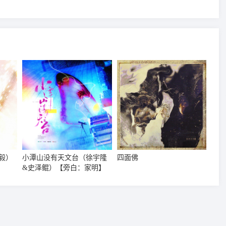
毅）
小潭山没有天文台（徐宇隆
四面佛
&史泽鲲）【旁白：家明】