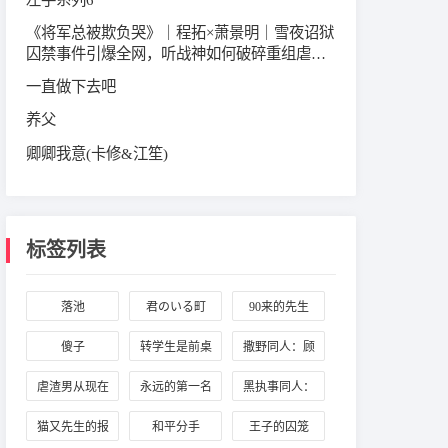
《将军总被欺负哭》｜程拓×萧景明｜雪夜诏狱
囚禁事件引爆全网，听战神如何破碎重组虐恋
情深
一直做下去吧
养父
卿卿我意(卡修&江笙)
标签列表
落池
君のいる町
90来的先生
傻子
转学生是前桌
撒野同人：顾
的初恋
飞与蒋丞
虐渣男从现在
永远的第一名
黑执事同人：
开始
384与少爷契约
猫又先生的报
和平分手
王子的囚笼