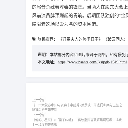
的尾音总藏着淬毒的锋芒。当两人在股东大会上
风前演员脖颈爆起的青筋。后期团队独创的"金
隐喻着这场以爱为名的资本围猎。
随机推荐：
《奸臣夫人的悠闲日子》
《破云同人：
声明：
本站部分内容和图片来源于网络，如有侵犯了
本文地址：
https://www.paants.com//xsipgb/1549.html
上一篇：
《三十六陂春水》by衣冉｜李延秀×萧景琰｜朱雀门血案与玉玺之
谜背后的王朝更迭
下一篇：
《他的小星辰》×「量子纠缠」｜宿敌指挥官破解黑洞遗嘱，揭晓
十一维度婚誓真相