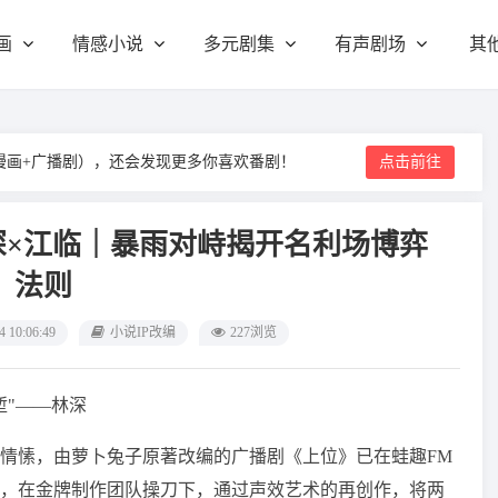
画
情感小说
多元剧集
有声剧场
其
漫画+广播剧），还会发现更多你喜欢番剧！
点击前往
深×江临｜暴雨对峙揭开名利场博弈
法则
4 10:06:49
小说IP改编
227浏览
堑"——林深
情愫，由萝卜兔子原著改编的广播剧《上位》已在蛙趣FM
，在金牌制作团队操刀下，通过声效艺术的再创作，将两