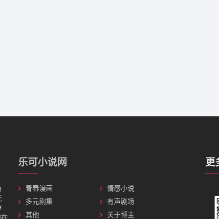
乐可小说网
更
有
青春漫画
情感小说
无
多元剧集
有声剧场
声
其他
关于博主
理在