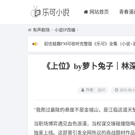
网站首页
青春漫
有声剧场
>
小说IP改编
>
前往蛙趣FM可收听完整版《乐可》全集（小说+
《上位》by萝卜兔子｜林
作者： 云川
2025-06-1
"我爬过最陡的悬崖不是金城山，是江临这道天
当职场博弈遇见血色浪漫，当权谋交锋碰撞隐晦
独家上线。这部曾引发全网热议的商战题材作品