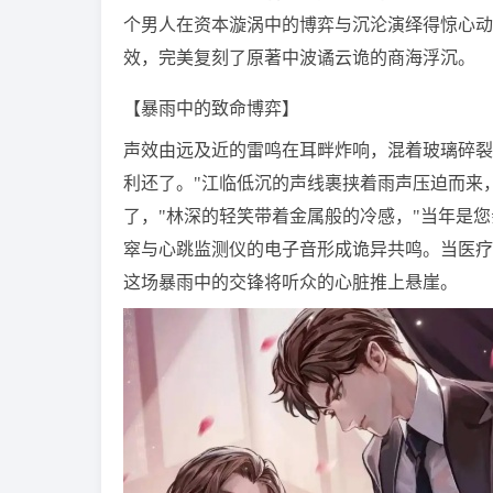
个男人在资本漩涡中的博弈与沉沦演绎得惊心动
效，完美复刻了原著中波谲云诡的商海浮沉。
【暴雨中的致命博弈】
声效由远及近的雷鸣在耳畔炸响，混着玻璃碎裂
利还了。"江临低沉的声线裹挟着雨声压迫而来
了，"林深的轻笑带着金属般的冷感，"当年是
窣与心跳监测仪的电子音形成诡异共鸣。当医疗
这场暴雨中的交锋将听众的心脏推上悬崖。