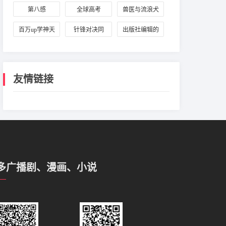
曼史
第八感
全球高考
兽医与流浪犬
饲主
百万up学神天
针锋对决同
出版社编辑的
天演我
人：原炀与顾
催稿陷阱
青裴
友情链接
多广播剧、漫画、小说