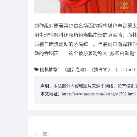
制作组对原著第17章名场面的解构堪称声音蒙
用生理性颤抖还原角色濒临崩溃的真实感；而林
质感与暗流涌动的矛盾统一。当暴雨声渐弱转为
动的吞咽声——这个被原著粉称为"救赎启动键
随机推荐：
《虚妄之吻》
《独占欲 》
《The Girl f
声明：
本站部分内容和图片来源于网络，如有侵犯了
本文地址：
https://www.paants.com//xsipgb/1392.html
上一篇：