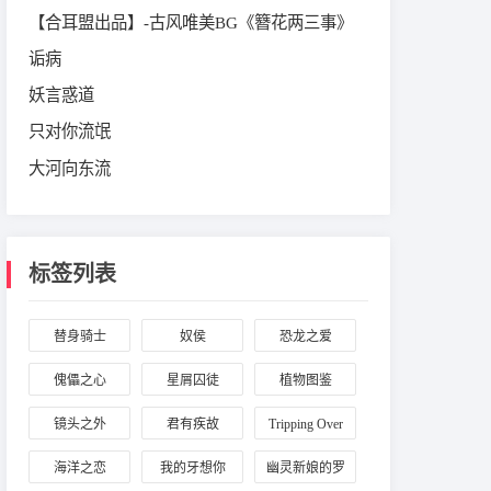
【合耳盟出品】-古风唯美BG《簪花两三事》
诟病
妖言惑道
只对你流氓
大河向东流
标签列表
替身骑士
奴侯
恐龙之爱
傀儡之心
星屑囚徒
植物图鉴
镜头之外
君有疾故
Tripping Over
You
海洋之恋
我的牙想你
幽灵新娘的罗