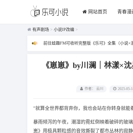
网站首页
青春漫
有声剧场
>
小说IP改编
>
前往蛙趣FM可收听完整版《乐可》全集（小说+
《崽崽》by川澜｜林漾×
作者： 云川
2025-05-1
"就算全世界都背弃你，我也会站在你转身就能
暴雨倾泻的午夜，潮湿的霓虹倒映着破碎的玻璃
崽》用极具颗粒感的音效撕裂了都市丛林的寂静