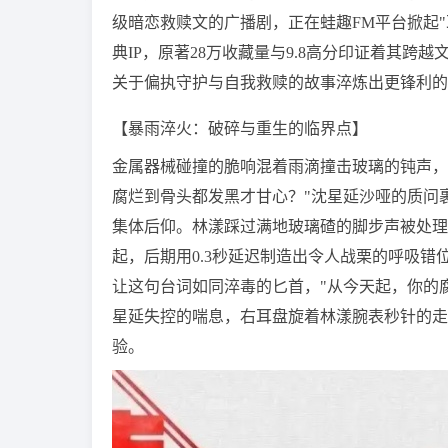
级暗恋救赎文的广播剧，正在蛙趣FM平台掀起"
典IP，原著28万收藏量与9.8高分印证着其
关于偏执守护与自我救赎的故事淬炼出更锋利的
【暴雨淬火：破碎与重生的临界点】
金属器械碰撞的脆响混着雨滴撞击玻璃的钝声，
腐烂到骨头都发黑才甘心？"沈星延沙哑的质问
集体后仰。林漾踩过满地玻璃碴的脚步声被处理
起，后期用0.3秒延迟制造出令人战栗的呼吸错
让这句台词如同淬毒的匕首，"从今天起，你的
星延失控的喘息，右耳盘旋着林漾腕表秒针的走
验。