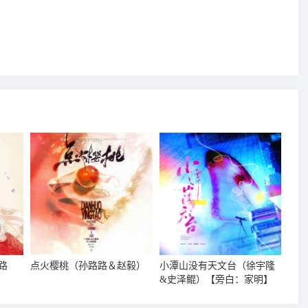
路
点火樱桃（孙路路＆赵毅）
小潭山没有天文台（徐宇隆
&史泽鲲）【旁白：家明】