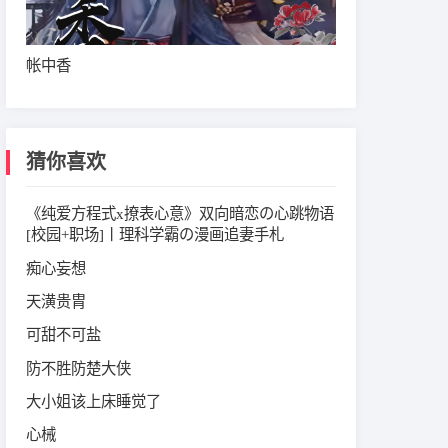
帐中香
猜你喜欢
《纯爱方程式x撩表心意》双向暗恋の心跳物语
[校园+职场]丨理科学霸の漫画追妻手札
痴心妄想
天潢贵胄
可甜不可盐
防不胜防楚大侠
大小姐该上床睡觉了
心械