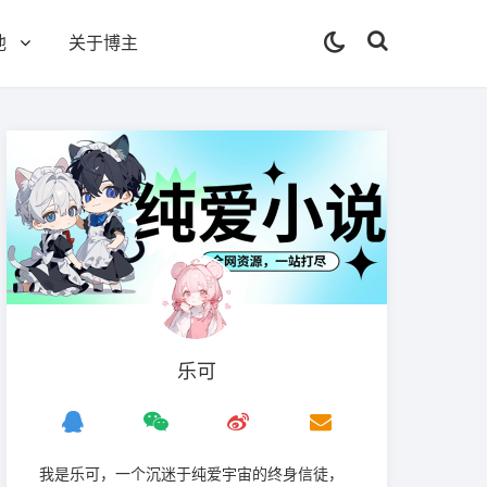
他
关于博主
乐可
我是‌乐可，一个沉迷于纯爱宇宙的终身信徒，