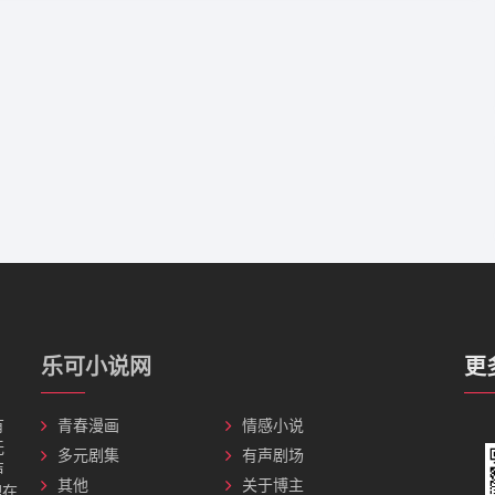
乐可小说网
更
有
青春漫画
情感小说
无
多元剧集
有声剧场
声
其他
关于博主
理在