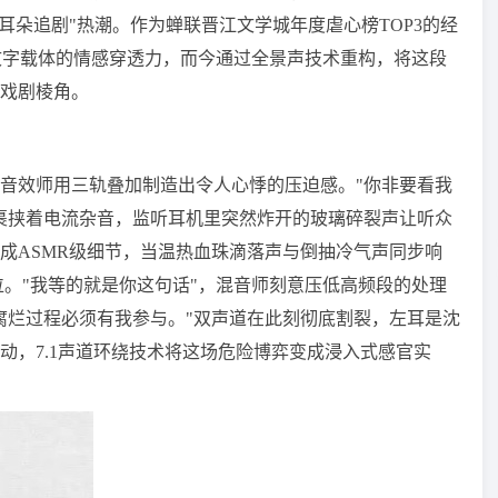
耳朵追剧"热潮。作为蝉联晋江文学城年度虐心榜TOP3的经
跨越文字载体的情感穿透力，而今通过全景声技术重构，将这段
戏剧棱角。
音效师用三轨叠加制造出令人心悸的压迫感。"你非要看我
裹挟着电流杂音，监听耳机里突然炸开的玻璃碎裂声让听众
成ASMR级细节，当温热血珠滴落声与倒抽冷气声同步响
位。"我等的就是你这句话"，混音师刻意压低高频段的处理
腐烂过程必须有我参与。"双声道在此刻彻底割裂，左耳是沈
动，7.1声道环绕技术将这场危险博弈变成浸入式感官实