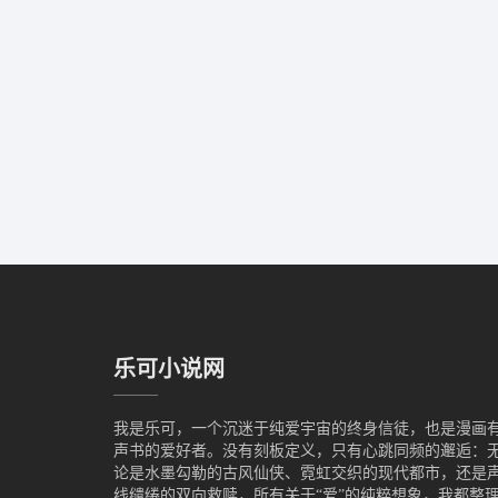
乐可小说网
我是‌乐可，一个沉迷于纯爱宇宙的终身信徒，也是漫画
声书的爱好者。没有刻板定义，只有心跳同频的邂逅：
论是水墨勾勒的古风仙侠、霓虹交织的现代都市，还是
线缱绻的双向救赎，所有关于“爱”的纯粹想象，我都整