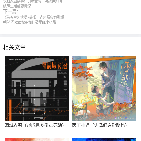
夜诏狱囚禁事件引爆全网，听战神如何
破碎重组虐恋情深
下一篇：
《卷春空》沈晏×裴砚｜青州赈灾案引爆
朝堂 看双面权臣如何破局红尘棋局
相关文章
满城衣冠（赵成晨＆倒霉死勒）
丙丁神通（史泽鲲＆孙路路）