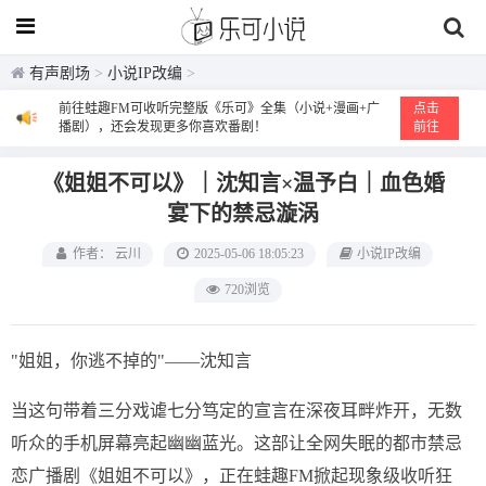
有声剧场
>
小说IP改编
>
前往蛙趣FM可收听完整版《乐可》全集（小说+漫画+广
点击
播剧），还会发现更多你喜欢番剧！
前往
《姐姐不可以》｜沈知言×温予白｜血色婚
宴下的禁忌漩涡
作者： 云川
2025-05-06 18:05:23
小说IP改编
720浏览
"姐姐，你逃不掉的"——沈知言
当这句带着三分戏谑七分笃定的宣言在深夜耳畔炸开，无数
听众的手机屏幕亮起幽幽蓝光。这部让全网失眠的都市禁忌
恋广播剧《姐姐不可以》，正在蛙趣FM掀起现象级收听狂