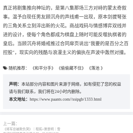
真正将剧集推向神坛的，是第八集那场三方对峙的蒙太奇叙
事。温予白现任男友顾沉舟的声线甫一出现，原本剑拔弩张
的三角关系立刻淬出新的火花。商战戏码与情感博弈双线并
进的设计，使每个角色都成为棋盘上随时可能反噬执棋者的
皇后。当顾沉舟将婚戒推过合同扉页说出"我要的是百分之百
控股"，现实向的残酷与浪漫主义的偏执在声波中轰然对撞。
随机推荐：
《和平分手》
《偷偷藏不住》
《落池 》
声明：
本站部分内容和图片来源于网络，如有侵犯了您的权益
请与我们联系，我们将在24小时内删除。
本文地址：
https://www.paants.com//xsipgb/1333.html
上一篇：
《将军总被欺负哭》｜程拓×萧景明｜雪