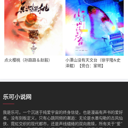
点火樱桃（孙路路＆赵毅）
小潭山没有天文台（徐宇隆&史
泽鲲）【旁白：家明】
乐可小说网
我是‌乐可，一个沉迷于纯爱宇宙的终身信徒，也是漫画有声书的爱好
者。没有刻板定义，只有心跳同频的邂逅：无论是水墨勾勒的古风仙
侠、霓虹交织的现代都市，还是声线缱绻的双向救赎，所有关于“爱”