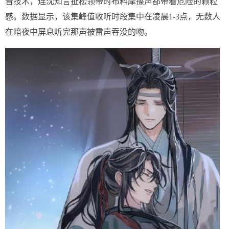
音技术，连沈知言扯松领带时布料摩擦声都带着危险的颗粒
感。数据显示，该集峰值收听时段集中在凌晨1-3点，无数人
在暗夜中屏息听完那声被雷声吞没的吻。