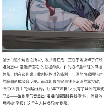
温予白这个角色之所以引发共情狂潮，正在于她撕碎了传统
姐弟恋中"温柔解语花"的刻板印象。作为投行最年轻的风控
总监，她在谈判桌上收割猎物时的锋利，与深陷情感围猎时
的脆弱形成致命反差。而沈知言慵懒声线下暗涌的掌控欲，
通过CV宴山的烟嗓诠释，让"年下疯批"人设有了具体的声波
形态——当他用气音念出"姐姐的腰链硌得我疼"时，弹幕池
瞬间被"举报！这里有人持嗓行凶"刷爆。