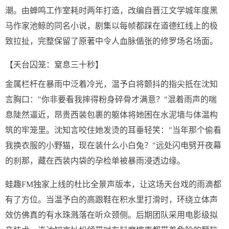
潮。由蝉鸣工作室耗时两年打造，改编自晋江文学城年度黑
马作家池鲸的同名小说，剧集以每帧都踩在道德红线上的极
致拉扯，完整保留了原著中令人血脉偱张的修罗场名场面。
【天台囚笼：窒息三十秒】
金属栏杆在暴雨中泛着冷光，温予白将颤抖的指尖抵在沈知
言胸口："你非要看我摔得粉身碎骨才满意？"混着雨声的喘
息陡然逼近，昂贵西装包裹的躯体将她困在水泥墙与体温构
筑的牢笼里。沈知言咬住她发烫的耳垂轻笑："当年那个偷看
我换衣服的小野猫，现在装什么小白兔？"远处闪电劈开夜幕
的刹那，藏在西装内袋的孕检单被暴雨浸透边缘。
蛙趣FM独家上线的杜比全景声版本，让这场天台戏的雨滴都
有了方位。当温予白的高跟鞋在积水里打滑时，环绕立体声
效仿佛真的有水珠溅落在听众颈侧。后期团队采用电影级拟