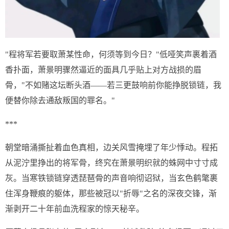
"程将军若要取萧某性命，何须等到今日？"低哑笑声裹着酒
香扑面，萧景明骤然逼近的面具几乎贴上对方战损的眉
骨，"不如赌这坛断头酒——若三更鼓响前你能挣脱锁链，我
便替你除去通敌叛国的罪名。"
***
朝堂暗涌撕扯着血色真相，边关风雪掩埋了年少悸动。程拓
从泥泞里挣出的将军骨，终究在萧景明织就的蛛网中寸寸成
灰。当寒铁锁链穿透琵琶骨的声音响彻诏狱，当玄色鹤氅裹
住浑身鞭痕的躯体，那些被冠以"折辱"之名的深夜交锋，渐
渐剥开二十年前血洗程家的惊天秘辛。