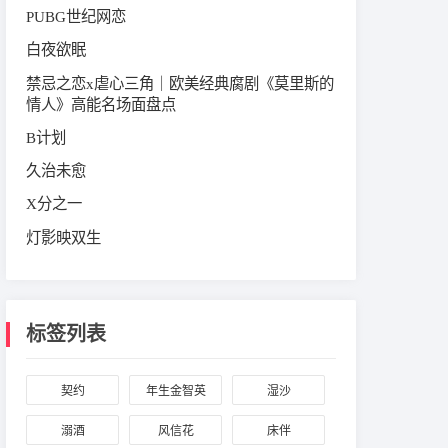
PUBG世纪网恋
白夜欲眠
禁忌之恋x虐心三角｜欧美经典腐剧《莫里斯的
情人》高能名场面盘点
B计划
久治未愈
X分之一
灯影映双生
标签列表
契约
年生金智英
湿沙
溺酒
风信花
床伴