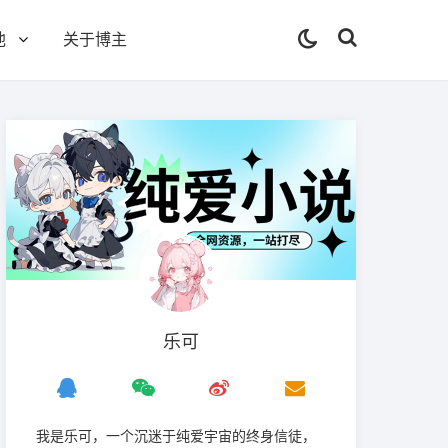
他
关于博主
乐可
我是‌乐可，一个沉迷于纯爱宇宙的终身信徒，