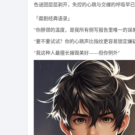
色谜团层层剥开，失控的心跳与交缠的呼吸早已
「腐剧经典语录」
"你脖颈的温度，是我所有侧写报告里唯一的误差
"要不要试试？你的心跳声比指纹更容易锁定嫌疑
"我这种人最擅长摧毁美好——但你例外"