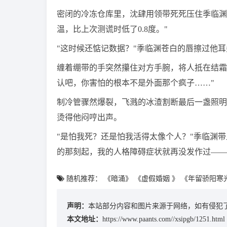
密闭的冷冻仓库里，沈肆用领带死死压住季临渊
温，比上次测谎时低了0.8度。"
"这时候还惦记数据？"季临渊苍白的唇擦过他耳
缠着绷带的手突然攥住对方手腕，将人抵在结霜
认吧，你害怕的根本不是外面那个疯子……"
制冷管骤然爆裂，飞溅的冰渣割断最后一盏照明
烫得他闷哼出声。
"是怕我死？还是怕我活得太像个人？"季临渊
的那刻起，我的人格障碍症状就再没发作过——
随机推荐：
《暗涌》
《虚假婚姻 》
《年留骄阳寒
声明：
本站部分内容和图片来源于网络，如有侵犯了
本文地址：
https://www.paants.com//xsipgb/1251.html