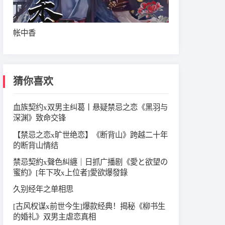
帐中香
猜你喜欢
血族契约x双男主纠葛丨悬疑禁忌之恋《黑羽与
深渊》致命交锋
【禁忌之恋x旷世绝恋】《断背山》跨越二十年
的断背山情结
禁忌契約x聲色糾纏｜日抓广播剧《愛と欲望の
蜜約》[年下攻x上位者]愛欲爆發錄
久别经年之单相思
[古风权谋x前世今生]爆款经典！揭秘《柳书生
的婚礼》双男主虐恋真相