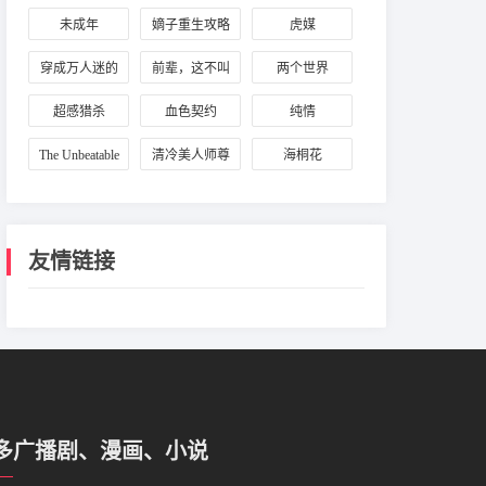
未成年
嫡子重生攻略
虎媒
穿成万人迷的
前辈，这不叫
两个世界
炮灰竹马
恋爱！
超感猎杀
血色契约
纯情
The Unbeatable
清冷美人师尊
海桐花
Squirrel Girl
有点好撩
友情链接
多广播剧、漫画、小说