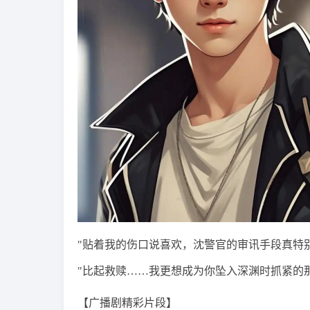
"贴着我的伤口说喜欢，沈警官的审讯手段真特别
"比起救赎……我更想成为你坠入深渊时抓紧的
【广播剧精彩片段】