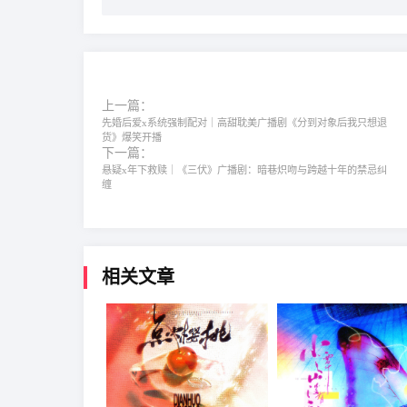
上一篇：
先婚后爱x系统强制配对｜高甜耽美广播剧《分到对象后我只想退
货》爆笑开播
下一篇：
悬疑x年下救赎｜《三伏》广播剧：暗巷炽吻与跨越十年的禁忌纠
缠
相关文章