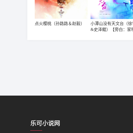
点火樱桃（孙路路＆赵毅）
小潭山没有天文台（徐
&史泽鲲）【旁白：家
乐可小说网