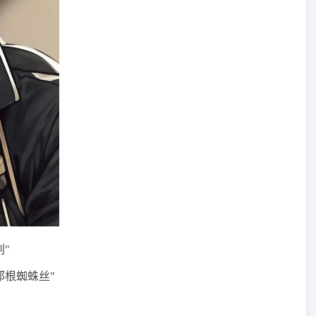
"
那根蜘蛛丝"