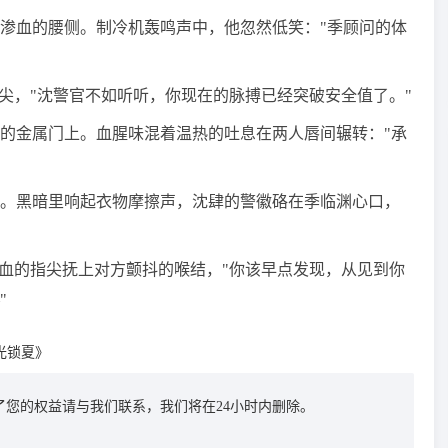
渗血的腰侧。制冷机轰鸣声中，他忽然低笑："季顾问的体
尖，"沈警官不如听听，你现在的脉搏已经突破安全值了。"
的金属门上。血腥味混着温热的吐息在两人唇间辗转："承
。黑暗里响起衣物摩擦声，沈肆的警徽硌在季临渊心口，
带血的指尖抚上对方颤抖的喉结，"你该早点发现，从见到你
"
光锁夏》
您的权益请与我们联系，我们将在24小时内删除。