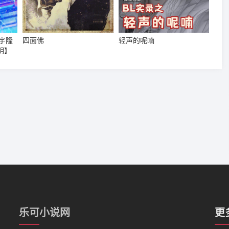
宇隆
四面佛
轻声的呢喃
明】
乐可小说网
更