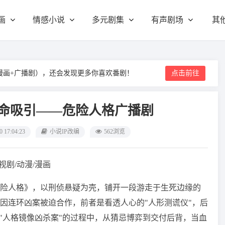
画
情感小说
多元剧集
有声剧场
其
漫画+广播剧），还会发现更多你喜欢番剧！
点击前往
致命吸引——危险人格广播剧
0 17:04:23
小说IP改编
562浏览
编电视剧/动漫/漫画
险人格》，以刑侦悬疑为壳，铺开一段游走于生死边缘的
因连环凶案被迫合作，前者是看透人心的"人形测谎仪"，后
"人格镜像凶杀案"的过程中，从猜忌博弈到交付后背，当血