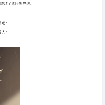
跨越了危险警戒线。
项"
人"