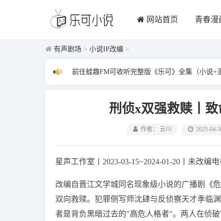
网站首页
青春漫
有声剧场
>
小说IP改编
>
前往蛙趣FM可收听完整版《乐可》全集（小说+
刑侦x双强救赎丨
作者： 云川
2025-04-3
星声工作室丨2023-03-15~2024-01-20丨未改
改编自晋江文学城同名现象级小说的广播剧《危
双向救赎。犯罪侧写师沈肆与反侦察天才季临渊
者是背负黑暗过去的"高危人格者"。两人在侦破