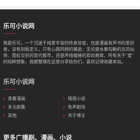
乐可小说网
我是‌乐可，一个沉迷于纯爱宇宙的终身信徒，也是漫画有声书的爱好
者。没有刻板定义，只有心跳同频的邂逅：无论是水墨勾勒的古风仙
侠、霓虹交织的现代都市，还是声线缱绻的双向救赎，所有关于“爱”
的纯粹想象，我都整理在这里分享给你们，喜欢记得收藏本站。
乐可小说网
青春漫画
情感小说
多元剧集
有声剧场
其他
关于博主
更多广播剧、漫画、小说