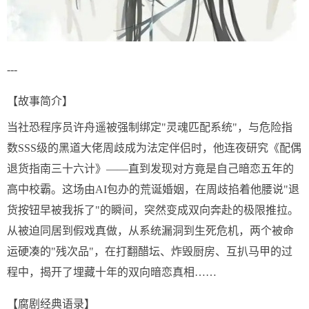
---
【故事简介】
当社恐程序员许舟遥被强制绑定"灵魂匹配系统"，与危险指
数SSS级的黑道大佬周歧成为法定伴侣时，他连夜研究《配偶
退货指南三十六计》——直到发现对方竟是自己暗恋五年的
高中校霸。这场由AI包办的荒诞婚姻，在周歧掐着他腰说"退
货按钮早被我拆了"的瞬间，突然变成双向奔赴的极限推拉。
从被迫同居到假戏真做，从系统漏洞到生死危机，两个被命
运硬凑的"残次品"，在打翻醋坛、炸毁厨房、互扒马甲的过
程中，揭开了埋藏十年的双向暗恋真相……
【腐剧经典语录】