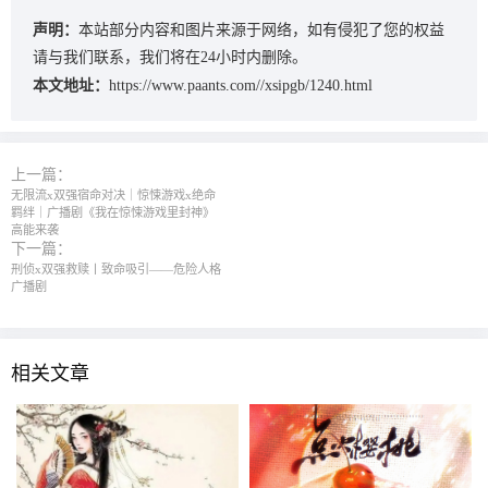
声明：
本站部分内容和图片来源于网络，如有侵犯了您的权益
请与我们联系，我们将在24小时内删除。
本文地址：
https://www.paants.com//xsipgb/1240.html
上一篇：
无限流x双强宿命对决｜惊悚游戏x绝命
羁绊｜广播剧《我在惊悚游戏里封神》
高能来袭
下一篇：
刑侦x双强救赎丨致命吸引——危险人格
广播剧
相关文章