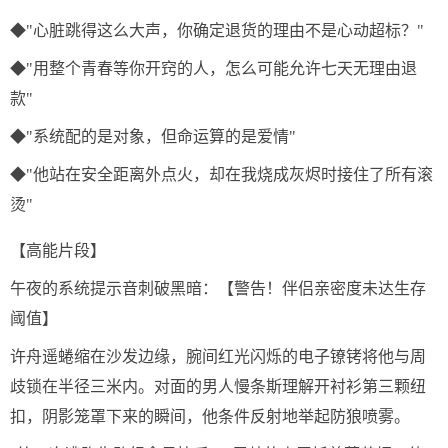
◆"心脏跳得这么大声，你确定退货的理由不是心动超标？"
◆"用整个青春等你开窍的人，怎么可能允许七天无理由退
款"
◆"系统配的是对象，但命运算的是爱情"
◆"他站在安全距离外点火，却在我烧成灰烬时接住了所有滚
烫"
【高能片段】
午夜的系统提示音刺破黑暗：【警告！伴侣亲密度未达生存
阈值】
许舟遥蜷缩在沙发边缘，腕间红光闪烁的电子镣铐将他与周
歧锁在半径三米内。对面的男人慢条斯理解开衬衫第三颗纽
扣，阴影笼罩下来的瞬间，他条件反射地举起防狼喷雾。