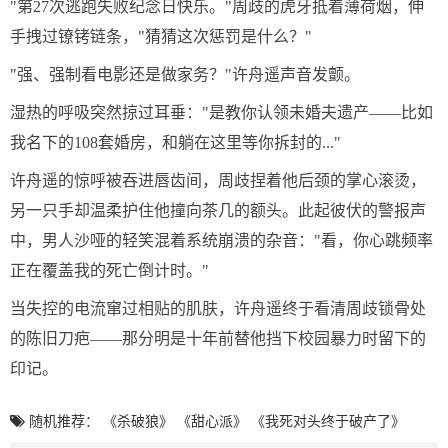
"第27次逃跑失败纪念日快乐。"周歧的虎牙抵着薄荷烟，伸
手拽过镣铐链条，"猜猜这次惩罚是什么？"
"强、强制看电影还是做家务？"许舟遥声音发颤。
湿热的呼吸突然掠过耳垂："是教你认领未婚夫遗产——比如
我名下的108套婚房，和躺在这里等你拆封的..."
许舟遥的惊呼被吞进唇齿间，周歧捏着他后颈的掌心滚烫，
另一只手却温柔护住他撞向茶几的额头。此起彼伏的警报声
中，男人沙哑的轻笑混着系统崩溃的杂音："看，你心跳频率
正在覆盖我的死亡倒计时。"
当失控的电流窜过相贴的肌肤，许舟遥终于看清周歧锁骨处
的陈旧刀疤——那分明是十年前替他挡下校园暴力时留下的
印记。
随机推荐：
《杀破狼》
《甜心派》
《我死对头终于破产了》