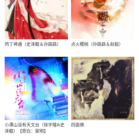
丙丁神通（史泽鲲＆孙路路）
点火樱桃（孙路路＆赵毅）
小潭山没有天文台（徐宇隆&史
四面佛
泽鲲）【旁白：家明】