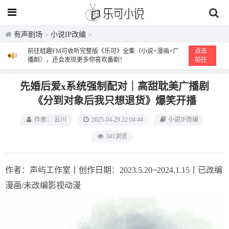
有声剧场
>
小说IP改编
>
前往蛙趣FM可收听完整版《乐可》全集（小说+漫画+广
点击
播剧），还会发现更多你喜欢番剧！
前往
先婚后爱x系统强制配对｜高甜耽美广播剧
《分到对象后我只想退货》爆笑开播
作者： 云川
2025-04-29 22:04:44
小说IP改编
341浏览
作者：声屿工作室丨创作日期：2023.5.20~2024.1.15丨已改编
漫画/未改编影视动漫