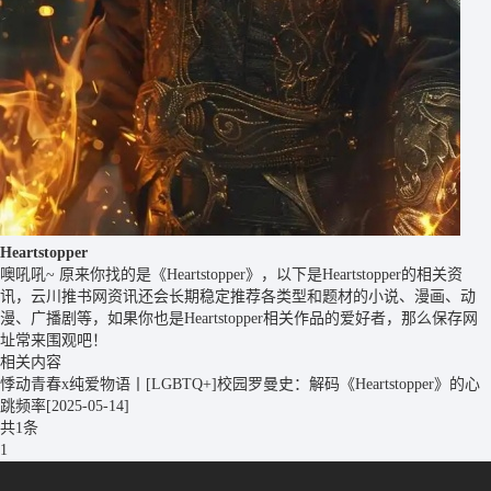
Heartstopper
噢吼吼~ 原来你找的是《Heartstopper》，以下是Heartstopper的相关资
讯，云川推书网资讯还会长期稳定推荐各类型和题材的小说、漫画、动
漫、广播剧等，如果你也是Heartstopper相关作品的爱好者，那么保存网
址常来围观吧！
相关内容
悸动青春x纯爱物语丨[LGBTQ+]校园罗曼史：解码《Heartstopper》的心
跳频率
[2025-05-14]
共1条
1