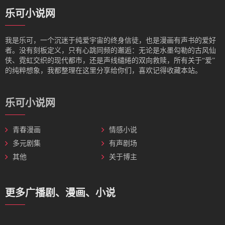
乐可小说网
我是‌乐可，一个沉迷于纯爱宇宙的终身信徒，也是漫画有声书的爱好
者。没有刻板定义，只有心跳同频的邂逅：无论是水墨勾勒的古风仙
侠、霓虹交织的现代都市，还是声线缱绻的双向救赎，所有关于“爱”
的纯粹想象，我都整理在这里分享给你们，喜欢记得收藏本站。
乐可小说网
青春漫画
情感小说
多元剧集
有声剧场
其他
关于博主
更多广播剧、漫画、小说