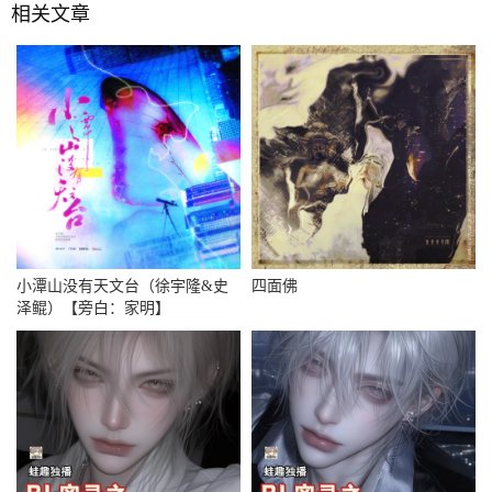
相关文章
小潭山没有天文台（徐宇隆&史
四面佛
泽鲲）【旁白：家明】