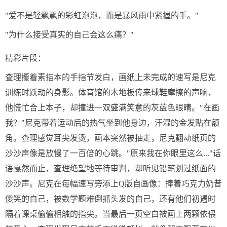
"爱不是轻飘飘的彩虹泡泡，而是暴风雨中紧握的手。"
"为什么接受真实的自己会这么痛？"
精彩片段：
查理攥着素描本的手指节发白，画纸上未完成的速写是尼克
训练时跃动的身影。体育馆的木地板传来球鞋摩擦的声响，
他慌忙合上本子，却撞进一双盛满笑意的灰蓝色眼睛。"在画
我？"尼克带着运动后的热气坐到他身边，汗湿的金发贴在额
角。查理感觉耳尖发烫，画本突然被抽走，尼克翻动纸页的
沙沙声像是放慢了一百倍的心跳。"原来我在你眼里这么..."话
语戛然而止，查理绝望地等待审判，却听见铅笔划过纸面的
沙沙声。尼克在每幅速写旁添上Q版自画像：捧着巧克力奶昔
傻笑的自己，被数学题难倒抓头发的自己，还有他们初遇时
隔着课桌偷偷相触的指尖。当最后一页空白被画上两颗依偎