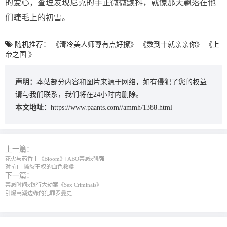
的爱心，查理发现尼克的手正微微颤抖，就像那天飘落在他
们睫毛上的初雪。
随机推荐：
《清冷美人师尊有点好撩》
《数到十就亲亲你》
《上
帝之国 》
声明：
本站部分内容和图片来源于网络，如有侵犯了您的权益
请与我们联系，我们将在24小时内删除。
本文地址：
https://www.paants.com//ammh/1388.html
上一篇：
花火与药香丨《Bloom》[ABO禁忌x强强
对抗]丨撕裂王权的血色救赎
下一篇：
禁忌时间x银行大劫案《Sex Criminals》
引爆高潮边缘的犯罪罗曼史