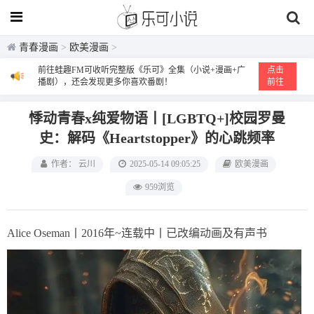
青春漫画
>
欧美漫画
>
前往蛙趣FM可收听完整版《乐可》全集（小说+漫画+广
点击
播剧），还会发现更多你喜欢番剧！
前往
悸动青春x纯爱物语丨[LGBTQ+]校园罗曼
史：解码《Heartstopper》的心跳频率
作者： 云川
2025-05-14 09:05:25
欧美漫画
959浏览
Alice Oseman丨2016年~连载中丨已改编动画及有声书