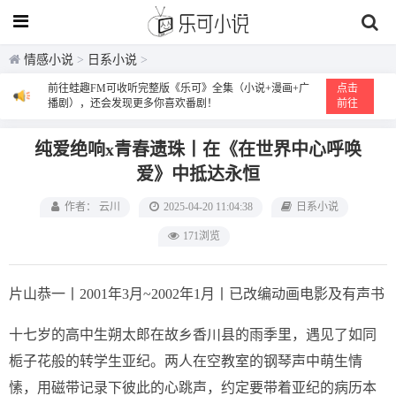
情感小说
>
日系小说
>
前往蛙趣FM可收听完整版《乐可》全集（小说+漫画+广
点击
播剧），还会发现更多你喜欢番剧！
前往
纯爱绝响x青春遗珠丨在《在世界中心呼唤
爱》中抵达永恒
作者： 云川
2025-04-20 11:04:38
日系小说
171浏览
片山恭一丨2001年3月~2002年1月丨已改编动画电影及有声书
十七岁的高中生朔太郎在故乡香川县的雨季里，遇见了如同
栀子花般的转学生亚纪。两人在空教室的钢琴声中萌生情
愫，用磁带记录下彼此的心跳声，约定要带着亚纪的病历本