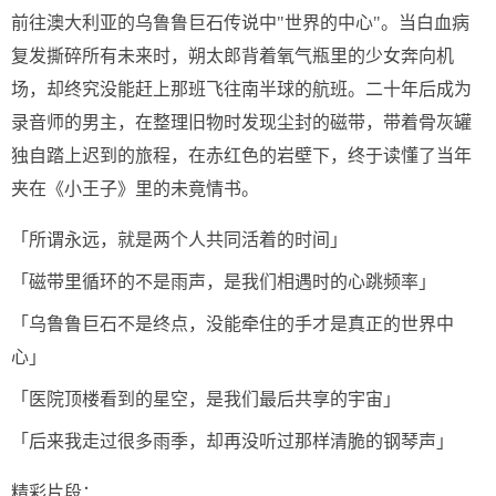
前往澳大利亚的乌鲁鲁巨石传说中"世界的中心"。当白血病
复发撕碎所有未来时，朔太郎背着氧气瓶里的少女奔向机
场，却终究没能赶上那班飞往南半球的航班。二十年后成为
录音师的男主，在整理旧物时发现尘封的磁带，带着骨灰罐
独自踏上迟到的旅程，在赤红色的岩壁下，终于读懂了当年
夹在《小王子》里的未竟情书。
「所谓永远，就是两个人共同活着的时间」
「磁带里循环的不是雨声，是我们相遇时的心跳频率」
「乌鲁鲁巨石不是终点，没能牵住的手才是真正的世界中
心」
「医院顶楼看到的星空，是我们最后共享的宇宙」
「后来我走过很多雨季，却再没听过那样清脆的钢琴声」
精彩片段：