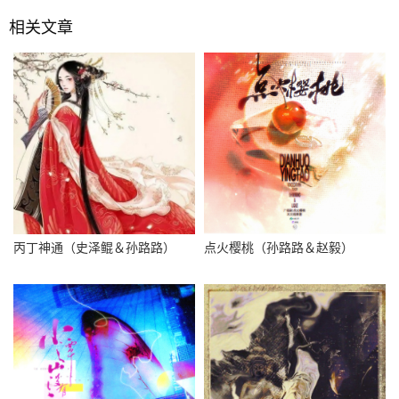
相关文章
丙丁神通（史泽鲲＆孙路路）
点火樱桃（孙路路＆赵毅）