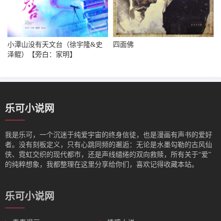
小潭山没有天文台（徐宇隆&史
四面佛
泽鲲）【旁白：家明】
乐可小说网
我是‌乐可，一个沉迷于纯爱宇宙的终身信徒，也是漫画有声书的爱好
者。没有刻板定义，只有心跳同频的邂逅：无论是水墨勾勒的古风仙
侠、霓虹交织的现代都市，还是声线缱绻的双向救赎，所有关于“爱”
的纯粹想象，我都整理在这里分享给你们，喜欢记得收藏本站。
乐可小说网