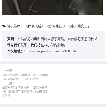
随机推荐：
《假偶天成》
《康惕家园 》
《中文系先生》
声明：
本站部分内容和图片来源于网络，如有侵犯了您的权益
请与我们联系，我们将在24小时内删除。
本文地址：
https://www.paants.com//rxxs/1089.html
上一篇：
纯爱x转校生の心跳物语：关于《转学生
是前桌的初恋》的东京樱花手札
下一篇：
蜂糖与气泡的青春物语丨《蜂蜜柠檬苏
打》x[纯爱叙事诗]柠檬汽水般酸甜的恋
爱轨迹