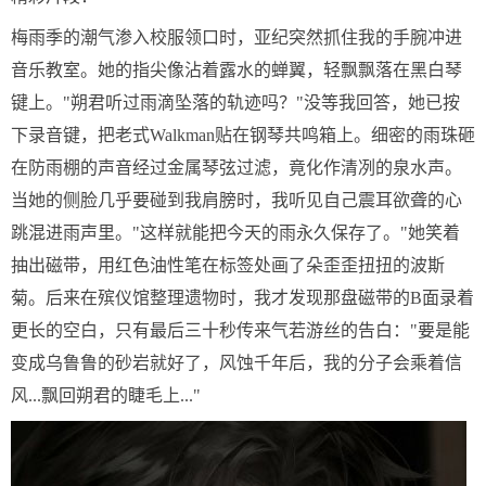
梅雨季的潮气渗入校服领口时，亚纪突然抓住我的手腕冲进
音乐教室。她的指尖像沾着露水的蝉翼，轻飘飘落在黑白琴
键上。"朔君听过雨滴坠落的轨迹吗？"没等我回答，她已按
下录音键，把老式Walkman贴在钢琴共鸣箱上。细密的雨珠砸
在防雨棚的声音经过金属琴弦过滤，竟化作清冽的泉水声。
当她的侧脸几乎要碰到我肩膀时，我听见自己震耳欲聋的心
跳混进雨声里。"这样就能把今天的雨永久保存了。"她笑着
抽出磁带，用红色油性笔在标签处画了朵歪歪扭扭的波斯
菊。后来在殡仪馆整理遗物时，我才发现那盘磁带的B面录着
更长的空白，只有最后三十秒传来气若游丝的告白："要是能
变成乌鲁鲁的砂岩就好了，风蚀千年后，我的分子会乘着信
风...飘回朔君的睫毛上..."