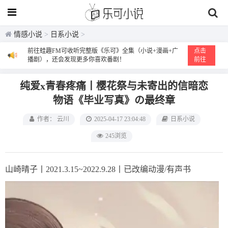
情感小说
>
日系小说
>
前往蛙趣FM可收听完整版《乐可》全集（小说+漫画+广
点击
播剧），还会发现更多你喜欢番剧！
前往
纯爱x青春疼痛丨樱花祭与未寄出的信暗恋
物语《毕业写真》の最终章
作者： 云川
2025-04-17 23:04:48
日系小说
245浏览
山崎晴子丨2021.3.15~2022.9.28丨已改编动漫/有声书