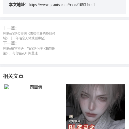
本文地址：
https://www.paants.com//rxxs/1053.html
上一篇：
纯爱x命运の交织《青梅竹马的绝对领
域》［十年暗恋天体观测手记］
下一篇：
纯爱x植物物语｜当命运化作《植物图
鉴》，与你在花叶间重逢
相关文章