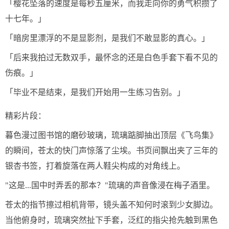
「樱花坠落的速度是每秒五厘米，而我走向你的勇气积攒了
十七年。」
「暗房里漂浮的不是显影剂，是我们不敢显影的真心。」
「后来我拍过无数双手，最怀念的还是白色手套下看不见的
伤痕。」
「毕业不是结束，是我们开始用一生练习告别。」
精彩片段：
暮色漫过图书馆的磨砂玻璃，琉璃踮脚抽出顶层《飞鸟集》
的瞬间，苍太的快门声惊落了尘埃。书页间飘出夹了三年的
银杏书签，打着旋落在两人鞋尖构成的对角线上。
"这是...国中时弄丢的那本？"琉璃的声音像浸在梅子酒里。
苍太的指节擦过相机背带，镜头盖不知何时滚到少女脚边。
当他俯身时，琉璃突然扯下手套，泛红的指尖抢先触到黑色