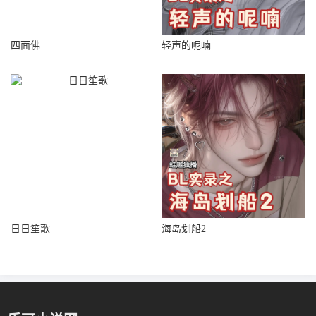
四面佛
轻声的呢喃
日日笙歌
海岛划船2