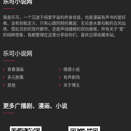
乐可小说网
我是‌乐可，一个沉迷于纯爱宇宙的终身信徒，也是漫画有声书的爱好
者。没有刻板定义，只有心跳同频的邂逅：无论是水墨勾勒的古风仙
侠、霓虹交织的现代都市，还是声线缱绻的双向救赎，所有关于“爱”
的纯粹想象，我都整理在这里分享给你们，喜欢记得收藏本站。
乐可小说网
青春漫画
情感小说
多元剧集
有声剧场
其他
关于博主
更多广播剧、漫画、小说