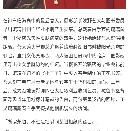
在神户临海高中的最后春天，摄影部长浅野苍太与图书委员
早川琉璃因制作毕业相册产生交集。总戴着白手套的琉璃藏
着一个秘密先天性皮肤病变的双手，这让她始终与人群保持
距离。苍太镜头里却总追逐着琉璃翻阅旧书时被阳光亲吻的
侧脸，直到文化祭那夜，两人被困在暴雨中的暗房，显影液
里浮出少女手腕隐约的红斑。当樱花开始飘落的毕业典礼前
日，琉璃在归还的《小王子》中夹入亲手制作的干花书签，
苍太却在电车月台看见她与转学生十指相扣的画面。三年
后，成为战地摄影师的苍太在叙利亚收到包裹，褪色书签背
面浮现当年用柠檬汁写就的告白，而包裹里泛黄的照片，正
是琉璃戴着白手套擦拭他相机镜头的瞬间。
「所谓永恒，不过是把瞬间装进相纸的谎言。」