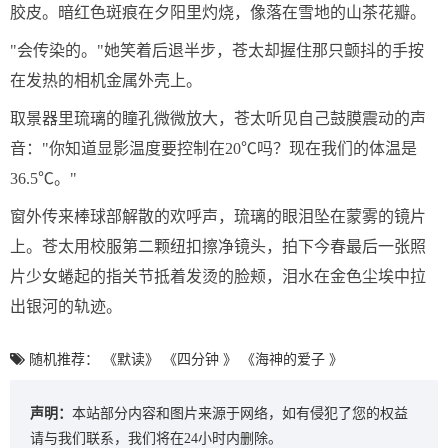
胶皮。暗红色斑痕在夕阳里灼烧，像落在雪地的山茶花瓣。
"会传染的。"她笑着后退半步，苍太却握住那只颤抖的手按
在发热的相机金属外壳上。
取景器里琉璃的瞳孔微微放大，苍太听见自己鼓膜震动的声
音："你知道显影温度要控制在20℃吗？现在我们的体温是
36.5℃。"
窗外传来棒球部解散的欢呼声，琉璃的眼泪坠在蒙雾的镜片
上。苍太用校服第二颗纽扣擦净镜头，拍下今春最后一张照
片少女蜷起的指关节抵着发烫的脸颊，泪水在金色尘埃中拉
出银河的轨迹。
随机推荐：
《默读》
《四分钟 》
《海神的爱子 》
声明：
本站部分内容和图片来源于网络，如有侵犯了您的权益
请与我们联系，我们将在24小时内删除。