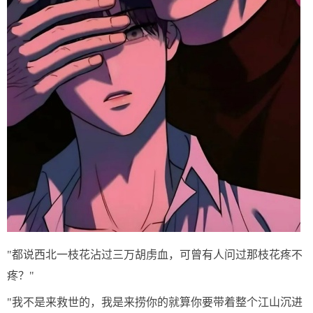
"都说西北一枝花沾过三万胡虏血，可曾有人问过那枝花疼不
疼？"
"我不是来救世的，我是来捞你的就算你要带着整个江山沉进