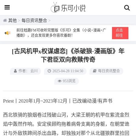
其他
>
每日资讯整合
>
前往蛙趣FM可收听完整版《乐可》全集（小说+漫画+广
点击
播剧），还会发现更多你喜欢番剧！
前往
[古风机甲x权谋虐恋]《杀破狼·漫画版》年
下君臣双向救赎传奇
作者： 云川
2025-04-28 11:04:50
每日资讯整合
953浏览
Priest丨2020年1月~2023年12月丨已改编动漫/有声书
西北铁骑的狼烟卷过残破山河，大梁王朝的机甲在紫流金烈
焰中轰然作响。安定侯顾昀拖着病骨支离的身躯，在朝堂诡
计与外敌铁蹄间杀出血路，却独独对那个从北疆狼群里捡回