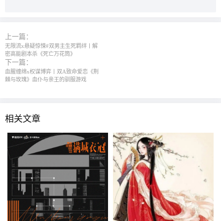
上一篇：
无限流x悬疑惊悚#双男主生死羁绊丨解
密高能剧本杀《死亡万花筒》
下一篇：
血腥缠绵x权谋博弈丨双A致命爱恋《荆
棘与玫瑰》血仆与亲王的驯服游戏
相关文章