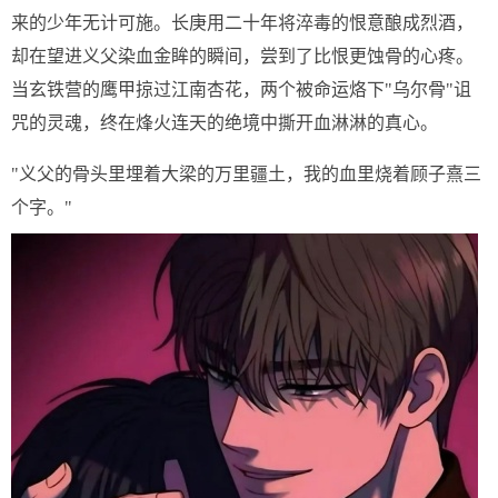
来的少年无计可施。长庚用二十年将淬毒的恨意酿成烈酒，
却在望进义父染血金眸的瞬间，尝到了比恨更蚀骨的心疼。
当玄铁营的鹰甲掠过江南杏花，两个被命运烙下"乌尔骨"诅
咒的灵魂，终在烽火连天的绝境中撕开血淋淋的真心。
"义父的骨头里埋着大梁的万里疆土，我的血里烧着顾子熹三
个字。"