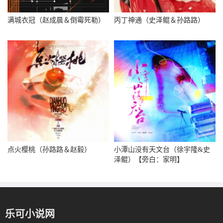
满城衣冠（赵成晨＆倒霉死勒）
丙丁神通（史泽鲲＆孙路路）
点火樱桃（孙路路＆赵毅）
小潭山没有天文台（徐宇隆&史
泽鲲）【旁白：家明】
乐可小说网