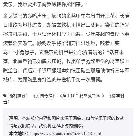
黄泉，我也要拆了阎罗殿把你抢回来。"
金戈铁马的轰鸣声里，顾昀的金丝甲在右肩崩开血花。长庚
目眦欲裂地扑过去，却被玄铁机甲撞出三丈远。染血的指尖
擦过机关锁，十八道连环扣应声而裂，少年暴起的青筋下翻
滚着滔天煞气。顾昀反手将雁翎刀插进沙地，咳着血笑
骂："小兔崽子，玄铁营的机甲是让你拆着玩的？"话音未
落，北蛮重骑已如黑云压城。长庚单手抱起重伤的将军跃上
瞭望台，背后万千钢甲振翅声如惊雷破空那是他偷拆三年军
械库，为顾昀量身打造的朱雀机甲第一次展翼。
随机推荐：
《民国奇探》
《紳士は金髪を愛でる 》
《精准射
击》
声明：
本站部分内容和图片来源于网络，如有侵犯了您的权益
请与我们联系，我们将在24小时内删除。
本文地址：
https://www.paants.com//news/1213.html