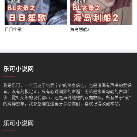
日日笙歌
海岛划船2
乐可小说网
我是‌乐可，一个沉迷于纯爱宇宙的终身信徒，也是漫画有声书的爱好
者。没有刻板定义，只有心跳同频的邂逅：无论是水墨勾勒的古风仙
侠、霓虹交织的现代都市，还是声线缱绻的双向救赎，所有关于“爱”
的纯粹想象，我都整理在这里分享给你们，喜欢记得收藏本站。
乐可小说网