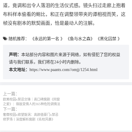
道，竟调和出令人落泪的生活仪式感。镜头扫过走廊上抱着
布料样本偷看的鲍比，和正在调整领带夹的谭相视而笑，这
帧没有剧本的默契画面，恰是最动人的注解。
随机推荐：
《永远的第一名 》
《鱼与水之森》
《黑化囚禁 》
声明：
本站部分内容和图片来源于网络，如有侵犯了您的权益
请与我们联系，我们将在24小时内删除。
本文地址：
https://www.paants.com//omjj/1254.html
上一篇：
欧美校园x禁忌交锋｜高口碑腐剧《同窗
之爱》：宿敌变情人的365种危险调情法
下一篇：
奢靡校园x欲望旋涡：高颜值豪门x禁忌
修罗场丨深度解析腐剧《名校风暴》