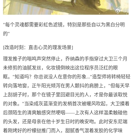
"每个灵魂都需要彩虹色滤镜，特别是那些自以为黑白分明
的"
[改造时刻：直击心灵的理发场景]
理发推子的嗡鸣声突然停止，乔纳森的手指穿过大卫三个月
未修剪的油腻发丝，化妆镜倒映出这位程序员泛红的眼
眶。"知道吗？你总说没人在意你的形象..."造型师将转椅轻轻
转向落地窗，正午阳光倾泻在男人颤抖的肩膀上，"但每天早
上刮胡子时，那个在镜子里回避目光的人，才是你最该取悦
的对象。"当染成灰蓝渐变的发梢首次被暖风吹起，大卫摸着
后颈陌生的清爽触感突然哽咽——上次有人这样温柔触碰他
的头发，还是母亲在他十岁生日时的晚安吻。此时安东尼端
着刚烤好的柠檬挞推门而入，甜腻香气混着发胶的化学味