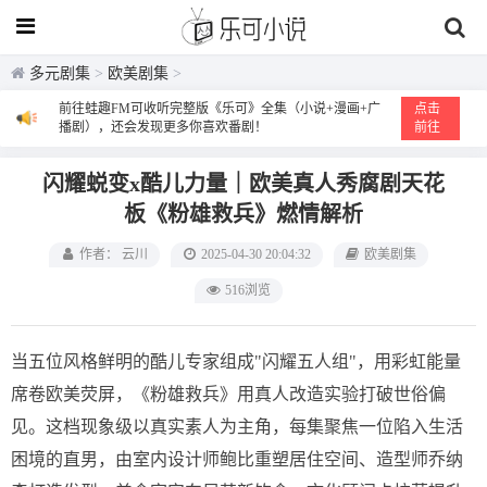
多元剧集
>
欧美剧集
>
前往蛙趣FM可收听完整版《乐可》全集（小说+漫画+广
点击
播剧），还会发现更多你喜欢番剧！
前往
闪耀蜕变x酷儿力量｜欧美真人秀腐剧天花
板《粉雄救兵》燃情解析
作者： 云川
2025-04-30 20:04:32
欧美剧集
516浏览
当五位风格鲜明的酷儿专家组成"闪耀五人组"，用彩虹能量
席卷欧美荧屏，《粉雄救兵》用真人改造实验打破世俗偏
见。这档现象级以真实素人为主角，每集聚焦一位陷入生活
困境的直男，由室内设计师鲍比重塑居住空间、造型师乔纳