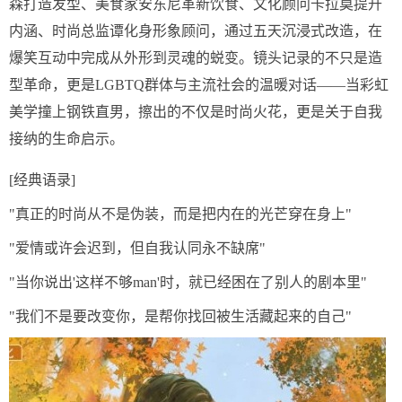
森打造发型、美食家安东尼革新饮食、文化顾问卡拉莫提升
内涵、时尚总监谭化身形象顾问，通过五天沉浸式改造，在
爆笑互动中完成从外形到灵魂的蜕变。镜头记录的不只是造
型革命，更是LGBTQ群体与主流社会的温暖对话——当彩虹
美学撞上钢铁直男，擦出的不仅是时尚火花，更是关于自我
接纳的生命启示。
[经典语录]
"真正的时尚从不是伪装，而是把内在的光芒穿在身上"
"爱情或许会迟到，但自我认同永不缺席"
"当你说出'这样不够man'时，就已经困在了别人的剧本里"
"我们不是要改变你，是帮你找回被生活藏起来的自己"