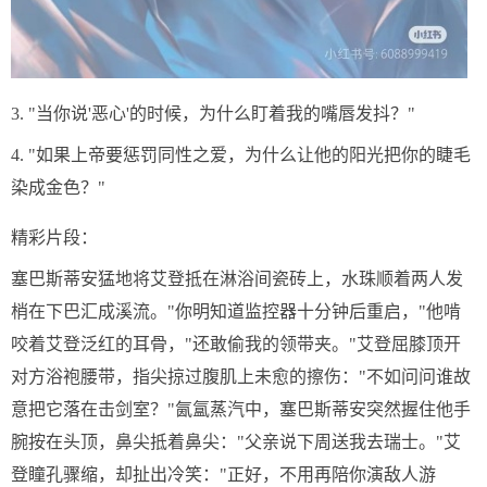
3. "当你说'恶心'的时候，为什么盯着我的嘴唇发抖？"
4. "如果上帝要惩罚同性之爱，为什么让他的阳光把你的睫毛
染成金色？"
精彩片段：
塞巴斯蒂安猛地将艾登抵在淋浴间瓷砖上，水珠顺着两人发
梢在下巴汇成溪流。"你明知道监控器十分钟后重启，"他啃
咬着艾登泛红的耳骨，"还敢偷我的领带夹。"艾登屈膝顶开
对方浴袍腰带，指尖掠过腹肌上未愈的擦伤："不如问问谁故
意把它落在击剑室？"氤氲蒸汽中，塞巴斯蒂安突然握住他手
腕按在头顶，鼻尖抵着鼻尖："父亲说下周送我去瑞士。"艾
登瞳孔骤缩，却扯出冷笑："正好，不用再陪你演敌人游