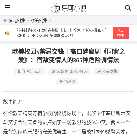
多元剧集
>
欧美剧集
>
前往蛙趣FM可收听完整版《乐可》全集（小说+漫画+广
点击
播剧），还会发现更多你喜欢番剧！
前往
欧美校园x禁忌交锋｜高口碑腐剧《同窗之
爱》：宿敌变情人的365种危险调情法
作者： 云川
2025-04-29 16:04:03
欧美剧集
75浏览
故事简介：
在伦敦某精英寄宿学校的橄榄球场上，贵族少年塞巴斯蒂安
与奖学金生艾登的碰撞始于一场激烈的肢体冲突。两人一个
是背负家族荣耀的完美优等生，一个是被排挤的桀骜天才，