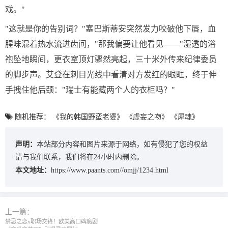
戏。"
"这就是你的告别词？"塞巴斯蒂安突然发力咬破他下唇，血
腥味混着热水流进齿间，"那我偏要让他看见——"湿透的浴
袍坠地瞬间，更衣室顶灯骤然亮起，三十米外传来纪律委员
的脚步声。艾登在刺目光线中看清对方发红的眼眶，终于伸
手拽住他后颈："瑞士有能藏两个人的衣柜吗？"
随机推荐：
《我的韩国野蛮老婆》
《虚妄之吻》
《犀魂》
声明：
本站部分内容和图片来源于网络，如有侵犯了您的权益
请与我们联系，我们将在24小时内删除。
本文地址：
https://www.paants.com//omjj/1234.html
上一篇：
禁忌之恋x职场交锋！欧美高口碑腐剧