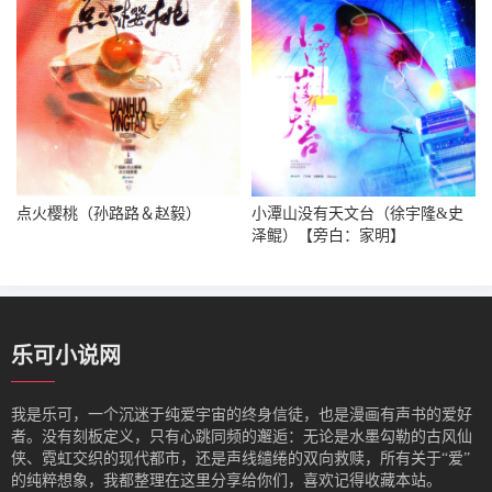
点火樱桃（孙路路＆赵毅）
小潭山没有天文台（徐宇隆&史
泽鲲）【旁白：家明】
乐可小说网
我是‌乐可，一个沉迷于纯爱宇宙的终身信徒，也是漫画有声书的爱好
者。没有刻板定义，只有心跳同频的邂逅：无论是水墨勾勒的古风仙
侠、霓虹交织的现代都市，还是声线缱绻的双向救赎，所有关于“爱”
的纯粹想象，我都整理在这里分享给你们，喜欢记得收藏本站。