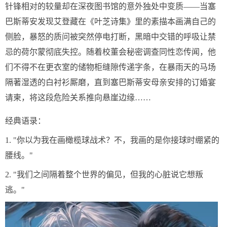
针锋相对的较量却在深夜图书馆的意外独处中变质——当塞
巴斯蒂安发现艾登藏在《叶芝诗集》里的素描本画满自己的
侧脸，暴怒的质问被突然停电打断，黑暗中交错的呼吸让禁
忌的荷尔蒙彻底失控。随着校董会秘密调查同性恋传闻，他
们不得不在更衣室的储物柜缝隙传递字条，在暴雨天的马场
隔著湿透的白衬衫厮磨，直到塞巴斯蒂安母亲安排的订婚宴
请柬，将这段危险关系推向悬崖边缘……
经典语录：
1. "你以为我在画橄榄球战术？不，我画的是你接球时绷紧的
腰线。"
2. "我们之间隔着整个世界的偏见，但我的心脏说它想叛
逃。"