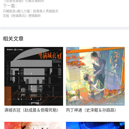
《愈爱愈美丽》引爆灵魂羁绊
下一篇：
闪耀蜕变x酷儿力量｜欧美真人秀腐剧天
花板《粉雄救兵》燃情解析
相关文章
满城衣冠（赵成晨＆倒霉死勒）
丙丁神通（史泽鲲＆孙路路）