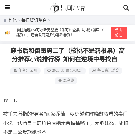
其他
>
每日资讯整合
>
前往蛙趣FM可收听完整版《乐可》全集（小说+漫画+广
点击
播剧），还会发现更多你喜欢番剧！
前往
穿书后和倒霉男二了（核桃不是碧根果）高
分推荐小说排行榜_如何在逆境中寻找自我
与爱情的勇气
作者： 云川
2025-09-18 10:09:24
每日资讯整合
21浏览
1v1HE
被千夫所指的“有名”画家乔灿一朝穿越进昨晚熬夜看的豪门
小说！认清自己的角色后她无奈抽抽嘴角，无能狂怒：哪怕
不是王公贵族她也不