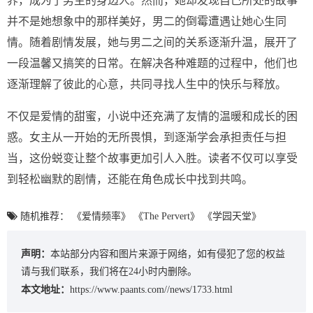
界，成为了男主的身边人。然而，她却发现自己所处的故事
并不是她想象中的那样美好，男二的倒霉遭遇让她心生同
情。随着剧情发展，她与男二之间的关系逐渐升温，展开了
一段温馨又搞笑的日常。在解决各种难题的过程中，他们也
逐渐理解了彼此的心意，共同寻找人生中的快乐与释放。
不仅是爱情的甜蜜，小说中还充满了友情的温暖和成长的困
惑。女主从一开始的无所畏惧，到逐渐学会承担责任与担
当，这份蜕变让整个故事更加引人入胜。读者不仅可以享受
到轻松幽默的剧情，还能在角色成长中找到共鸣。
随机推荐：
《爱情频率》
《The Pervert》
《学园天堂》
声明：
本站部分内容和图片来源于网络，如有侵犯了您的权益
请与我们联系，我们将在24小时内删除。
本文地址：
https://www.paants.com//news/1733.html