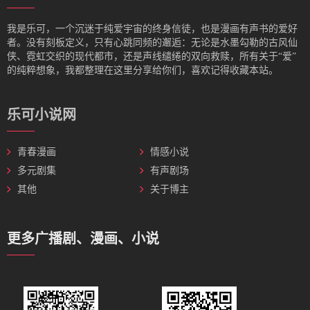
我是‌乐可，一个沉迷于纯爱宇宙的终身信徒，也是漫画有声书的爱好
者。没有刻板定义，只有心跳同频的邂逅：无论是水墨勾勒的古风仙
侠、霓虹交织的现代都市，还是声线缱绻的双向救赎，所有关于“爱”
的纯粹想象，我都整理在这里分享给你们，喜欢记得收藏本站。
乐可小说网
青春漫画
情感小说
多元剧集
有声剧场
其他
关于博主
更多广播剧、漫画、小说