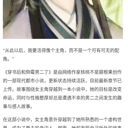
“从此以后，我要活得像个主角，而不是一个可有可无的配
角。”
《穿书后和倒霉男二了》是由网络作家核桃不是碧根果创作
的一部现代都市小说，更新状态持续活跃，目前最新章节已
上传。故事围绕女主角穿越到一本小说中，她的目标是改变
命运，同时与性格憨厚却总是遭遇不幸的男二之间发生的趣
事与感人故事。
在这部小说中，女主角意外穿越到了她所熟悉的一个虚构世